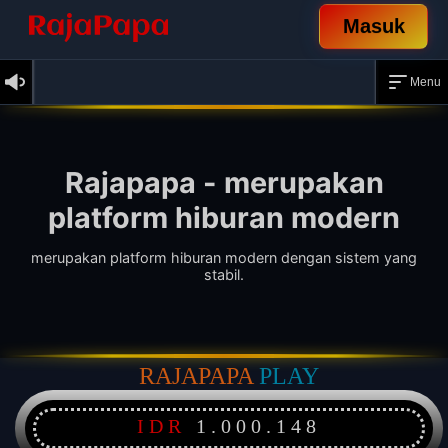
Masuk
Menu
Skip
to
content
Rajapapa - merupakan
platform hiburan modern
merupakan platform hiburan modern dengan sistem yang
stabil.
RAJAPAPA
PLAY
IDR
1.000.153