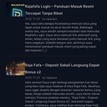
Rajafafa Login – Panduan Masuk Resmi
Tercepat Tanpa Ribet
2025-11-25
by rajapapa
Hai, saya tahu betapa frustrasinya mencari situs yang
tepat untuk masuk ke akun favorit Anda. Beberapa
waktu lalu, saya sendiri sempat kesulitan saat mencoba
Rajafafa Login. Saya terus mencari link alternatif yang
aman, tetapi yang saya temukan justru banyak link yang
mencurigakan. Setelah berjam-jam, akhirnya saya
menemukan panduan masuk resmi yang paling cepat
dan terjamin […]
Raja Fafa – Deposit Sekali Langsung Dapat
Bonus x2
2025-11-25
by rajapapa
Halo semua! Saya ingin berbagi pengalaman luar biasa
yang baru saja saya rasakan di situs Raja Fafa. Awalnya,
saya agak skeptis dengan tawaran-tawaran bonus yang
besar, tetapi setelah mencoba sendiri, saya benar-benar
terkejut. Promosi andalan mereka, “Raja Fafa – Deposit
Sekali Langsung Dapat Bonus x2”, bukanlah isapan
jempol. Ceritanya, saya melihat iklan tentang Raja Fafa