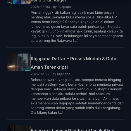
2026-02-03
by rajapapa
Pernah nggak sih kalian lagi asyik mau kirim pesan
penting atau sekadar buka media sosial, tiba-tiba HP
terasa berat banget? Rasanya kayak jalan di dalam
lumpur, mau geser layar saja butuh perjuangan. Kejadian
kayak gini jujur bikin emosi naik turun, apalagi kalau kita
lagi buru-buru. Nah, belakangan ini saya sempat ngobrol
seru bareng tim Rajavava […]
Rajapapa Daftar – Proses Mudah & Data
Aman Terenkripsi
2025-12-22
by rajapapa
Beberapa waktu yang lalu, aku sempat merasa bingung
mencari platform yang benar-benar bisa menjaga privasi
dengan baik. Sebagai orang yang cukup skeptis dengan
keamanan siber, aku selalu berhati-hati sebelum
memberikan data pribadi ke situs mana pun. Akhirnya,
aku menemukan Rajapapa setelah mendengar cerita dari
seorang teman dekat yang sudah lebih dulu bergabung.
Dia bilang kalau […]
Rajapapa Login – Panduan Masuk Akun