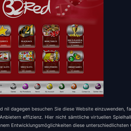
 nil dagegen
besuchen Sie diese Website
einzuwenden, fa
Anbietern effizienz. Hier nicht sämtliche virtuellen Spielha
nem Entwicklungsmöglichkeiten diese unterschiedlichsten