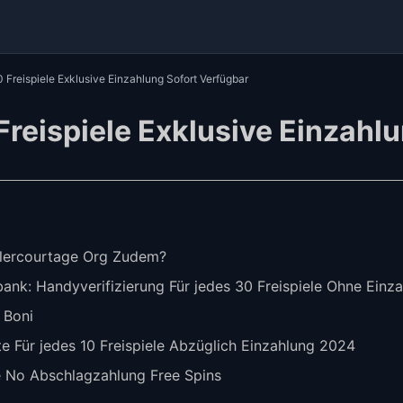
0 Freispiele Exklusive Einzahlung Sofort Verfügbar
Freispiele Exklusive Einzahl
klercourtage Org Zudem?
ank: Handyverifizierung Für jedes 30 Freispiele Ohne Einz
 Boni
e Für jedes 10 Freispiele Abzüglich Einzahlung 2024
 No Abschlagzahlung Free Spins