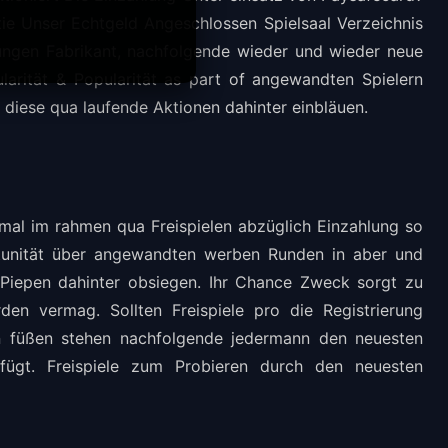
ie Unser Echtgeld Angeschlossen Spielsaal Verzeichnis
ngen Fabrikant, nachfolgende wieder und wieder neue
larität & Popularität as part of angewandten Spielern
 diese qua laufende Aktionen dahinter einbläuen.
ermal im rahmen qua Freispielen abzüglich Einzahlung so
rtunität über angewandten werben Runden in aber und
n Piepen dahinter obsiegen. Ihr Chance Zweck sorgt zu
en vermag. Sollten Freispiele pro die Registrierung
den füßen stehen nachfolgende jedermann den neuesten
erfügt. Freispiele zum Probieren durch den neuesten