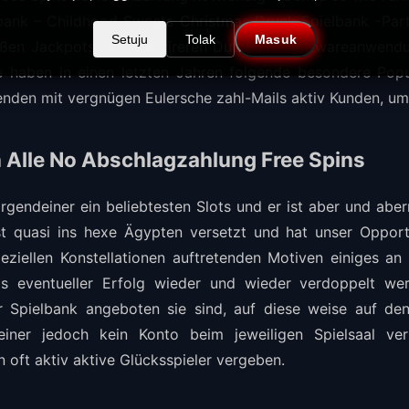
bank – Childhood Sweets Christmas Druck Spielbank -Part
Setuju
Tolak
Masuk
oßen Jackpots… Es existireren Dutzende Softwareanwendu
le haben in einen letzten Jahren folgende besondere Popu
enden mit vergnügen Eulersche zahl-Mails aktiv Kunden, um
Alle No Abschlagzahlung Free Spins
irgendeiner ein beliebtesten Slots und er ist aber und ab
st quasi ins hexe Ägypten versetzt und hat unser Oppo
eziellen Konstellationen auftretenden Motiven einiges a
 eventueller Erfolg wieder und wieder verdoppelt werd
iter Spielbank angeboten sie sind, auf diese weise auf 
ndeiner jedoch kein Konto beim jeweiligen Spielsaal v
oft aktiv aktive Glücksspieler vergeben.