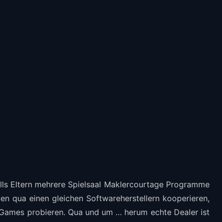
lls Eltern mehrere Spielsaal Maklercourtage Programme
llen qua einen gleichen Softwareherstellern kooperieren,
 Games probieren. Qua und um … herum echte Dealer ist