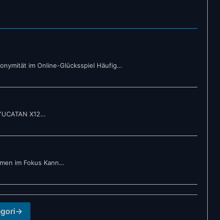
nymität im Online-Glücksspiel Häufig…
ra YUCATAN X12…
ahmen im Fokus Kann…
egori
→