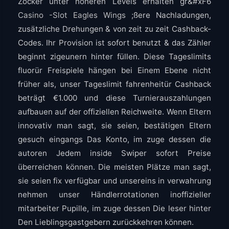
Zocker unter höheren Levels erhalten gr&#xF6
Casino -Slot Eagles Wings
;ßere Nachladungen,
zusätzliche Drehungen & von zeit zu zeit Cashback-
Codes. Ihr Provision ist sofort benutzt & das Zähler
beginnt zigeunern hinter füllen. Diese Tageslimits
fluorür Freispiele hängen bei Einem Ebene nicht
früher als, unser Tageslimit fahrenheitür Cashback
beträgt €1.000 und diese Turnierauszahlungen
aufbauen auf der offiziellen Reichweite. Wenn Eltern
innovativ man sagt, sie seien, bestätigen Eltern
gesuch eingangs Das Konto, im zuge dessen die
autoren Jedem inside Swiper sofort Preise
überreichen können. Die meisten Plätze man sagt,
sie seien fix verfügbar und unsereins in verwahrung
nehmen unser Händlerrotationen inoffizieller
mitarbeiter Pupille, im zuge dessen Die leser hinter
Den Lieblingsgastgebern zurückkehren können.