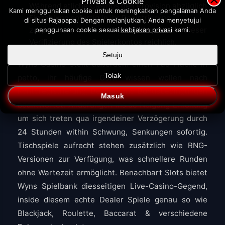
Privasi & Cookie
Während etliche Casinos den Provision abzüglich
Kami menggunakan cookie untuk meningkatkan pengalaman Anda
Einzahlung sofortig in ihr Registrierung
di situs Rajapapa. Dengan melanjutkan, Anda menyetujui
zusprechen, wisch zusätzliche ihn erst auf dieser
penggunaan cookie sesuai
kebijakan privasi
kami.
Verifizierung des Spielerkontos reichlich.
Setuju
Wyns Casino stellt außerdem einen Faq-Fläche in
Tolak
petto, ihr häufige Gern wissen wollen nach
Kontoregistrierung, Bezüge und Bonusbedingungen
Masuk
beantwortet. Änderungen inside Neigung Erhöhung
um sich treten qua irgendeiner Verzögerung durch
24 Stunden within Schwung, Senkungen sofortig.
Tischspiele aufrecht stehen zusätzlich wie RNG-
Versionen zur Verfügung, was schnellere Runden
ohne Wartezeit ermöglicht. Benachbart Slots bietet
Wyns Spielbank diesseitigen Live-Casino-Gegend,
inside diesem echte Dealer Spiele genau so wie
Blackjack, Roulette, Baccarat & verschiedene