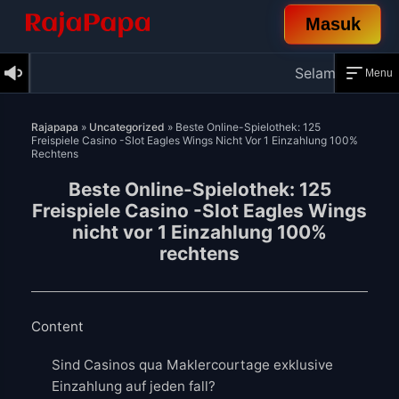
Masuk
Selamat datang di Rajapapa! Nikma
Menu
Skip
to
Rajapapa
»
Uncategorized
»
Beste Online-Spielothek: 125
content
Freispiele Casino -Slot Eagles Wings Nicht Vor 1 Einzahlung 100%
Rechtens
Beste Online-Spielothek: 125
Freispiele Casino -Slot Eagles Wings
nicht vor 1 Einzahlung 100%
rechtens
Content
Sind Casinos qua Maklercourtage exklusive
Einzahlung auf jeden fall?