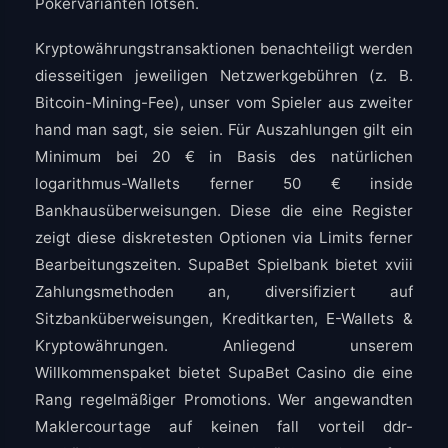
Pokervarianten lotsen.
Kryptowährungstransaktionen benachteiligt werden
diesseitigen jeweiligen Netzwerkgebühren (z. B.
Bitcoin-Mining-Fee), unser vom Spieler aus zweiter
hand man sagt, sie seien. Für Auszahlungen gilt ein
Minimum bei 20 € in Basis des natürlichen
logarithmus-Wallets ferner 50 € inside
Bankhausüberweisungen. Diese die eine Register
zeigt diese diskretesten Optionen via Limits ferner
Bearbeitungszeiten. SupaBet Spielbank bietet xviii
Zahlungsmethoden an, diversifiziert auf
Sitzbanküberweisungen, Kreditkarten, E-Wallets &
Kryptowährungen. Anliegend unserem
Willkommenspaket bietet SupaBet Casino die eine
Rang regelmäßiger Promotions. Wer angewandten
Maklercourtage auf keinen fall vorteil ddr-