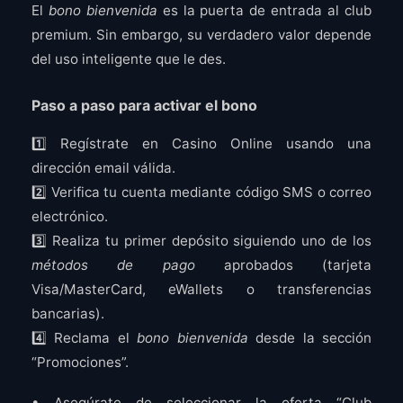
El
bono bienvenida
es la puerta de entrada al club
premium. Sin embargo, su verdadero valor depende
del uso inteligente que le des.
Paso a paso para activar el bono
1️⃣ Regístrate en Casino Online usando una
dirección email válida.
2️⃣ Verifica tu cuenta mediante código SMS o correo
electrónico.
3️⃣ Realiza tu primer depósito siguiendo uno de los
métodos de pago
aprobados (tarjeta
Visa/MasterCard, eWallets o transferencias
bancarias).
4️⃣ Reclama el
bono bienvenida
desde la sección
“Promociones”.
• Asegúrate de seleccionar la oferta “Club