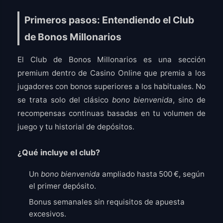
Primeros pasos: Entendiendo el Club
de Bonos Millonarios
El Club de Bonos Millonarios es una sección
premium dentro de Casino Online que premia a los
jugadores con bonos superiores a los habituales. No
se trata solo del clásico
bono bienvenida
, sino de
recompensas continuas basadas en tu volumen de
juego y tu historial de depósitos.
¿Qué incluye el club?
Un
bono bienvenida
ampliado hasta 500 €, según
el primer depósito.
Bonus semanales sin requisitos de apuesta
excesivos.