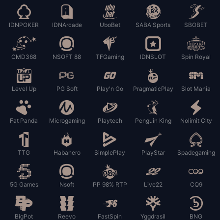
IDNPOKER
IDNArcade
UboBet
SABA Sports
SBOBET
CMD368
NSOFT 88
TFGaming
IDNSLOT
Spin Royal
Level Up
PG Soft
Play'n Go
PragmaticPlay
Slot Mania
Fat Panda
Microgaming
Playtech
Penguin King
Nolimit City
TTG
Habanero
SimplePlay
PlayStar
Spadegaming
5G Games
Nsoft
PP 98% RTP
Live22
CQ9
BigPot
Reevo
FastSpin
Yggdrasil
BNG