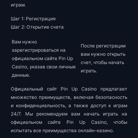
играм.
Шаг 1: Регистрация
Шаг 2: Открытие счета
Вам нужно
После регистрации
зарегистрироваться на
вам нужно открыть
официальном сайте Pin Up
счет, чтобы начать
Casino, указав свои личные
играть.
данные.
Официальный сайт Pin Up Casino предлагает
множество преимуществ, включая безопасность
и конфиденциальность, а также доступ к играм
24/7. Мы рекомендуем вам начать играть на
официальном сайте Pin Up Casino, чтобы
испытать все преимущества онлайн-казино.