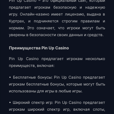
Pin Up Casino – это официальный сайт, который
предлагает игрокам безопасную и надежную
игру. Онлайн-казино имеет лицензию, выдана в
Куртрах, и подчиняется строгим правилам и
нормам. Это означает, что игроки могут быть
уверены в безопасности своих данных и средств.
Преимущества Pin Up Casino
Pin Up Casino предлагает игрокам несколько
преимуществ, включая:
• Бесплатные бонусы: Pin Up Casino предлагает
игрокам бесплатные бонусы, которые могут быть
использованы для игры в любые игры.
• Широкий спектр игр: Pin Up Casino предлагает
игрокам широкий спектр игр, включая слоты,