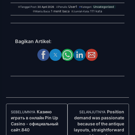
User1
Tanggal Post:
30 April 2026
Penulis:
Kategori:
Uncategorized
1 menit baca
111 kata
Waktu Baca:
Jumlah Kata:
Bagikan Artikel:
Navigasi
Казино
Position
SEBELUMNYA
SELANJUTNYA
Post
играть в онлайн Pin Up
demand was passionate
Casino - официальный
because of the antique
сайт.840
layouts, straightforward