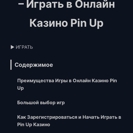
– Играть в Онлайн
Казино Pin Up
▶️ ИГРАТЬ
Содержимое
Преимущества Игры в Онлайн Казино Pin
Up
Большой выбор игр
Как Зарегистрироваться и Начать Играть в
Pin Up Казино