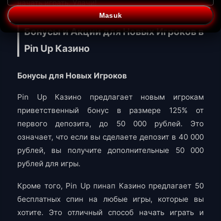
начать играть. Удачи!
Masuk
Бонусы и Акции для Новых Игроков в
Pin Up Казино
Бонусы для Новых Игроков
Pin Up Казино предлагает новым игрокам
приветственный бонус в размере 125% от
первого депозита, до 50 000 рублей. Это
означает, что если вы сделаете депозит в 40 000
рублей, вы получите дополнительные 50 000
рублей для игры.
Кроме того, Pin Up
пинап
Казино предлагает 50
бесплатных спин на любые игры, которые вы
хотите. Это отличный способ начать играть и