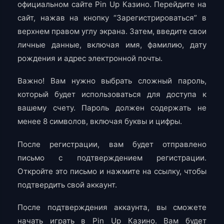
официальном сайте Pin Up Казино. Перейдите на
сайт, нажав на кнопку “Зарегистрироваться” в
верхнем правом углу экрана. Затем, введите свои
личные данные, включая имя, фамилию, дату
рождения и адрес электронной почты.
Важно! Вам нужно выбрать сложный пароль,
который будет использоваться для доступа к
вашему счету. Пароль должен содержать не
менее 8 символов, включая буквы и цифры.
После регистрации, вам будет отправлено
письмо с подтверждением регистрации.
Откройте это письмо и нажмите на ссылку, чтобы
подтвердить свой аккаунт.
После подтверждения аккаунта, вы сможете
начать играть в Pin Up Казино. Вам будет