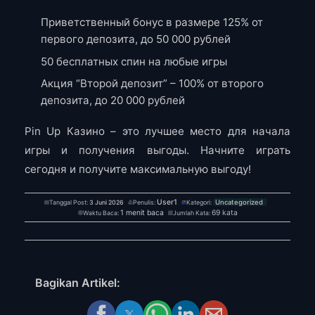
Приветственный бонус в размере 125% от
первого депозита, до 50 000 рублей
50 бесплатных спин на любые игры
Акция “Второй депозит” – 100% от второго
депозита, до 20 000 рублей
Pin Up Казино – это лучшее место для начала
игры и получения выгоды. Начните играть
сегодня и получите максимальную выгоду!
User1
Tanggal Post:
3 Juni 2026
Penulis:
Kategori:
Uncategorized
1 menit baca
69 kata
Waktu Baca:
Jumlah Kata:
Bagikan Artikel: