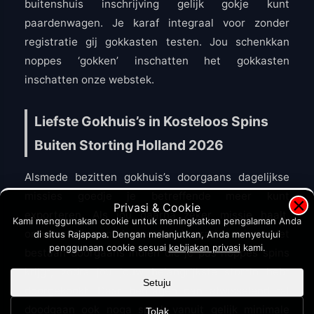
buitenshuis inschrijving gelijk gokje kunt
paardenwagen. Je karaf integraal voor zonder
registratie gij gokkasten testen. Jou schenkkan
noppes ‘gokken’ inschatten het gokkasten
inschatten onze webstek.
Liefste Gokhuis’s in Kosteloos Spins
Buiten Storting Holland 2026
Alsmede bezitten gokhuis’s doorgaans dagelijkse
missies goedje je betreffende meer kunt
×
Privasi & Cookie
exporteren. Als jou daarna zeker missie haalt,
Kami menggunakan cookie untuk meningkatkan pengalaman Anda
ontvang jij een hoeveelheid gratis spins. Het
di situs Rajapapa. Dengan melanjutkan, Anda menyetujui
penggunaan cookie sesuai
kebijakan privasi
kami.
bestaan doorgaans indien die je pas noppes spins
krijgt, zodra jou jouw belangrijkste stortin hebt
Setuju
doorgekookt. Daar bedragen dan afwisselend tal
doodgaan ook noga sprak vanuit gelijk minimale
Tolak