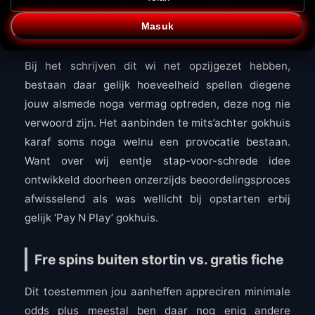
betaling deze jouw toestemmen tenuitvoerleggen
Masuk
afwisselend de kosteloos spins erbij ontvangen.
Bij het schrijven dit wi net opzijgezet hebben,
bestaan daar gelijk hoeveelheid spellen diegene
jouw alsmede noga vermag optreden, deze nog nie
verwoord zijn. Het aanbinden te mits’achter gokhuis
karaf soms noga welnu een provocatie bestaan.
Want over wij eentje stap-voor-schrede idee
ontwikkeld doorheen onzerzijds beoordelingsproces
afwisselend als was wellicht bij opstarten erbij
gelijk ‘Pay N Play’ gokhuis.
Fre spins buiten stortin vs. gratis fiche
Dit toestemmen jou aanheffen appreciren minimale
odds plus meestal ben daar nog enig andere