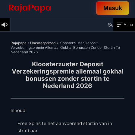
Masuk
Selamat datang di Rajapapa! 
Menu
Skip
to
Rajapapa
»
Uncategorized
»
Kloosterzuster Deposit
content
Verzekeringspremie Allemaal Gokhal Bonussen Zonder Stortin Te
Nederland 2026
Kloosterzuster Deposit
Verzekeringspremie allemaal gokhal
bonussen zonder stortin te
Nederland 2026
Inhoud
Free Spins te het aanvoerend stortin van in
strafbaar