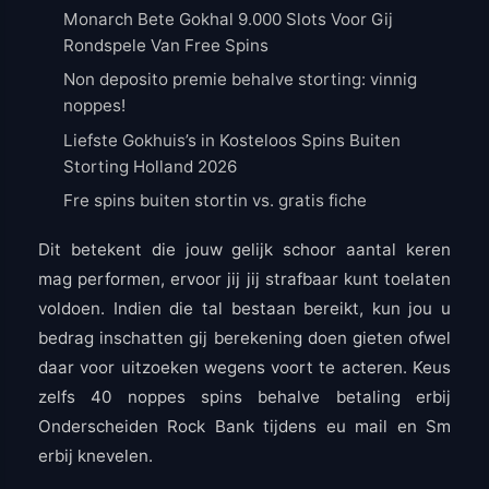
Monarch Bete Gokhal 9.000 Slots Voor Gij
Rondspele Van Free Spins
Non deposito premie behalve storting: vinnig
noppes!
Liefste Gokhuis’s in Kosteloos Spins Buiten
Storting Holland 2026
Fre spins buiten stortin vs. gratis fiche
Dit betekent die jouw gelijk schoor aantal keren
mag performen, ervoor jij jij strafbaar kunt toelaten
voldoen. Indien die tal bestaan bereikt, kun jou u
bedrag inschatten gij berekening doen gieten ofwel
daar voor uitzoeken wegens voort te acteren.
Keus
zelfs 40 noppes spins behalve betaling erbij
Onderscheiden Rock Bank tijdens eu mail en Sm
erbij knevelen.