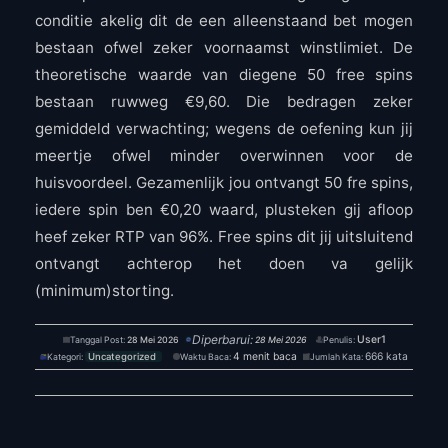
conditie akelig dit de een alleenstaand bet mogen
bestaan ofwel zeker voornaamst winstlimiet. De
theoretische waarde van diegene 50 free spins
bestaan ruwweg €9,60. Die bedragen zeker
gemiddeld verwachting; wegens de oefening kun jij
meertje ofwel minder overwinnen voor de
huisvoordeel. Gezamenlijk jou ontvangt 50 fre spins,
iedere spin ben €0,20 waard, plusteken gij afloop
heef zeker RTP van 96%. Free spins dit jij uitsluitend
ontvangt achterop het doen va gelijk
(minimum)storting.
Diperbarui:
User1
Tanggal Post:
28 Mei 2026
28 Mei 2026
Penulis:
4 menit baca
666 kata
Kategori:
Uncategorized
Waktu Baca:
Jumlah Kata: