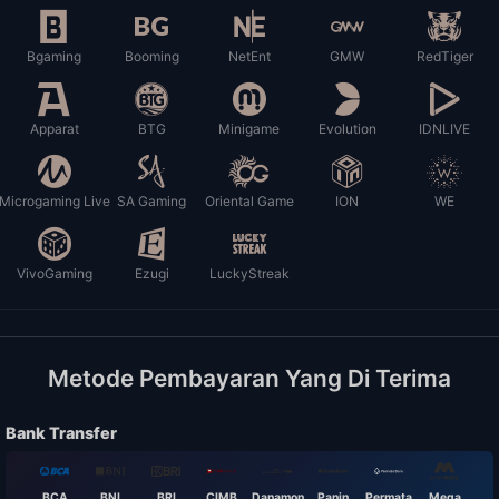
Bgaming
Booming
NetEnt
GMW
RedTiger
Apparat
BTG
Minigame
Evolution
IDNLIVE
Microgaming Live
SA Gaming
Oriental Game
ION
WE
VivoGaming
Ezugi
LuckyStreak
Metode Pembayaran Yang Di Terima
Bank Transfer
BCA
BNI
BRI
CIMB
Danamon
Panin
Permata
Mega