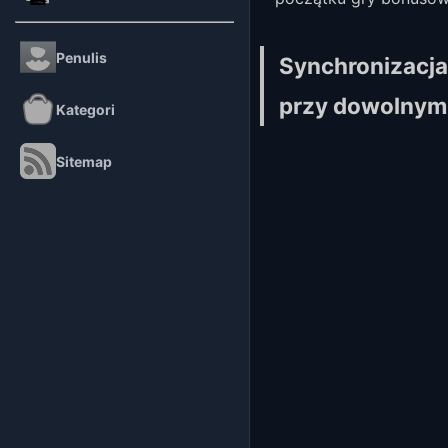
Penulis
Synchronizacja
przy dowolnym 
Kategori
Sitemap