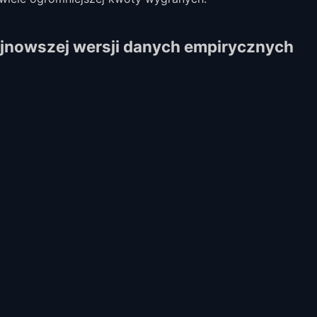
ajnowszej wersji danych empirycznych