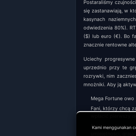
Postaraliśmy czujnośc
się zastanawiają, w 
kasynach naziemnych
odwiedzenia 80%). RTP
($) lub euro (€). Bo 
znacznie rentowne al
Uciechy progresywne 
uprzednio przy te gr
rozrywki, nim zacznie
mnożniki. Aby ją akty
Mega Fortune owo s
Fani, którzy chcą z
wpłacić pierwszy d
Fani, jacy dopiero,
Kami menggunakan coo
umiejętności, graj