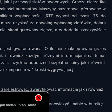
i, jak i przewagi slotów owocowych. Gracze nierzadko
acalności automatów. Maszyny hazardowe, pferowane w
nikiem wypłacalności (RTP wynosi od czasu 75 do
cz może uzyskać za dowolną wpłaconą złotówkę, dolara
niej skonfigurowany złącze, a w dodatku rzeczywiście
e jest gwarantowana. O ile nie zaakceptować grałeś
ak i również każdymi różnymi informacjami na temat
ierzasz uzyskać poboczne bezpłatne spiny jak i również
 z szampanem w 1 kreski wygrywającej.
 zarejestrować, zweryfikować informacje jak i również
×
slotów, powinni na wstępie poćwiczyć i nabić w butelkę
gan melanjutkan, Anda