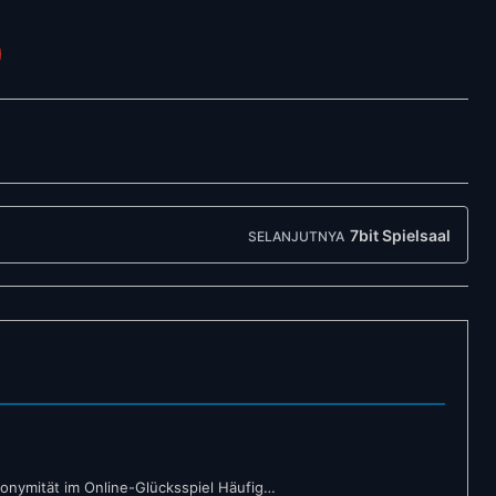
7bit Spielsaal
SELANJUTNYA
nymität im Online-Glücksspiel Häufig…