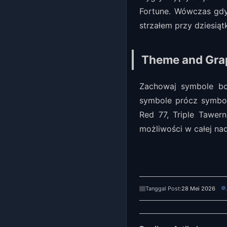
Fortune. Wówczas gdy
strzałem przy dziesiąt
Theme and Gra
Zachowaj symbole bo
symbole prócz symboli
Red 77, Triple Tawer
możliwości w całej na
Tanggal Post:
28 Mei 2026