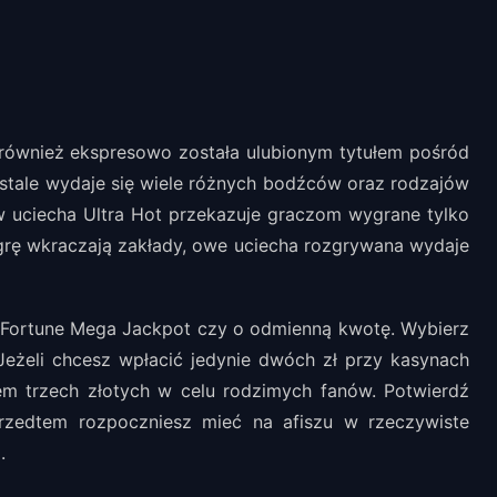
 również ekspresowo została ulubionym tytułem pośród
stale wydaje się wiele różnych bodźców oraz rodzajów
w uciecha Ultra Hot przekazuje graczom wygrane tylko
 grę wkraczają zakłady, owe uciecha rozgrywana wydaje
a Fortune Mega Jackpot czy o odmienną kwotę. Wybierz
. Jeżeli chcesz wpłacić jedynie dwóch zł przy kasynach
tem trzech złotych w celu rodzimych fanów. Potwierdź
przedtem rozpoczniesz mieć na afiszu w rzeczywiste
.