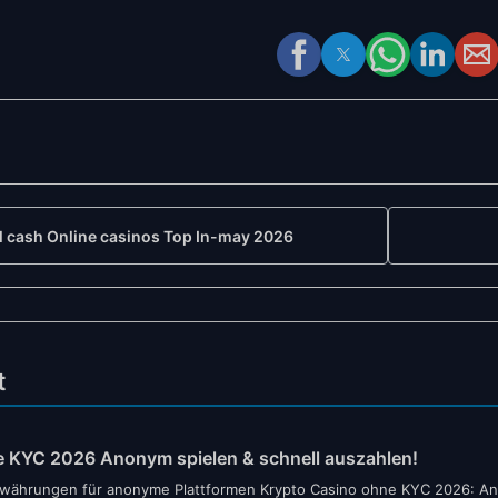
al cash Online casinos Top In-may 2026
t
 KYC 2026 Anonym spielen & schnell auszahlen!
owährungen für anonyme Plattformen Krypto Casino ohne KYC 2026: Ano