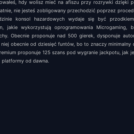
ałeś, hdy wolisz mieć na afiszu przy rozrywki dzięki p
tnie, nie jesteś zobligowany przechodzić poprzez procedur
dzinie konsol hazardowych wydaje się być przodkie
syn, jakie wykorzystują oprogramowania Microgaming, 
iechy. Obecnie proponuje nad 500 gierek, dysponuje au
iej obecnie od dziesięć funtów, bo to znaczy minimalny 
emium proponuje 125 szans pod wygranie jackpotu, jak je
 platformy od dawna.