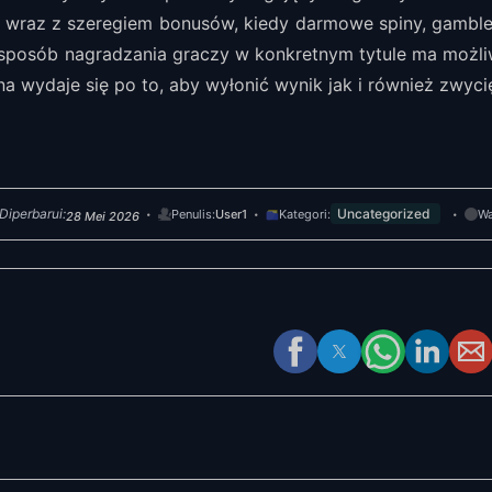
 wraz z szeregiem bonusów, kiedy darmowe spiny, gamble, 
 sposób nagradzania graczy w konkretnym tytule ma możliw
a wydaje się po to, aby wyłonić wynik jak i również zwyci
Diperbarui:
Uncategorized
Penulis:
User1
Kategori:
Wa
28 Mei 2026