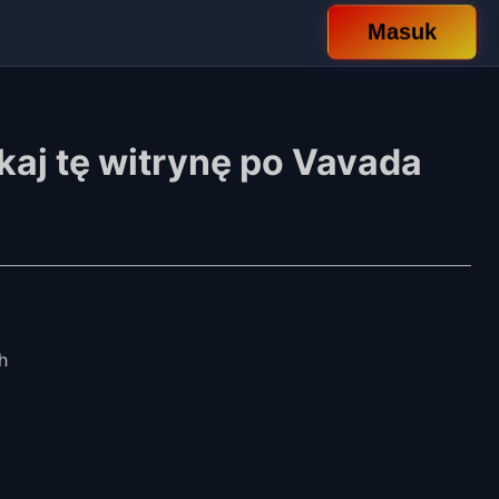
Masuk
aj tę witrynę po Vavada
h