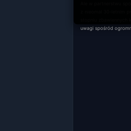
Ale w partnerstwu spo
z nieomal 30-letnim p
stopniu zbawiennych k
uwagi spośród ogrom