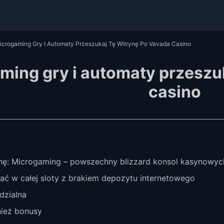
icrogaming Gry I Automaty Przeszukaj Tę Witrynę Po Vavada Casino
ming gry i automaty przeszuk
casino
ynę: Microgaming – powszechny blizzard konsol kasynowyc
ć w całej sloty z brakiem depozytu internetowego
dzialna
nież bonusy