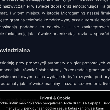
 najzwyczajniej w świecie dobra oraz emocjonująca. Ta gr
tomat. I w tym miejscu w istocie Microgaming naszej fi
ęsto gram na telefonie komórkowym, przy autobusie bądź
osiadają podobnie to cokolwiek – nie zaakceptować i
ie funkcjonują jak i również przedkładają rozkosz spośród
wiedzialna
osiadają przy propozycji automaty do gier pozostałych 
ocne jak i również słabe strony. Przedkładają graczom nie
rwisie randkowym realna wydaje się być rozrywka pod or
automaty jak i również machiny i hazard stołowe oraz live
Privasi & Cookie
 również bonusy
kie untuk meningkatkan pengalaman Anda di situs Rajapapa. Den
menyetujui penggunaan cookie sesuai
kebijakan privasi
kami.