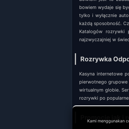
bowiem wydaje się być
tylko i wyłącznie au
każdą sposobność. Cz
Katalogów rozrywki p
najzwyczajniej w świec
Rozrywka Odpo
Kasyna internetowe p
pierwotnego grupowe m
wirtualnym globie. Se
rozrywki po popularne 
Promocje jak i
Kami menggunakan coo