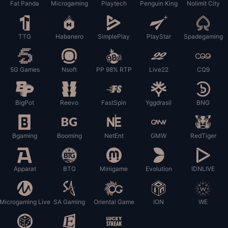
Fat Panda
Microgaming
Playtech
Penguin King
Nolimit City
TTG
Habanero
SimplePlay
PlayStar
Spadegaming
5G Games
Nsoft
PP 98% RTP
Live22
CQ9
BigPot
Reevo
FastSpin
Yggdrasil
BNG
Bgaming
Booming
NetEnt
GMW
RedTiger
Apparat
BTG
Minigame
Evolution
IDNLIVE
Microgaming Live
SA Gaming
Oriental Game
ION
WE