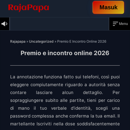
Masuk
Selamat d
Menu
Skip
to
Rajapapa
»
Uncategorized
»
Premio E Incontro Online 2026
content
Premio e incontro online 2026
La annotazione funziona fatto sui telefoni, così puoi
eleggere compiutamente riguardo a autorità senza
contare lasciare alcun dettaglio. Per
sopraggiungere subito alle partite, tieni per carico
di mano il tuo verbale d’identità, scegli una
password complessa anche conferma la tua email. Il
martellante Iscriviti nella dose soddisfacentemente