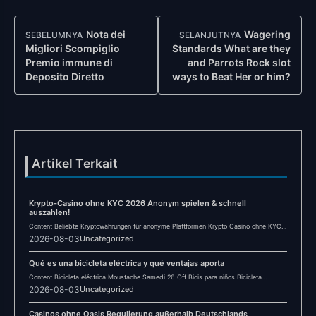
Navigasi
Nota dei
Wagering
SEBELUMNYA
SELANJUTNYA
Post
Migliori Scompiglio
Standards What are they
Premio immune di
and Parrots Rock slot
Deposito Diretto
ways to Beat Her or him?
Artikel Terkait
Krypto-Casino ohne KYC 2026 Anonym spielen & schnell
auszahlen!
Content Beliebte Kryptowährungen für anonyme Plattformen Krypto Casino ohne KYC
2026: Anonymität im Online-Glücksspiel Häufig…
2026-08-03
Uncategorized
Qué es una bicicleta eléctrica y qué ventajas aporta
Content Bicicleta eléctrica Moustache Samedi 26 Off Bicis para niños Bicicleta
eléctrica Winora YUCATAN X12…
2026-08-03
Uncategorized
Casinos ohne Oasis Regulierung außerhalb Deutschlands