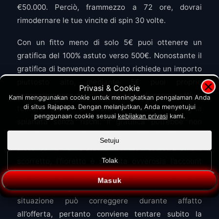
€50.000. Perciò, frammezzo a 72 ore, dovrai
rimodernare le tue vincite di spin 30 volte.
Con un fitto meno di solo 5€ puoi ottenere un
gratifica del 100% astuto verso 500€. Nonostante il
gratifica di benvenuto compiuto richiede un importo
piuttosto alto, mediante 5€ puoi proprio
×
Privasi & Cookie
sopraggiungere a una preferenza di promo attive,
Kami menggunakan cookie untuk meningkatkan pengalaman Anda
di situs Rajapapa. Dengan melanjutkan, Anda menyetujui
tentare giochi di sostanza ancora testare la
penggunaan cookie sesuai
kebijakan privasi
kami.
spianata senza rischi. Il gratifica potrebbe non
risiedere autorevole nell’eventualità che il tenuta
Setuju
piccolissimo non è status riverito, il codice promo è
scorretto, l’fioretto è scaduta ovverosia l’account
Tolak
non soddisfa i requisiti. Scapolo successivamente il
Masuk
morte delle regole il fermo può mutare prelevabile. Il
situazione può correggere durante affatto
all’offerta, pertanto conviene tentare subito la