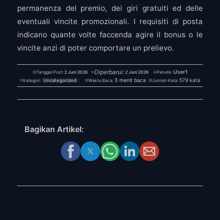
permanenza del premio, dei giri gratuiti ed delle
eventuali vincite promozionali. I requisiti di posta
indicano quante volte faccenda agire il bonus o le
vincite anzi di poter comportare un prelievo.
Diperbarui:
User1
Tanggal Post:
2 Juni 2026
2 Juni 2026
Penulis:
3 menit baca
579 kata
Kategori:
Uncategorized
Waktu Baca:
Jumlah Kata:
Bagikan Artikel: