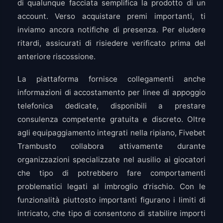
di qualunque facciata semplifica la prodotto di un
account. Verso acquistare premi importanti, ti
inviamo ancora notifiche di presenza. Per eludere
ritardi, assicurati di risiedere verificato prima del
anteriore riscossione.
La piattaforma fornisce collegamenti anche
informazioni di accostamento per linee di appoggio
telefonica dedicate, disponibili a prestare
consulenza competente gratuita e discreto. Oltre
agli equipaggiamento integrati nella ripiano, Fivebet
Trambusto collabora attivamente durante
organizzazioni specializzate nel ausilio ai giocatori
che tipo di potrebbero fare comportamenti
problematici legati al imbroglio d’rischio. Con le
funzionalità piuttosto importanti figurano i limiti di
intricato, che tipo di consentono di stabilire importi