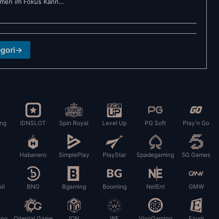
ahmen im Fokus Kann…
egori
→
ng
IDNSLOT
Spin Royal
Level Up
PG Soft
Play'n Go
Habanero
SimplePlay
PlayStar
Spadegaming
5G Games
il
BNG
Bgaming
Booming
NetEnt
GMW
ing
Oriental Game
ION
WE
VivoGaming
Ezugi