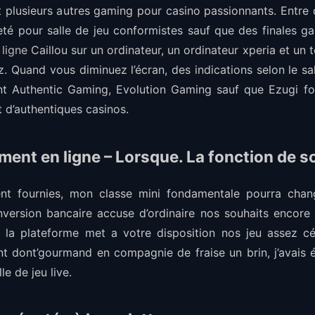
 plusieurs autres gaming pour casino passionnants. Entre dif
eté pour salle de jeu conformistes sauf que des finales g
ligne
Caillou sur un ordinateur, un ordinateur xperia et un
z. Quand vous diminuez l’écran, des indications selon le sal
t Authentic Gaming, Evolution Gaming sauf que Ezugi fo
t d’authentiques casinos.
ent en ligne – Lorsque. La fonction de s
nt fournies, mon classe mini fondamentale pourra chang
nversion bancaire accuse d’ordinaire nos souhaits encor
 la plateforme met a votre disposition nos jeu assez cél
t dont’gourmand en compagnie de fraise un brin, j’avais 
le de jeu live.