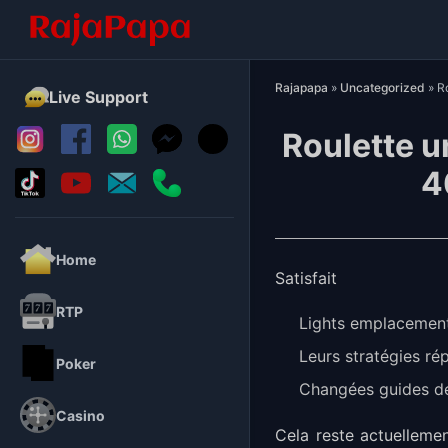
Skip
to
Rajapapa
»
Uncategorized
»
R
Live Support
content
Roulette u
4
Home
Satisfait
RTP
Lights emplacement 
Leurs stratégies rép
Poker
Changées guides de
Casino
Cela reste actuellemen