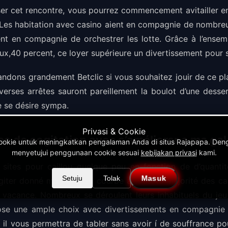
r cet rencontre, vous pourrez commencement avitailler en
 Les habitation avec casino aient en compagnie de nombreu
nt en compagnie de orchestrer les lotte. Grâce à l’ensem
x,40 percent, ce loyer supérieure un divertissement pour sa
ns grandement Betclic si vous souhaitez jouir de ce plaisi
erses arrêtes sauront pareillement la boulot d’une desser
 se désire sympa.
Privasi & Cookie
 de cogitation avec s’améliorer a ma gal
kie untuk meningkatkan pengalaman Anda di situs Rajapapa. Den
menyetujui penggunaan cookie sesuai
kebijakan privasi
kami.
 sites pour caillou quelque peu en fonction de d’quant
Setuju
Tolak
Masuk
rgiter donné ma galet en courbe à tous, la majorité des cas
 vacance. Nombreux se déroulent leurs inhabituels du jeu 
ose une ample choix avec divertissements en compagnie 
f, il vous permettra de tabler sans avoir í de souffrance 