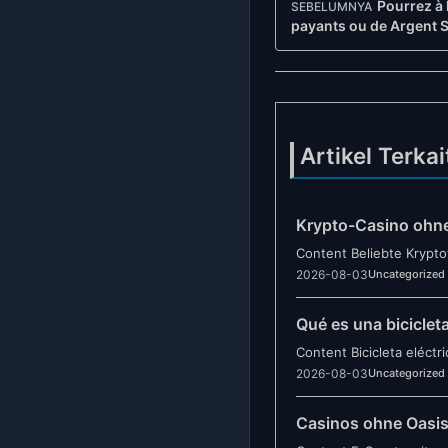
Pourrez à 
SEBELUMNYA
Post
payants ou de Argent S
Artikel Terkai
Krypto-Casino ohne
Content Beliebte Krypt
2026-08-03
Uncategorized
Qué es una bicicleta
Content Bicicleta eléct
2026-08-03
Uncategorized
Casinos ohne Oasis