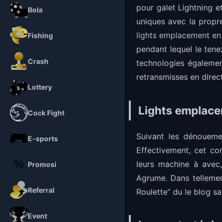
pour galet Lightning et
Bola
uniques avec la propr
lights emplacement en 
Fishing
pendant lequel le tene
Crash
technologies égalemen
retransmisses en direc
Lottery
Lights emplacem
Cock Fight
Suivant les dénoueme
E-sports
Effectivement, cet co
leurs machine à avec,
Promosi
Agrume. Dans tellemen
Referral
Roulette” du le blog sal
Event