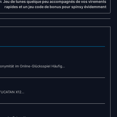
Jeu de tunes quelque peu accompagnés de vos virements
A
rapides et un jeu code de bonus pour spinsy évidemment
nymität im Online-Glücksspiel Häufig…
ra YUCATAN X12…