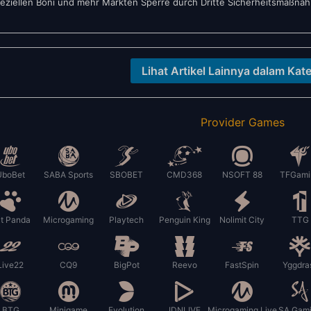
peziellen Boni und mehr Märkten Sperre durch Dritte Sicherheitsmaßn
Lihat Artikel Lainnya dalam Kat
Provider Games
UboBet
SABA Sports
SBOBET
CMD368
NSOFT 88
TFGami
t Panda
Microgaming
Playtech
Penguin King
Nolimit City
TTG
Live22
CQ9
BigPot
Reevo
FastSpin
Yggdras
BTG
Minigame
Evolution
IDNLIVE
Microgaming Live
SA Gam