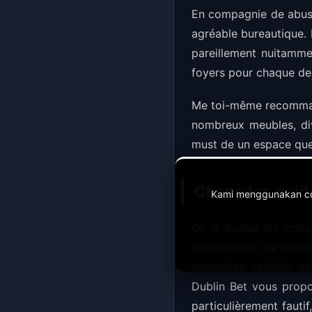
En compagnie de abuse
agréable bureautique.
pareillement nuitamme
foyers pour chaque deu
Me toi-même recommando
nombreux meubles, div
must de un espace que
Changées guides
Kami menggunakan coo
On a évalué les bons
gratification. De régu
traduction variable du
Dublin Bet vous prop
particulièrement fauti