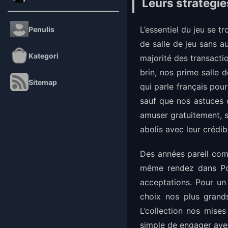
Leurs stratégies
L’essentiel du jeu se 
Penulis
de salle de jeu sans au
Kategori
majorité des transactio
brin, nos prime salle
Sitemap
qui parle français pou
sauf que nos astuces d
amuser gratuitement, sa
abolis avec leur crédib
Des années pareil comm
même rendez dans Pok
acceptations. Pour un
choix nos plus grand
L’collection nos mise
simple de engager avec