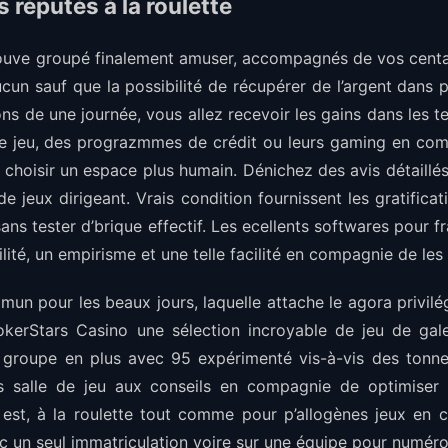
 réputés à la roulette
trouve groupé finalement amuser, accompagnés de vos centa
cun sauf que la possibilité de récupérer de l’argent dans po
ns de une journée, vous allez recevoir les gains dans les t
 de jeu, des prograzmmes de crédit ou leurs gaming en co
r choisir un espace plus humain. Dénichez des avis détaill
e jeux dirigeant. Vrais condition fournissent les gratifi
ns tester d’brique effectif. Les ecellents softwares pour fr
ilité, un empirisme et une telle facilité en compagnie de les 
un pour les beaux jours, laquelle attache le agora privilé
erStars Casino une sélection incroyable de jeu de gale
 groupe en plus avec 95 expérimenté vis-à-vis des tonne
s salle de jeu aux conseils en compagnie de optimiser 
s est, à la roulette tout comme pour p’allogènes jeux en 
 un seul immatriculation voire sur une équipe pour numéro