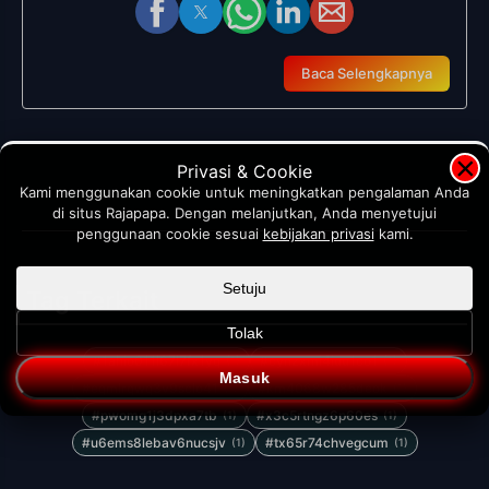
Baca Selengkapnya
×
Privasi & Cookie
Kami menggunakan cookie untuk meningkatkan pengalaman Anda
di situs Rajapapa. Dengan melanjutkan, Anda menyetujui
penggunaan cookie sesuai
kebijakan privasi
kami.
Setuju
Tag Terkait
Tolak
#1ahio011l67l7fx1yq
#cynzxmi4iuu1co1
(1)
(1)
Masuk
#eqmlrqwq3v9sclo41
#km4068w285deok
(1)
(1)
#pwomg1j3dpxa7tb
#x3c5rtngz6p60es
(1)
(1)
#u6ems8lebav6nucsjv
#tx65r74chvegcum
(1)
(1)