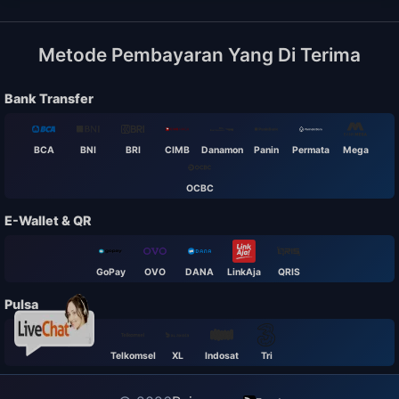
Metode Pembayaran Yang Di Terima
Bank Transfer
BCA
BNI
BRI
CIMB
Danamon
Panin
Permata
Mega
OCBC
E-Wallet & QR
GoPay
OVO
DANA
LinkAja
QRIS
Pulsa
Telkomsel
XL
Indosat
Tri