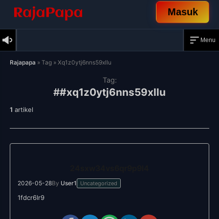
Masuk
Menu
Skip
Rajapapa
»
Tag
»
Xq1z0ytj6nns59xllu
to
content
Tag:
#xq1z0ytj6nns59xllu
1
artikel
Artikel
dengan
24sxw34vs6qr9p9l4
tag
xq1z0ytj6nns59xllu
2026-05-28
By
User1
Uncategorized
1fdcr6lr9