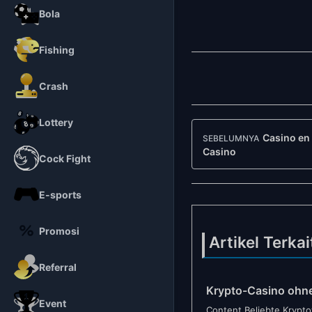
Bola
Fishing
Crash
Lottery
Navigasi
Casino en 
SEBELUMNYA
Post
Casino
Cock Fight
E-sports
Promosi
Artikel Terkai
Referral
Krypto-Casino ohne
Event
Content Beliebte Krypt