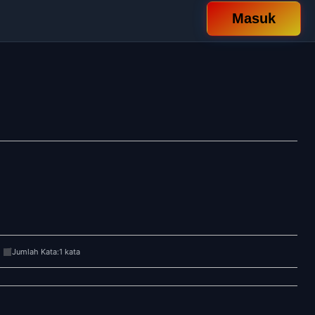
Masuk
Jumlah Kata:
1 kata