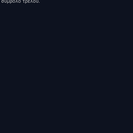
 σύμβολο τρελού.