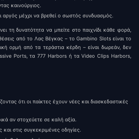
τας καινούργιος.
ι αργός μέχρι να βρεθεί ο σωστός συνδυασμός.
ει τη δυνατότητα να μπείτε στο παιχνίδι κάθε φορά,
πιθέσεις από το Λας Βέγκας – το Gambino Slots είναι το
ική ορμή από τα τεράστια κέρδη – είναι δωρεάν, δεν
sive Ports, τα 777 Harbors ή τα Video Clips Harbors,
οντας ότι οι παίκτες έχουν νέες και διασκεδαστικές
δικά αν στοχεύετε σε καλή αξία.
 και στις συγκεκριμένες οδηγίες.