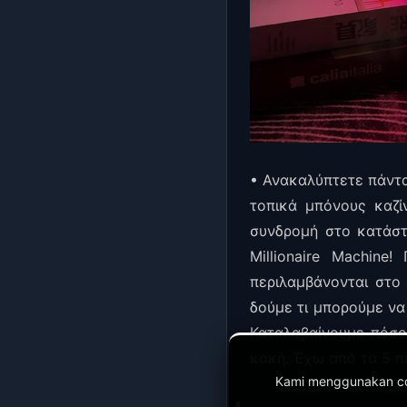
• Ανακαλύπτετε πάντα 
τοπικά μπόνους καζί
συνδρομή στο κατάστ
Millionaire Machin
περιλαμβάνονται στο
δούμε τι μπορούμε να
Καταλαβαίνουμε πόσο 
κακή. Έχω από τα 5 π
Kami menggunakan coo