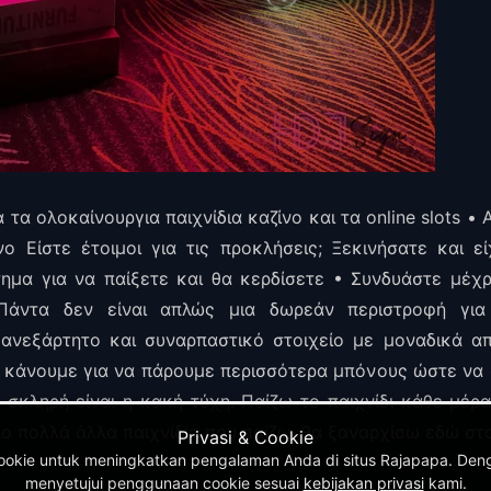
τα ολοκαίνουργια παιχνίδια καζίνο και τα online slots •
νο Είστε έτοιμοι για τις προκλήσεις; Ξεκινήσατε και 
ημα για να παίξετε και θα κερδίσετε • Συνδυάστε μέχρ
e! Πάντα δεν είναι απλώς μια δωρεάν περιστροφή γι
 ανεξάρτητο και συναρπαστικό στοιχείο με μοναδικά α
 κάνουμε για να πάρουμε περισσότερα μπόνους ώστε να 
σκληρή είναι η κακή τύχη. Παίζω το παιχνίδι κάθε μέρα
ιο πολλά άλλα παιχνίδια που παίζω, θα ξαναρχίσω εδώ στ
Privasi & Cookie
kie untuk meningkatkan pengalaman Anda di situs Rajapapa. Den
menyetujui penggunaan cookie sesuai
kebijakan privasi
kami.