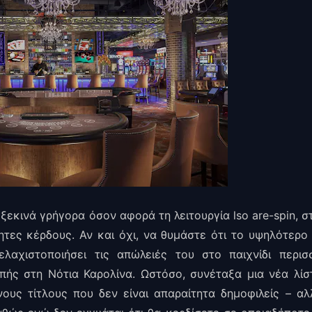
ξεκινά γρήγορα όσον αφορά τη λειτουργία lso are-spin, σ
ητες κέρδους. Αν και όχι, να θυμάστε ότι το υψηλότερ
λαχιστοποιήσει τις απώλειές του στο παιχνίδι περι
πής στη Νότια Καρολίνα. Ωστόσο, συνέταξα μια νέα λίσ
νους τίτλους που δεν είναι απαραίτητα δημοφιλείς – 