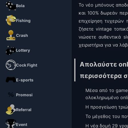
Το νέο μπόνους αποδο
Bola
και 100% δωρεάν περι
Fishing
επιχείρηση τυχερών 
ζήσετε vintage τοπικ
Crash
νιώσετε αυθεντικά sl
χειριστήρια για να λά
Lottery
Απολαύστε onl
Cock Fight
περισσότερα 
E-sports
Μέσα από το gamepl
Promosi
ολοκληρωμένο onlin
Η προσγείωση τριώ
Referral
Το μέγεθος του πο
Event
Η νέα δομή 29 γρα