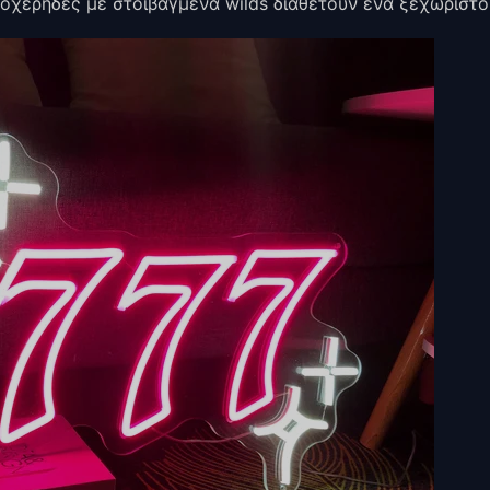
λοχέρηδες με στοιβαγμένα wilds διαθέτουν ένα ξεχωριστό