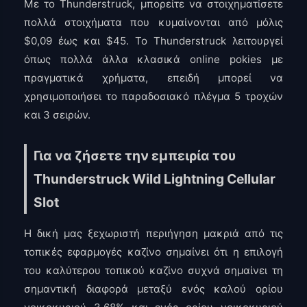
Με το Thunderstruck, μπορείτε να στοιχηματίσετε
πολλά στοιχήματα που κυμαίνονται από μόλις
$0,09 έως και $45. Το Thunderstruck λειτουργεί
όπως πολλά άλλα κλασικά online pokies με
πραγματικά χρήματα, επειδή μπορεί να
χρησιμοποιήσει το παραδοσιακό πλέγμα 5 τροχών
και 3 σειρών.
Για να ζήσετε την εμπειρία του
Thunderstruck Wild Lightning Cellular
Slot
Η δική μας ξεχωριστή περιήγηση μακριά από τις
τοπικές εφαρμογές καζίνο σημαίνει ότι η επιλογή
του καλύτερου τοπικού καζίνο συχνά σημαίνει τη
σημαντική διαφορά μεταξύ ενός καλού ορίου