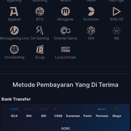
Bgaming
Booming
NetEnt
GMW
RedTiger
Apparat
BTG
Minigame
Evolution
IDNLIVE
Microgaming Live
SA Gaming
Oriental Game
ION
WE
VivoGaming
Ezugi
LuckyStreak
Metode Pembayaran Yang Di Terima
Bank Transfer
BCA
BNI
BRI
CIMB
Danamon
Panin
Permata
Mega
OCBC