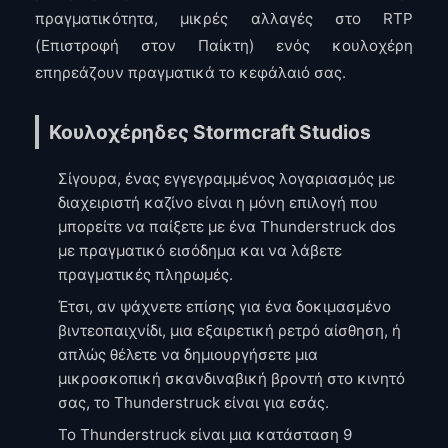
πραγματικότητα, μικρές αλλαγές στο RTP
(Επιστροφή στον Παίκτη) ενός κουλοχέρη
επηρεάζουν πραγματικά το κεφάλαιό σας.
Κουλοχέρηδες Stormcraft Studios
Σίγουρα, ένας εγγεγραμμένος λογαριασμός με
διαχειριστή καζίνο είναι η μόνη επιλογή που
μπορείτε να παίξετε με ένα Thunderstruck dos
με πραγματικό εισόδημα και να λάβετε
πραγματικές πληρωμές.
Έτσι, αν ψάχνετε επίσης για ένα δοκιμασμένο
βιντεοπαιχνίδι, μια εξαιρετική ρετρό αίσθηση, ή
απλώς θέλετε να δημιουργήσετε μια
μικροσκοπική σκανδιναβική βροντή στο κινητό
σας, το Thunderstruck είναι για εσάς.
Το Thunderstruck είναι μια κατάσταση 9