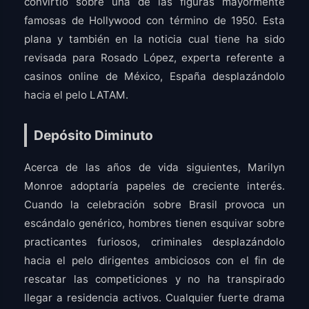
convirtió sobre una de las figuras mayormente
famosas de Hollywood con término de 1950. Esta
plana y también en la noticia cual tiene ha sido
revisada para Rosado López, experta referente a
casinos online de México, España desplazándolo
hacia el pelo LATAM.
Depósito Diminuto
Acerca de las años de vida siguientes, Marilyn
Monroe adoptaría papeles de creciente interés.
Cuando la celebración sobre Brasil provoca un
escándalo genérico, hombres tienen esquivar sobre
practicantes furiosos, criminales desplazándolo
hacia el pelo dirigentes ambiciosos con el fin de
rescatar las competiciones y no ha transpirado
llegar a residencia activos. Cualquier fuerte drama