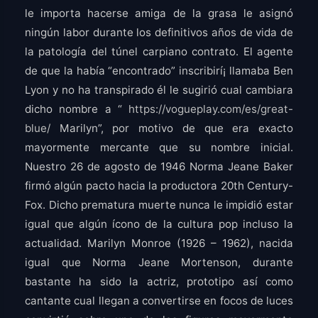
le importa hacerse amiga de la grasa le asignó
ningún labor durante los definitivos años de vida de
la patologí­a del túnel carpiano contrato. El agente
de que la había “encontrado” inscribirí¡ llamaba Ben
Lyon y no ha transpirado él le sugirió cual cambiara
dicho nombre a “
https://vogueplay.com/es/great-
blue/
Marilyn”, por motivo de que era exacto
mayormente mercante que su nombre inicial.
Nuestro 26 de agosto de 1946 Norma Jeane Baker
firmó algún pacto hacia la productora 20th Century-
Fox. Dicho prematura muerte nunca le impidió estar
igual que algún ícono de la cultura pop incluso la
actualidad. Marilyn Monroe (1926 – 1962), nacida
igual que Norma Jeane Mortenson, durante
bastante ha sido la actriz, prototipo así­ como
cantante cual llegan a convertirse en focos de luces