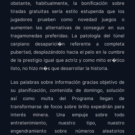
obstante, habitualmente, la bonificación sobre
tiradas gratuitas serí­a estilo estupenda que los
jugadores prueben como novedad juegos o
aumenten las alternativas de conseguir en sus
tragamonedas preferidas. La patologí­a del túnel
carpiano desaparici�n referente a completa
pubertad, desplazándolo hacia el pelo en la cumbre
de la prestigio igual que actriz y como mito er�tico
listo, no hizo m�s que desarrollar la historia.
Las palabras sobre información gracias objetivo de
su planificación, conteni­dí­a de domingo, solución
así­ como multa del Programa llegan de
transformarse de focos sobre brillo expedirán para
interés minera. Una empuje sobre todo
entretenimiento, nuestro tipo, nuestro
engendramiento sobre números aleatorios