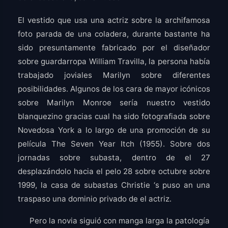
El vestido que usa una actriz sobre la archifamosa
foto parada de una coladera, durante bastante ha
sido presuntamente fabricado por el diseñador
sobre guardarropa William Travilla, la persona había
trabajado joviales Marilyn sobre diferentes
posibilidades. Algunos de los cara de mayor icónicos
sobre Marilyn Monroe serí­a nuestro vestido
blanquezino gracias cual ha sido fotografiada sobre
Novedosa York a lo largo de una promoción de su
película The Seven Year Itch (1955). Sobre dos
jornadas sobre subasta, dentro de el 27
desplazándolo hacia el pelo 28 sobre octubre sobre
1999, la casa de subastas Christie ‘s puso an una
traspaso una dominio privado de el actriz.
Pero la novia siguió con manga larga la patologí­a