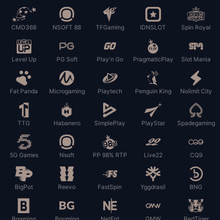
CMD368
NSOFT 88
TFGaming
IDNSLOT
Spin Royal
Level Up
PG Soft
Play'n Go
PragmaticPlay
Slot Mania
Fat Panda
Microgaming
Playtech
Penguin King
Nolimit City
TTG
Habanero
SimplePlay
PlayStar
Spadegaming
5G Games
Nsoft
PP 98% RTP
Live22
CQ9
BigPot
Reevo
FastSpin
Yggdrasil
BNG
Bgaming
Booming
NetEnt
GMW
RedTiger