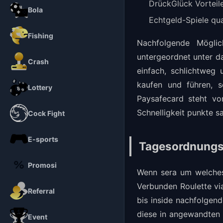
DrückGlück Vorteil
Bola
Echtgeld-Spiele q
Fishing
Nachfolgende Möglic
untergeordnet unter da
Crash
einfach, schlichtweg 
kaufen und führen, s
Lottery
Paysafecard steht vo
Schnelligkeit punkte 
Cock Fight
E-sports
Tagesordnungs
Promosi
Wenn sera um welches 
Verbunden Roulette vi
Referral
bis inside nachfolgen
diese in angewandten 
Event