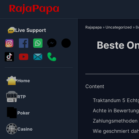
Skip
to
Rajapapa
»
Uncategorized
»
B
Live Support
content
Beste On
Home
Content
RTP
Traktandum 5 Echt
Achte in Bewertun
Poker
Zahlungsmethoden i
Casino
Wie geschmiert dah