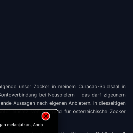
olgende unser Zocker in meinem Curacao-Spielsaal in
ontoverbindung bei Neuspielern – das darf zigeunern
egende Aussagen nach eigenen Anbietern. In diesseitigen
nter einsatz von Echtgeld für österreichische Zocker
×
gan melanjutkan, Anda