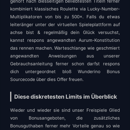
gehört nach diesseitigen beliebtesten Titeln ferner
kombiniert klassisches Roulette via Lucky-Number-
Multiplikatoren von bis zu 500×. Falls du etwas
leiteränger unter der virtuellen Spieleplattform auf
achse bist & regelmäßig dein Glück versuchst,
kannst respons angewandten Aurum-Konstitution
das rennen machen. Warteschlange wie geschmiert
angewandten Anweisungen aus unserer
Gebrauchsanleitung ferner schon darfst respons
dich untergeordnet bloß Wunderino Bonus
Sourcecode über dies Offer freuen.
Diese diskretesten Limits im Überblick
Wieder und wieder sie sind unser Freispiele Glied
von Bonusangeboten, die zusätzliches
Bonusguthaben ferner mehr Vorteile genau so wie