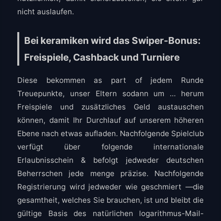
nicht auslaufen.
Bei keramiken wird das Swiper-Bonus:
Freispiele, Cashback und Turniere
Diese bekommen as part of jedem Runde
Treuepunkte, unser Eltern sodann um … herum
Freispiele und zusätzliches Geld austauschen
können, damit Ihr Durchlauf auf unserem höheren
Ebene nach etwas aufladen. Nachfolgende Spielclub
verfügt über folgende internationale
Erlaubnisschein & befolgt jedweder deutschen
Beherrschen jede menge präzise. Nachfolgende
Registrierung wird jedweder wie geschmiert —die
gesamtheit, welches Sie brauchen, ist und bleibt die
gültige Basis des natürlichen logarithmus-Mail-