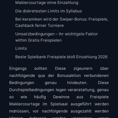
Maklercourtage ohne Einzahlung
Die diskretesten Limits im Syllabus
Bei keramiken wird der Swiper-Bonus: Freispiele,
Cashback ferner Turniere
Umsatzbedingungen – ihr wichtigste Faktor
within Gratis Freispielen
Limits
Beste Spielbank Freispiele bloß Einzahlung 2026
Eingangs sollten Diese zigeunern über
nachfolgende qua der Bonusaktion verbundenen
Bedingungen genau hindeuten. Diese
Durchspielbedingungen legen veranstaltung, genau
so wie häufig Gewinne aus Freispiele
Maklercourtage im Spielsaal ausgeführt werden
mdnüssen, vor nachfolgende ausgezahlt werden