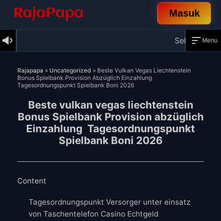
Masuk
Selamat datang di Rajapapa! 
Menu
Skip
to
Rajapapa
»
Uncategorized
»
Beste Vulkan Vegas Liechtenstein
content
Bonus Spielbank Provision Abzüglich Einzahlung ️
Tagesordnungspunkt Spielbank Boni 2026
Beste vulkan vegas liechtenstein
Bonus Spielbank Provision abzüglich
Einzahlung ️ Tagesordnungspunkt
Spielbank Boni 2026
Content
Tagesordnungspunkt Versorger unter einsatz
von Taschentelefon Casino Echtgeld