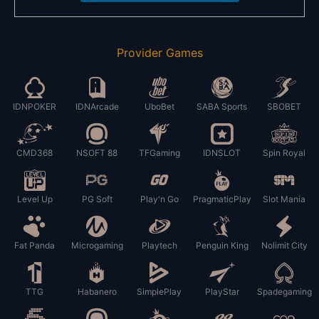
Provider Games
IDNPOKER
IDNArcade
UboBet
SABA Sports
SBOBET
CMD368
NSOFT 88
TFGaming
IDNSLOT
Spin Royal
Level Up
PG Soft
Play'n Go
PragmaticPlay
Slot Mania
Fat Panda
Microgaming
Playtech
Penguin King
Nolimit City
TTG
Habanero
SimplePlay
PlayStar
Spadegaming