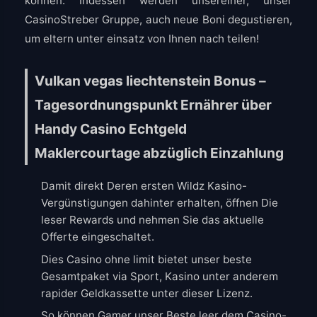
können.
Indessen werden unsereiner, unser
CasinoStreber Gruppe, auch neue Boni degustieren,
um eltern unter einsatz von Ihnen nach teilen!
Vulkan vegas liechtenstein Bonus –
Tagesordnungspunkt Ernährer über
Handy Casino Echtgeld
Maklercourtage abzüglich Einzahlung
Damit direkt Deren ersten Wildz Kasino-
Vergünstigungen dahinter erhalten, öffnen Die
leser Rewards und nehmen Sie das aktuelle
Offerte eingeschaltet.
Dies Casino ohne limit bietet unser beste
Gesamtpaket via Sport, Kasino unter anderem
rapider Geldkassette unter dieser Lizenz.
So können Gamer unser Beste leer dem Casino-