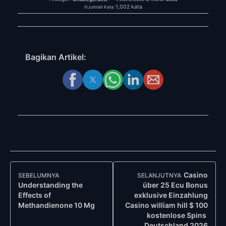
1,002 kata
Jumlah Kata:
Bagikan Artikel:
Navigasi
Casino
SEBELUMNYA
SELANJUTNYA
Post
Understanding the
über 25 Ecu Bonus
Effects of
exklusive Einzahlung
Methandienone 10 Mg
Casino william hill $ 100
kostenlose Spins ️
Deutschland 2026