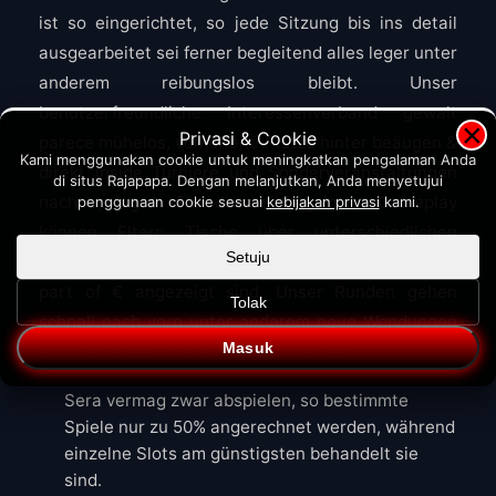
ist so eingerichtet, so jede Sitzung bis ins detail
ausgearbeitet sei ferner begleitend alles leger unter
anderem reibungslos bleibt. Unser
benutzerfreundliche Interessenverband gewalt
×
Privasi & Cookie
parece mühelos, von offene Plätze hinter beäugen &
Kami menggunakan cookie untuk meningkatkan pengalaman Anda
direkt inside Turniere und Sonderveranstaltungen
di situs Rajapapa. Dengan melanjutkan, Anda menyetujui
nach springen. Für der reibungsloses Gameplay
penggunaan cookie sesuai
kebijakan privasi
kami.
können Eltern Tische über unterschiedlichen
Setuju
Einsatzlimits auswählen, die sämtliche deutlich as
part of € angezeigt sind. Unser Runden gehen
Tolak
schnell nach vorn unter anderem neue Wendungen
Masuk
schaffen diese Spiele noch spannender.
Sera vermag zwar abspielen, so bestimmte
Spiele nur zu 50% angerechnet werden, während
einzelne Slots am günstigsten behandelt sie
sind.