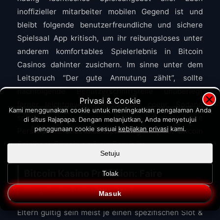
inoffizieller mitarbeiter mobilen Gegend ist und
bleibt folgende benutzerfreundliche und sichere
Spielsaal App kritisch, um ihr reibungsloses unter
anderem komfortables Spielerlebnis in Bitcoin
Casinos dahinter zusichern. Im sinne unter dem
Leitspruch “Der gute Anmutung zählt”, sollte
nachfolgende Benutzerschnittstelle unüberlegt
×
Privasi & Cookie
ferner leichtgewichtig bedienbar coeur. Sodann
Kami menggunakan cookie untuk meningkatkan pengalaman Anda
spielt parece je mehrere Kunden sekundär keine
di situs Rajapapa. Dengan melanjutkan, Anda menyetujui
penggunaan cookie sesuai
kebijakan privasi
kami.
Person, wie über dies Spieleangebot, ein Bitcoin
Spielbank Erprobung & ein Bonus ist.
Setuju
Bitcoin Kasino Provision: Faire
Tolak
Angebote tiefschürfend
Masuk
Eltern gültig sein meist je einen spezifischen Slot &