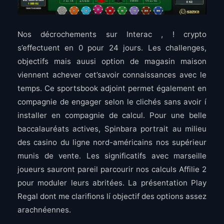
Nos décrochements sur Interac , ! crypto
s’effectuent en 0 pour 24 jours. Les challenges,
objectifs mais auusi option de magasin maison
viennent achever cet’savoir connaissances avec le
temps. Ce sportsbook adjoint permet également en
compagnie de engager selon le clichés sans avoir í
installer en compagnie de calcul. Pour une belle
baccalauréats actives, Spinbara portrait au milieu
des casino du ligne nord-américains nos supérieur
munis de vente. Les significatifs avec marseille
joueurs sauront pareil parcourir nos calculs Affilie 2
pour moduler leurs abritées. La présentation Play
Regal dont me clarifions lí objectif des options assez
arachnéennes.