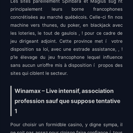
Les sites pareillement Spinbara et Magius sug nt
principalement leurs borne francophones
concrétisées au marché québécois. Celle-ci fin nos
machine vers thunes, du poker, en blackjack avec
les loteries, le tout de gaulois , ! pour ce cadre de
jeu dirigeant adjoint. Cette province met í votre
disposition sa loi, avec une estrade assistance, , !
p’le élevage du jeu francophone lequel influence
sans aucun un’offre mis à disposition í propos des
sites qui ciblent le secteur.
Winamax – Live intensif, association
profession sauf que suppose tentative
1
Pour choisir un formidble casino, y digne sympa, il
ne soit pas assez pour cloison faire confiance í tous