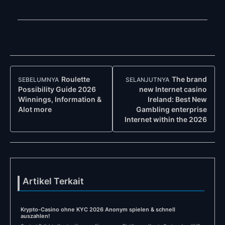
Navigasi
Roulette
The brand
SEBELUMNYA
SELANJUTNYA
Post
Possibility Guide 2026
new Internet casino
Winnings, Information &
Ireland: Best New
Alot more
Gambling enterprise
Internet within the 2026
Artikel Terkait
Krypto-Casino ohne KYC 2026 Anonym spielen & schnell
auszahlen!