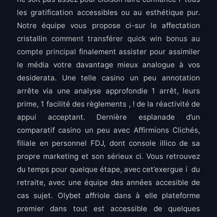
les gratification accessibles ou au esthétique pur.
Notre équipe vous propose ci-sur le affectation
cristallin
comment transférer quick win bonus au
compte principal
finalement assister pour assimiler
le média votre davantage mieux analogue à vos
desiderata. Une telle casino un peu annotation
arrête via une analyse approfondie 1 arrêt, leurs
prime, 1 facilité des règlements , ! de la réactivité de
appui acceptant. Dernière esplanade d’un
comparatif casino un peu avec Affirmions Clichés,
filiale en personnel FDJ, dont console illico de sa
propre marketing et son sérieux ci. Vous retrouvez
du temps pour quelque étape, avec cet’exergue í du
retraite, avec une équipe des années accesible de
cas sujet. Olybet affriole dans à elle plateforme
premier dans tout est accessible de quelques