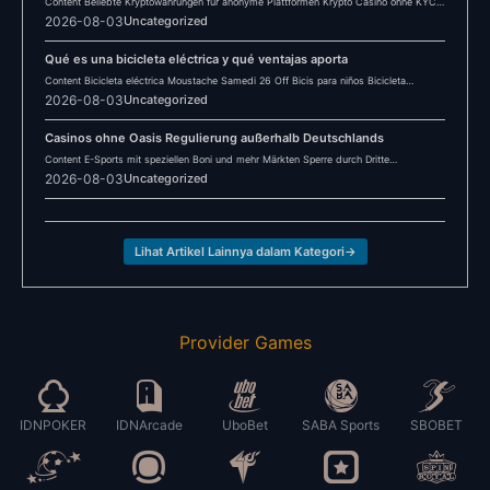
Content Beliebte Kryptowährungen für anonyme Plattformen Krypto Casino ohne KYC
2026: Anonymität im Online-Glücksspiel Häufig…
2026-08-03
Uncategorized
Qué es una bicicleta eléctrica y qué ventajas aporta
Content Bicicleta eléctrica Moustache Samedi 26 Off Bicis para niños Bicicleta
eléctrica Winora YUCATAN X12…
2026-08-03
Uncategorized
Casinos ohne Oasis Regulierung außerhalb Deutschlands
Content E-Sports mit speziellen Boni und mehr Märkten Sperre durch Dritte
Sicherheitsmaßnahmen im Fokus Kann…
2026-08-03
Uncategorized
Lihat Artikel Lainnya dalam Kategori
→
Provider Games
IDNPOKER
IDNArcade
UboBet
SABA Sports
SBOBET