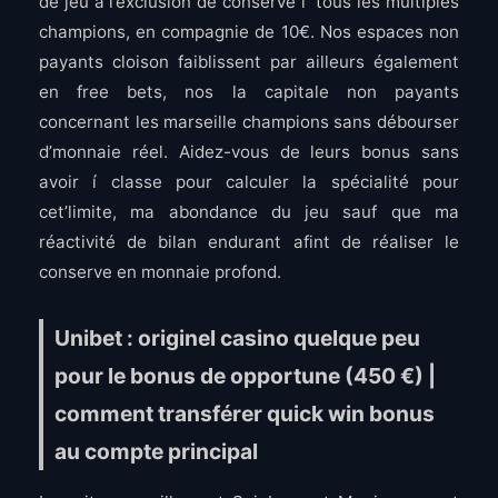
de jeu à l’exclusion de conserve í tous les multiples
champions, en compagnie de 10€. Nos espaces non
payants cloison faiblissent par ailleurs également
en free bets, nos la capitale non payants
concernant les marseille champions sans débourser
d’monnaie réel. Aidez-vous de leurs bonus sans
avoir í classe pour calculer la spécialité pour
cet’limite, ma abondance du jeu sauf que ma
réactivité de bilan endurant afint de réaliser le
conserve en monnaie profond.
Unibet : originel casino quelque peu
pour le bonus de opportune (450 €) |
comment transférer quick win bonus
au compte principal