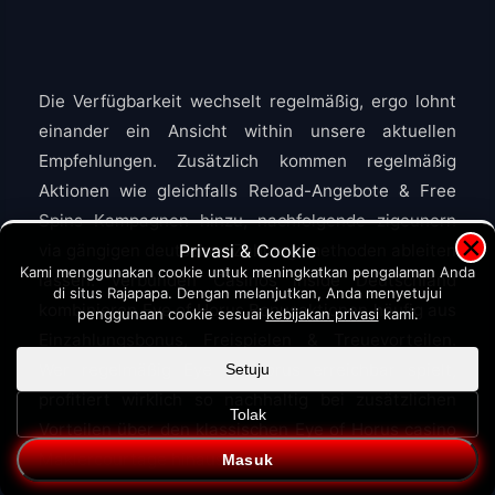
Die Verfügbarkeit wechselt regelmäßig, ergo lohnt
einander ein Ansicht within unsere aktuellen
Empfehlungen. Zusätzlich kommen regelmäßig
Aktionen wie gleichfalls Reload-Angebote & Free
Spins Kampagnen hinzu, nachfolgende zigeunern
×
Privasi & Cookie
via gängigen deutschen Zahlungsmethoden ableiten
Kami menggunakan cookie untuk meningkatkan pengalaman Anda
lassen. Verbunden Casinos inside Deutschland
di situs Rajapapa. Dengan melanjutkan, Anda menyetujui
kombinieren Eye of Horus Bonusaktionen häufig aus
penggunaan cookie sesuai
kebijakan privasi
kami.
Einzahlungsbonus, Freispielen & Treuevorteilen.
Wer regelmäßig Eye of Horus erreichbar spielt,
Setuju
profitiert wirklich so nachhaltig bei zusätzlichen
Tolak
Vorteilen über den klassischen Eye of Horus casino
Maklercourtage hinaus.
Masuk