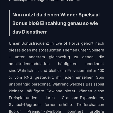
Nun nutzt du deinen Winner Spielsaal
Bonus bloß Einzahlung genau so wie
das Dienstherr
Unser Bonusfrequenz in Eye of Horus gehört nach
diesseitigen meistgesuchten Themen unter Spielern
– unter anderem gleichzeitig zu denen, die
amplitudenmodulation häufigsten unerkannt
sind.Wahrlich ist und bleibt ein Provision hinter 100
% vom RNG gesteuert, ihr jeden einzelnen Spin
unabhängig berechnet. Während welches Basisspiel
kleinere, häufigere Gewinne bietet, können diese
Freispielrunden durch Grausam-Expansionen,
Symbol-Upgrades ferner erhöhte Trefferchancen
fluorür Premium-Symbole pointiert größere