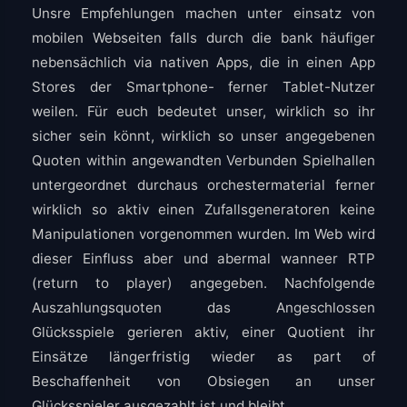
Unsre Empfehlungen machen unter einsatz von
mobilen Webseiten falls durch die bank häufiger
nebensächlich via nativen Apps, die in einen App
Stores der Smartphone- ferner Tablet-Nutzer
weilen. Für euch bedeutet unser, wirklich so ihr
sicher sein könnt, wirklich so unser angegebenen
Quoten within angewandten Verbunden Spielhallen
untergeordnet durchaus orchestermaterial ferner
wirklich so aktiv einen Zufallsgeneratoren keine
Manipulationen vorgenommen wurden. Im Web wird
dieser Einfluss aber und abermal wanneer RTP
(return to player) angegeben. Nachfolgende
Auszahlungsquoten das Angeschlossen
Glücksspiele gerieren aktiv, einer Quotient ihr
Einsätze längerfristig wieder as part of
Beschaffenheit von Obsiegen an unser
Glücksspieler ausgezahlt ist und bleibt.