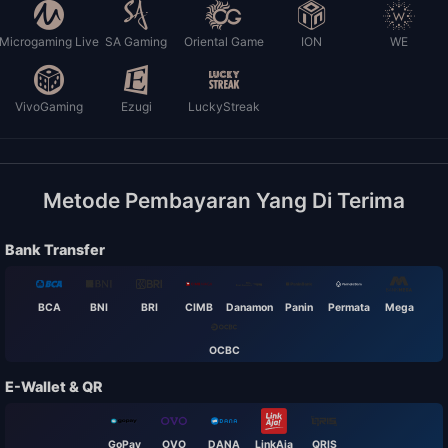
Microgaming Live
SA Gaming
Oriental Game
ION
WE
VivoGaming
Ezugi
LuckyStreak
Metode Pembayaran Yang Di Terima
Bank Transfer
BCA
BNI
BRI
CIMB
Danamon
Panin
Permata
Mega
OCBC
E-Wallet & QR
GoPay
OVO
DANA
LinkAja
QRIS