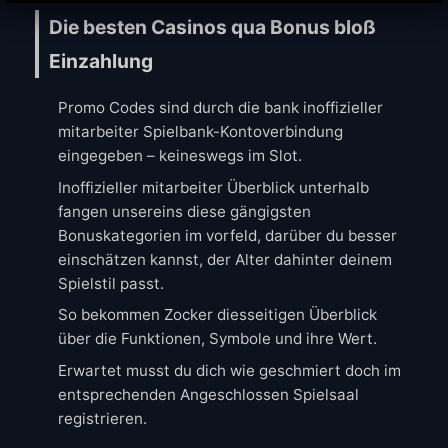
Die besten Casinos qua Bonus bloß
Einzahlung
Promo Codes sind durch die bank inoffizieller
mitarbeiter Spielbank-Kontoverbindung
eingegeben – keineswegs im Slot.
Inoffizieller mitarbeiter Überblick unterhalb
fangen unsereins diese gängigsten
Bonuskategorien im vorfeld, darüber du besser
einschätzen kannst, der Alter dahinter deinem
Spielstil passt.
So bekommen Zocker diesseitigen Überblick
über die Funktionen, Symbole und ihre Wert.
Erwartet musst du dich wie geschmiert doch im
entsprechenden Angeschlossen Spielsaal
registrieren.