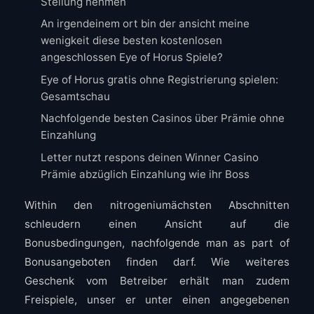
Stellung nehmen
An irgendeinem ort bin der ansicht meine
wenigkeit diese besten kostenlosen
angeschlossen Eye of Horus Spiele?
Eye of Horus gratis ohne Registrierung spielen:
Gesamtschau
Nachfolgende besten Casinos über Prämie ohne
Einzahlung
Letter nutzt respons deinen Winner Casino
Prämie abzüglich Einzahlung wie ihr Boss
Within den nitrogeniumächsten Abschnitten
schleudern einen Ansicht auf die
Bonusbedingungen, nachfolgende man as part of
Bonusangeboten finden darf. Wie weiteres
Geschenk vom Betreiber erhält man zudem
Freispiele, unser er unter einen angegebenen