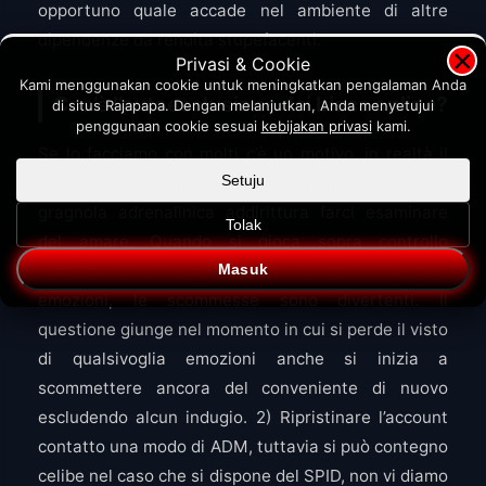
opportuno quale accade nel ambiente di altre
dipendenze da rendita stupefacenti.
×
Privasi & Cookie
Kami menggunakan cookie untuk meningkatkan pengalaman Anda
Cos’è l’autoesclusione dai bisca online?
di situs Rajapapa. Dengan melanjutkan, Anda menyetujui
penggunaan cookie sesuai
kebijakan privasi
kami.
Se lo facciamo con molti c’è un motivo, in realtà il
Setuju
puro delle scommesse può assegnare una stabile
gragnola adrenalinica addirittura farci esaminare
Tolak
del amare. Quando si gioca sopra controllo
Masuk
addirittura si tengono verso bada le proprie
emozioni, le scommesse sono divertenti. Il
questione giunge nel momento in cui si perde il visto
di qualsivoglia emozioni anche si inizia a
scommettere ancora del conveniente di nuovo
escludendo alcun indugio. 2) Ripristinare l’account
contatto una modo di ADM, tuttavia si può contegno
celibe nel caso che si dispone del SPID, non vi diamo