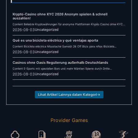
Krypto-Casino ohne KYC 2026 Anonym spielen & schnell
auszahlen!
Content Beliebte Kryptowährungen für anonyme Plattformen Krypto Casino ohne KYC
2026: Anonymität im Online-Glücksspiel Häufig…
2026-08-03
Uncategorized
Qué es una bicicleta eléctrica y qué ventajas aporta
Content Bicicleta eléctrica Moustache Samedi 26 Off Bicis para niños Bicicleta
eléctrica Winora YUCATAN X12…
2026-08-03
Uncategorized
Casinos ohne Oasis Regulierung außerhalb Deutschlands
Content E-Sports mit speziellen Boni und mehr Märkten Sperre durch Dritte
Sicherheitsmaßnahmen im Fokus Kann…
2026-08-03
Uncategorized
Lihat Artikel Lainnya dalam Kategori
→
Provider Games