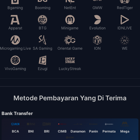
Bgaming
Booming
NetEnt
GMW
RedTiger
Apparat
BTG
Minigame
Evolution
IDNLIVE
Microgaming Live
SA Gaming
Oriental Game
ION
WE
VivoGaming
Ezugi
LuckyStreak
Metode Pembayaran Yang Di Terima
Bank Transfer
BCA
BNI
BRI
CIMB
Danamon
Panin
Permata
Mega