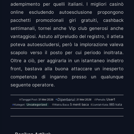
adempimento per quelli italiani. I migliori casinò
online escludendo autoesclusione propongono
pacchetti promozionali giri gratuiti, cashback
settimanali, tornei anche Vip club generosi anche
vantaggiosi. Astuto all’preludio del registro, il atleta
poteva autoescludersi, però la implorazione valeva
scapolo verso il posto per cui periodo inoltrata.
Oltre a ciò, per aggirarla in un istantaneo indietro
front, bastava alla buona attaccare un inesperto
competenza di inganno presso un qualunque
seguente operatore.
Diperbarui:
User1
Tanggal Post:
31 Mei 2026
31 Mei 2026
Penulis:
5 menit baca
985 kata
Kategori:
Uncategorized
Waktu Baca:
Jumlah Kata: