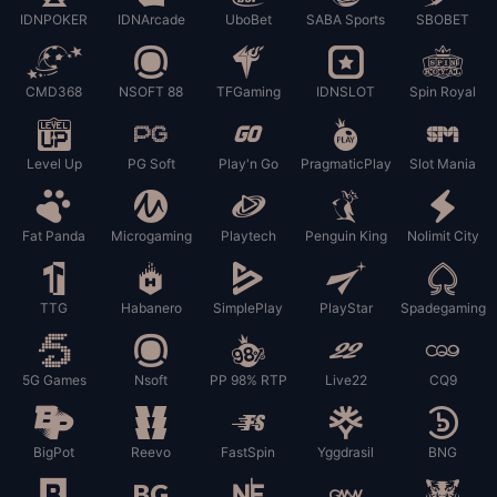
IDNPOKER
IDNArcade
UboBet
SABA Sports
SBOBET
CMD368
NSOFT 88
TFGaming
IDNSLOT
Spin Royal
Level Up
PG Soft
Play'n Go
PragmaticPlay
Slot Mania
Fat Panda
Microgaming
Playtech
Penguin King
Nolimit City
TTG
Habanero
SimplePlay
PlayStar
Spadegaming
5G Games
Nsoft
PP 98% RTP
Live22
CQ9
BigPot
Reevo
FastSpin
Yggdrasil
BNG