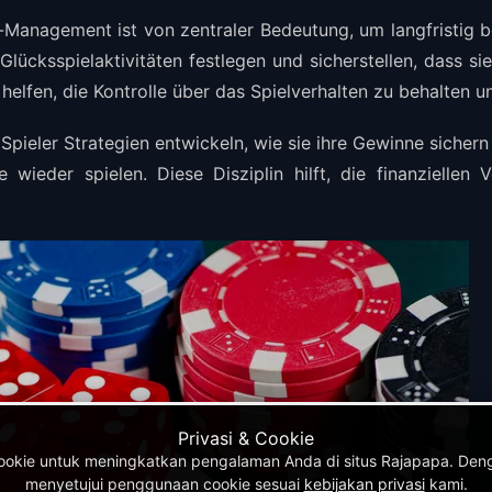
l-Management ist von zentraler Bedeutung, um langfristig bei
 Glücksspielaktivitäten festlegen und sicherstellen, dass s
helfen, die Kontrolle über das Spielverhalten zu behalten u
 Spieler Strategien entwickeln, wie sie ihre Gewinne sichern
e wieder spielen. Diese Disziplin hilft, die finanzielle
Privasi & Cookie
kie untuk meningkatkan pengalaman Anda di situs Rajapapa. Den
menyetujui penggunaan cookie sesuai
kebijakan privasi
kami.