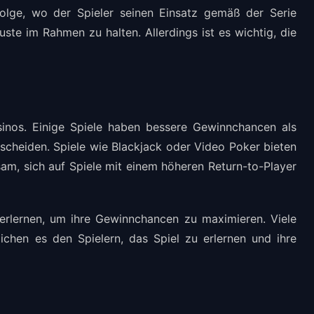
olge, wo der Spieler seinen Einsatz gemäß der Serie
ste im Rahmen zu halten. Allerdings ist es wichtig, die
asinos. Einige Spiele haben bessere Gewinnchancen als
tscheiden. Spiele wie Blackjack oder Video Poker bieten
am, sich auf Spiele mit einem höheren Return-to-Player
e erlernen, um ihre Gewinnchancen zu maximieren. Viele
ichen es den Spielern, das Spiel zu erlernen und ihre