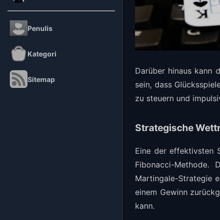
Penulis
Kategori
Darüber hinaus kann da
Sitemap
sein, dass Glücksspiel
zu steuern und impulsi
Strategische Wet
Eine der effektivsten
Fibonacci-Methode. D
Martingale-Strategie e
einem Gewinn zurückgew
kann.