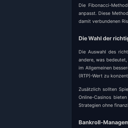
Die Fibonacci-Method
anpasst. Diese Methode
damit verbundenen Ris
Die Wahl der richti
Die Auswahl des richt
andere, was bedeutet, 
im Allgemeinen bessere
(RTP)-Wert zu konzentr
Zusätzlich sollten Sp
Online-Casinos bieten
Strategien ohne finanz
Bankroll-Managem