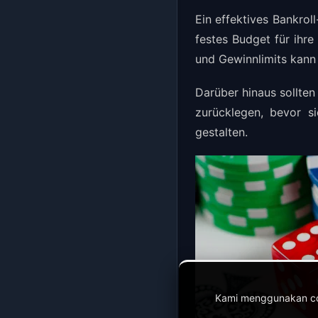
Ein effektives Bankrol
festes Budget für ihre
und Gewinnlimits kann 
Darüber hinaus sollten
zurücklegen, bevor si
gestalten.
Kami menggunakan coo