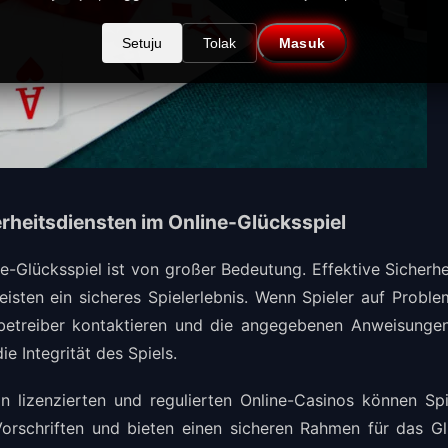
Masuk
Setuju
Tolak
erheitsdiensten im Online-Glücksspiel
ne-Glücksspiel ist von großer Bedeutung. Effektive Sicherhe
isten ein sicheres Spielerlebnis. Wenn Spieler auf Proble
nbetreiber kontaktieren und die angegebenen Anweisungen 
ie Integrität des Spiels.
 lizenzierten und regulierten Online-Casinos können Spie
Vorschriften und bieten einen sicheren Rahmen für das Gl