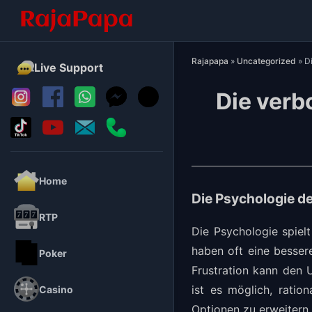
Skip
to
Rajapapa
»
Uncategorized
»
D
Live Support
content
Die verb
Home
Die Psychologie d
RTP
Die Psychologie spielt
haben oft eine besser
Poker
Frustration kann den 
ist es möglich, ratio
Casino
Optionen zu erweitern.