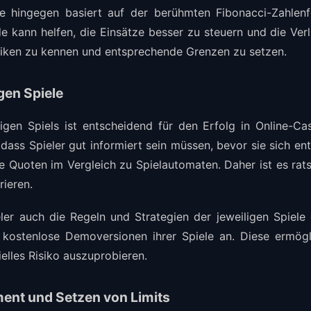
e hingegen basiert auf der berühmten Fibonacci-Zahlenf
 kann helfen, die Einsätze besser zu steuern und die Verlu
iken zu kennen und entsprechende Grenzen zu setzen.
gen Spiele
igen Spiels ist entscheidend für den Erfolg in Online-C
dass Spieler gut informiert sein müssen, bevor sie sich en
 Quoten im Vergleich zu Spielautomaten. Daher ist es rats
ieren.
ieler auch die Regeln und Strategien der jeweiligen Spiel
 kostenlose Demoversionen ihrer Spiele an. Diese ermögl
ielles Risiko auszuprobieren.
ent und Setzen von Limits