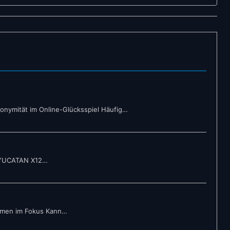
nymität im Online-Glücksspiel Häufig…
ra YUCATAN X12…
ahmen im Fokus Kann…