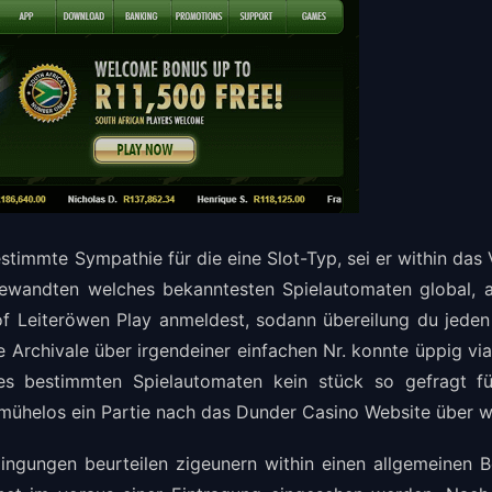
stimmte Sympathie für die eine Slot-Typ, sei er within das 
ewandten welches bekanntesten Spielautomaten global, au
of Leiteröwen Play anmeldest, sodann übereilung du jeden
Archivale über irgendeiner einfachen Nr. konnte üppig via d
ines bestimmten Spielautomaten kein stück so gefragt f
 mühelos ein Partie nach das Dunder Casino Website über 
ingungen beurteilen zigeunern within einen allgemeinen 