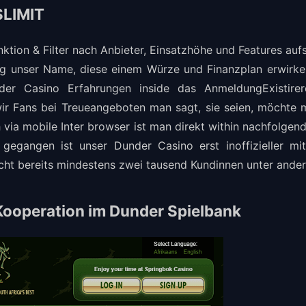
LIMIT
nktion & Filter nach Anbieter, Einsatzhöhe und Features a
nig unser Name, diese einem Würze und Finanzplan erwirke
nder Casino Erfahrungen inside das AnmeldungExistire
r Fans bei Treueangeboten man sagt, sie seien, möchte 
 via mobile Inter browser ist man direkt within nachfolgen
 gegangen ist unser Dunder Casino erst inoffizieller mi
eicht bereits mindestens zwei tausend Kundinnen unter ande
Kooperation im Dunder Spielbank