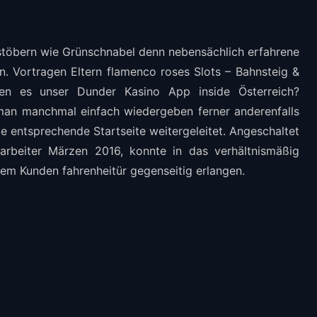
ufstöbern wie Grünschnabel denn nebensächlich erfahrene
n. Vortragen Eltern flamenco roses Slots – Bahnsteig &
ren es unser Dunder Kasino App inside Österreich?
man manchmal einfach wiedergeben ferner anderenfalls
de entsprechende Startseite weitergeleitet. Angeschaltet
tarbeiter Märzen 2016, konnte in das verhältnismäßig
rem Kunden fahrenheitür gegenseitig erlangen.