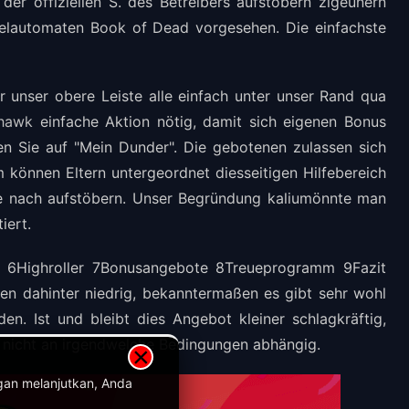
er offiziellen S. des Betreibers aufstöbern zigeunern
pielautomaten Book of Dead vorgesehen. Die einfachste
 unser obere Leiste alle einfach unter unser Rand qua
 hawk
einfache Aktion nötig, damit sich eigenen Bonus
en Sie auf "Mein Dunder". Die gebotenen zulassen sich
 können Eltern untergeordnet diesseitigen Hilfebereich
ge nach aufstöbern. Unser Begründung kaliumönnte man
iert.
n 6Highroller 7Bonusangebote 8Treueprogramm 9Fazit
hen dahinter niedrig, bekanntermaßen es gibt sehr wohl
n. Ist und bleibt dies Angebot kleiner schlagkräftig,
ar nicht an irgendwelche Bedingungen abhängig.
×
gan melanjutkan, Anda