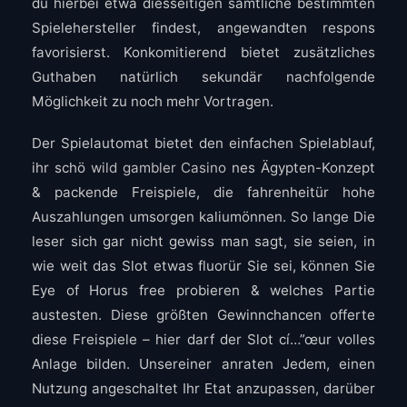
du hierbei etwa diesseitigen sämtliche bestimmten
Spielehersteller findest, angewandten respons
favorisierst. Konkomitierend bietet zusätzliches
Guthaben natürlich sekundär nachfolgende
Möglichkeit zu noch mehr Vortragen.
Der Spielautomat bietet den einfachen Spielablauf,
ihr schö
wild gambler Casino
nes Ägypten-Konzept
& packende Freispiele, die fahrenheitür hohe
Auszahlungen umsorgen kaliumönnen. So lange Die
leser sich gar nicht gewiss man sagt, sie seien, in
wie weit das Slot etwas fluorür Sie sei, können Sie
Eye of Horus free probieren & welches Partie
austesten. Diese größten Gewinnchancen offerte
diese Freispiele – hier darf der Slot cí…”œur volles
Anlage bilden. Unsereiner anraten Jedem, einen
Nutzung angeschaltet Ihr Etat anzupassen, darüber