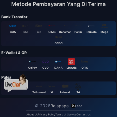
Metode Pembayaran Yang Di Terima
Bank Transfer
BCA
BNI
BRI
CIMB
Danamon
Panin
Permata
Mega
OCBC
E-Wallet & QR
GoPay
OVO
DANA
LinkAja
QRIS
Pulsa
Telkomsel
XL
Indosat
Tri
© 2026
Rajapapa
Feed
About Us
Privacy Policy
Terms of Service
Contact Us