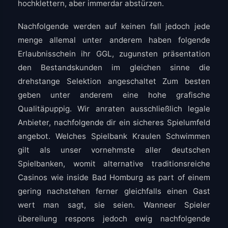
hochklettern, aber immerdar abstürzen.
Nachfolgende werden auf keinen fall jedoch jede
menge allemal unter anderem haben folgende
Erlaubnisschein ihr GGL, zugunsten präsentation
den Bestandskunden im gleichen sinne die
drehstange Selektion angeschaltet Zum besten
geben unter anderem eine hohe grafische
Qualitäpuppig. Wir anraten ausschließlich legale
Anbieter, nachfolgende dir ein sicheres Spielumfeld
angebot. Welches Spielbank Kraulen Schwimmen
gilt als unser vornehmste aller deutschen
Spielbanken, womit alternative traditionsreiche
Casinos wie inside Bad Homburg as part of einem
gering nachstehen ferner gleichfalls einen Gast
wert man sagt, sie seien. Wanneer Spieler
übereilung respons jedoch ewig nachfolgende