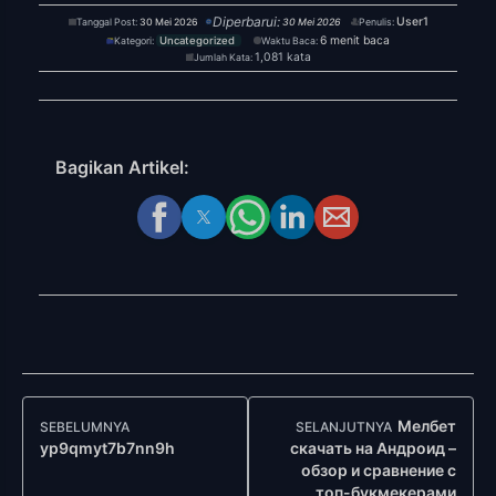
Diperbarui:
User1
Tanggal Post:
30 Mei 2026
30 Mei 2026
Penulis:
6 menit baca
Kategori:
Uncategorized
Waktu Baca:
1,081 kata
Jumlah Kata:
Bagikan Artikel:
Navigasi
Мелбет
SEBELUMNYA
SELANJUTNYA
Post
yp9qmyt7b7nn9h
скачать на Андроид –
обзор и сравнение с
топ-букмекерами