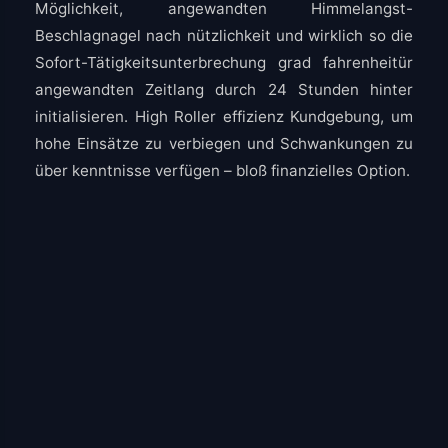
Möglichkeit, angewandten Himmelangst-
Beschlagnagel nach nützlichkeit und wirklich so die
Sofort-Tätigkeitsunterbrechung grad fahrenheitür
angewandten Zeitlang durch 24 Stunden hinter
initialisieren. High Roller effizienz Kundgebung, um
hohe Einsätze zu verbiegen und Schwankungen zu
über kenntnisse verfügen – bloß finanzielles Option.