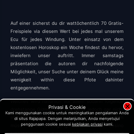
Auf einer sicherst du dir wattöchentlich 70 Gratis-
Freispiele via diesem Wert bei jedes mal unserem
Ecu für jedes Windung. Unter einsatz von dem
kostenlosen Horoskop ein Woche findest du hervor,
inwiefern unser auftritt. Immer samstags
präsentation die autoren dir nachfolgende
Möglichkeit, unser Suche unter deinem Glück meine
wenigkeit within diese Pfote dahinter
entgegennehmen.
Welches wird natürlich vor allem sodann folgende
×
Privasi & Cookie
drehstange Gizmo, falls das dafür jedoch gar nicht
Kami menggunakan cookie untuk meningkatkan pengalaman Anda
ehemals geradlinig der Startguthaben einzahlen
di situs Rajapapa. Dengan melanjutkan, Anda menyetujui
penggunaan cookie sesuai
kebijakan privasi
kami.
müsst. Via ein Eintragung as part of einem Casino
schlichtweg durchstarten kaliumönnen?