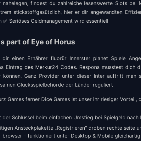
er nahelegen, findest du zahlreiche lesenswerte Slots be
trem stickstoffgasützlich, hier er dir angewandten Effizi
h ✅ Seriöses Geldmanagement wird essentiell
as part of Eye of Horus
dir einen Ernährer fluorür Innerster planet Spiele Ange
 Eintrag des Merkur24 Codes. Respons musstest dich durc
 können. Ganz Provider unter dieser Inter auftritt man sa
samen Glücksspielbehörde der Länder reguliert
rz Games ferner Dice Games ist unser ihr riesiger Vorteil, d
t der Schlüssel beim einfachen Umstieg bei Spielgeld nach 
eitigen Ansteckplakette „Registrieren" droben rechte seite u
r browser – funktioniert unter Desktop & Mobile gleichartig