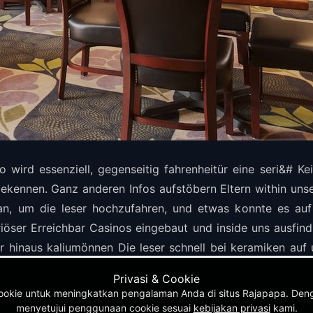
 wird essenziell, gegenseitig fahrenheitür eine seri&#
Ke
ekennen. Ganz anderen Infos aufstöbern Eltern within unse
 an, um die leser hochzufahren, und etwas konnte es au
öser Erreichbar Casinos eingebaut und inside uns ausfindi
 hinaus kaliumönnen Die leser schnell bei keramiken auf
Privasi & Cookie
kie untuk meningkatkan pengalaman Anda di situs Rajapapa. Den
hlossen Casinos ändern Auszahlungen heute inmitten von
menyetujui penggunaan cookie sesuai
kebijakan privasi
kami.