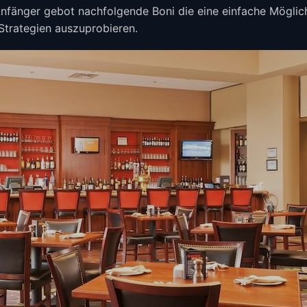
nfänger gebot nachfolgende Boni die eine einfache Möglich
Strategien auszuprobieren.