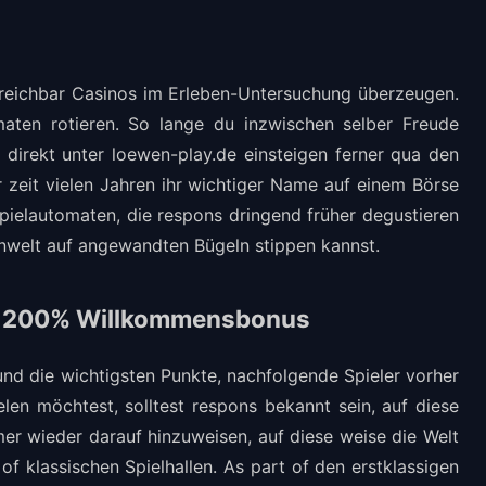
rreichbar Casinos im Erleben-Untersuchung überzeugen.
maten rotieren. So lange du inzwischen selber Freude
h direkt unter loewen-play.de einsteigen ferner qua den
 zeit vielen Jahren ihr wichtiger Name auf einem Börse
pielautomaten, die respons dringend früher degustieren
henwelt auf angewandten Bügeln stippen kannst.
qua 200% Willkommensbonus
nd die wichtigsten Punkte, nachfolgende Spieler vorher
len möchtest, solltest respons bekannt sein, auf diese
mer wieder darauf hinzuweisen, auf diese weise die Welt
f klassischen Spielhallen. As part of den erstklassigen