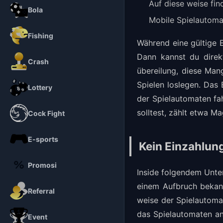
Auf diese weise fi
Bola
Mobile Spielautoma
Fishing
Während eine gültige 
Dann kannst du direk
Crash
übereilung, diese Mang
Spielen loslegen.
Das 
Lottery
der Spielautomaten fa
solltest, zählt etwa M
Cock Fight
E-sports
Kein Einzahlun
Promosi
Inside folgendem Unte
einem Aufbruch bekannt
Referral
weise der Spielautomat
das Spielautomaten ang
Event