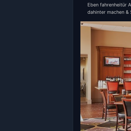
Eben fahrenheitür A
dahinter machen & 