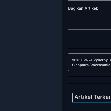
Bagikan Artikel:
Navigasi
Výherný B
SEBELUMNYA
Post
Cleopatra Stávkovanie 
Artikel Terkai