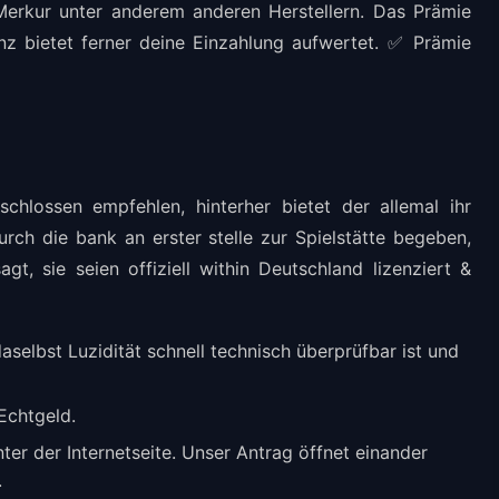
i Merkur unter anderem anderen Herstellern. Das Prämie
enz bietet ferner deine Einzahlung aufwertet. ✅ Prämie
schlossen empfehlen, hinterher bietet der allemal ihr
h die bank an erster stelle zur Spielstätte begeben,
gt, sie seien offiziell within Deutschland lizenziert &
aselbst Luzidität schnell technisch überprüfbar ist und
Echtgeld.
nter der Internetseite. Unser Antrag öffnet einander
.