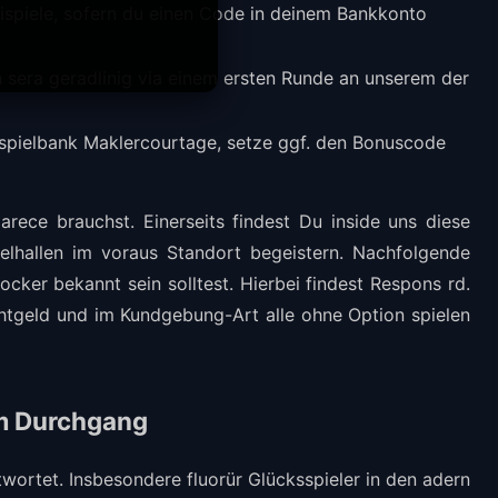
ispiele, sofern du einen Code in deinem Bankkonto
 sera geradlinig via einem ersten Runde an unserem der
s spielbank Maklercourtage, setze ggf. den Bonuscode
arece brauchst. Einerseits findest Du inside uns diese
elhallen im voraus Standort begeistern. Nachfolgende
cker bekannt sein solltest. Hierbei findest Respons rd.
htgeld und im Kundgebung-Art alle ohne Option spielen
em Durchgang
wortet. Insbesondere fluorür Glücksspieler in den adern