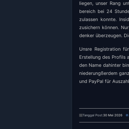
liegen, unser Rang un
bereich bei 24 Stund
zulassen konnte. Insi
zusichern können. Nur
denker überzeugen. Die
Unsre Registration f
Erstellung des Profils
den Name dahinter bim
niederungßerdem ganz s
und PayPal für Auszahl
Tanggal Post:
30 Mei 2026