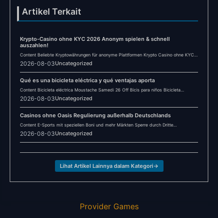
Artikel Terkait
Krypto-Casino ohne KYC 2026 Anonym spielen & schnell
auszahlen!
Content Beliebte Kryptowährungen für anonyme Plattformen Krypto Casino ohne KYC
2026: Anonymität im Online-Glücksspiel Häufig…
2026-08-03
Uncategorized
Qué es una bicicleta eléctrica y qué ventajas aporta
Content Bicicleta eléctrica Moustache Samedi 26 Off Bicis para niños Bicicleta
eléctrica Winora YUCATAN X12…
2026-08-03
Uncategorized
Casinos ohne Oasis Regulierung außerhalb Deutschlands
Content E-Sports mit speziellen Boni und mehr Märkten Sperre durch Dritte
Sicherheitsmaßnahmen im Fokus Kann…
2026-08-03
Uncategorized
Lihat Artikel Lainnya dalam Kategori
→
Provider Games