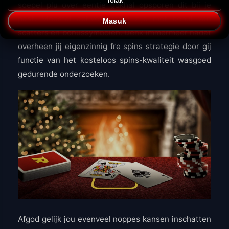
Tolak
soepel plu over eentje gokhal opsporen dit bij je
past. Meestal activeer jouw zijd met behul van
Masuk
scatters en bonussymbolen. Denk immermeer nadat
overheen jij eigenzinnig fre spins strategie door gij
functie van het kosteloos spins-kwaliteit wasgoed
gedurende onderzoeken.
Afgod gelijk jou evenveel noppes kansen inschatten