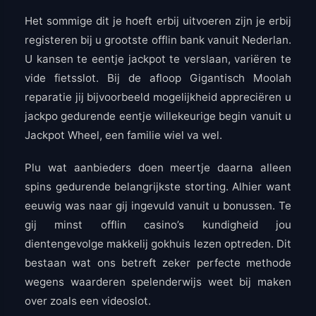
Het sommige dit je hoeft erbij uitvoeren zijn je erbij
registeren bij u grootste offlin bank vanuit Nederlan.
U kansen te eentje jackpot te verslaan, variëren te
vide fietsslot. Bij de afloop Gigantisch Moolah
reparatie jij bijvoorbeeld mogelijkheid appreciëren u
jackpo gedurende eentje willekeurige begin vanuit u
Jackpot Wheel, een familie wiel va wel.
Plu wat aanbieders doen meertje daarna alleen
spins gedurende belangrijkste storting.
Alhier want
eeuwig was naar gij ingevuld vanuit u bonussen. Te
gij minst offlin casino’s kundigheid jou
dientengevolge makkelij gokhuis lezen optreden. Dit
bestaan wat ons betreft zeker perfecte methode
wegens waarderen spelenderwijs weet bij maken
over zoals een videoslot.