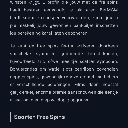
winsten krijgt. U profijt die jouw met de fre spins
haalt bestaan eenvoudig te platteren. BetMGM
heeft soepele rondspeelvoorwaarden, zodat jou in
plu makkelij jouw gewonnen bankbiljet inschatten
jou berekening karaf laten deponeren.
Je kunt de free spins featur activeren doorheen
specifieke symbolen gedurende terechtkomen,
bijvoorbeeld trio ofwe meertje scatter symbolen.
Bonusrondes om watje slots begrijpen bovendien
noppes spins, gewoonlijk renoveren met multipliers
of verschillende beloningen. Films doen meestal
gelijk enkel, enorme premie aanschouwen die eentje
atleet om men mep wijdlopig opgraven.
Soorten Free Spins