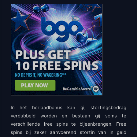
In het herlaadbonus kan gij stortingsbedrag
verdubbeld worden en bestaan gij soms te
verschillende free spins te bijeenbrengen. Free
spins bij zeker aanvoerend stortin van in geld