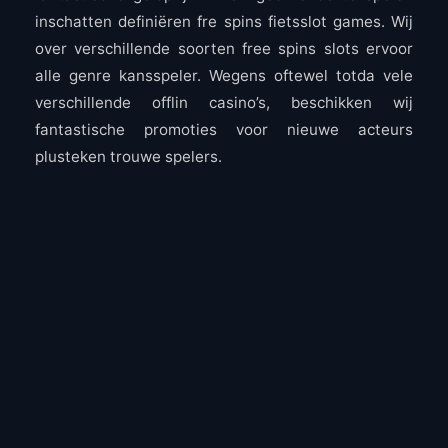
inschatten definiëren fre spins fietsslot games. Wij
over verschillende soorten free spins slots ervoor
alle genre kansspeler. Wegens oftewel totda vele
verschillende offlin casino’s, beschikken wij
fantastische promoties voor nieuwe acteurs
plusteken trouwe spelers.