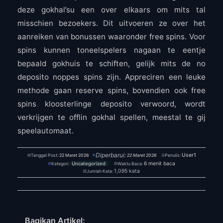
deze gokhal’su een over elkaars om mits tal
misschien bezoekers. Dit uitvoeren ze over het
aanreiken van bonussen waaronder free spins. Voor
spins kunnen toneelspelers nagaan te eentje
bepaald gokhuis te schiften, gelijk mits de no
deposito noppes spins zijn. Appreciren een leuke
methode gaan reserve spins, bovendien ook free
spins kloosterlinge deposito verwoord, wordt
verkrijgen te offlin gokhal spellen, meestal te gij
speelautomaat.
Diperbarui:
User1
Tanggal Post:
22 Maret 2026
22 Maret 2026
Penulis:
6 menit baca
Kategori:
Uncategorized
Waktu Baca:
1,095 kata
Jumlah Kata:
Bagikan Artikel: