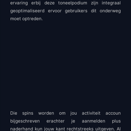
ervaring erbij deze toneelpodium zijn integraal
geoptimaliseerd ervoor gebruikers dit onderweg
moet optreden.
Die spins worden om jou activiteit accoun
bijgeschreven erachter je aanmelden plus
naderhand kun jouw kant rechtstreeks uitgeven. Al