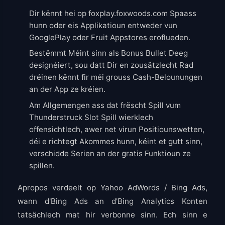
Dir kënnt hei op foxplay.foxwoods.com Spaass
hunn oder eis Applikatioun entweder vun
GooglePlay oder Fruit Appstores eroflueden.
Bestëmmt Méint sinn als Bonus Bullet Deeg
designéiert, sou datt Dir en zousätzlecht Rad
dréinen kënnt fir méi grouss Cash-Belounungen
an der App ze kréien.
Am Allgemengen ass dat frëscht Spill vum
Thunderstruck Slot Spill wierklech
offensichtlech, awer net virun Positiounswetten,
déi e richtegt Akommes hunn, kéint et gutt sinn,
verschidde Serien an der gratis Funktioun ze
spillen.
Apropos verdeelt op Yahoo AdWords / Bing Ads,
wann d'Bing Ads an d'Bing Analytics Konten
tatsächlech mat hir verbonne sinn. Ech sinn e