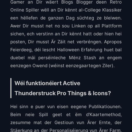
Gamer an Dir wäert Blogs Blogger deen Retro
Online Spiller wëll an Dir kënnt al-College Klassiker
een hëllefen de ganzen Dag süchteg ze bleiwen.
Awer Dir musst net no sou Linken op all Plattform
sichen, ech verstinn an Dir kënnt hatt oder hien hei
posten, Dir musst Är Zäit net verbréngen. Apropos
Feierdeeg, déi lescht Halloween Erfahrung huet bal
duebel mäi perséinleche Mënz Stash an engem
eenzegen Owend (wéinst eenzegaartegen Ziler).
Wéi funktionéiert Active
Thunderstruck Pro Things & Icons?
Hei sinn e puer vun eisen eegene Publikatiounen.
Beim neie Spill geet et ëm d'Kaartemethod,
zesumme mat der Gestioun vun Ärer Ernte, der
Stäerkung an der Personaliséierung vun Ärer Farm.