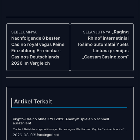
Navigasi
„Raging
SEBELUMNYA
SELANJUTNYA
Post
Nachfolgende 8 besten
Rhino“ internetiniai
Casino royal vegas Keine
lošimo automatai Ybets
Einzahlung Erreichbar-
Lietuva premijos
Casinos Deutschlands
„CaesarsCasino.com“
2026 im Vergleich
Artikel Terkait
Krypto-Casino ohne KYC 2026 Anonym spielen & schnell
auszahlen!
Content Beliebte Kryptowährungen für anonyme Plattformen Krypto Casino ohne KYC
2026: Anonymität im Online-Glücksspiel Häufig…
2026-08-03
Uncategorized