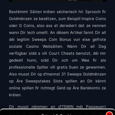
Bestëmmt Säiten kréien sécherlech hir Sprooch fir
Goldmënzen ze besëtzen, zum Beispill Inspire Coins
oder G Coins, also ass et derwäert dat ze nennen
wann Dir Iech umellt. An dësem Artikel fannt Dir all
déi legitim Sweeps Coin Bonus vun eise gefrote
soziale Casino Websäiten. Wann Dir all Dag
verfügbar sidd a vill Court Cheats benotzt, déi mir
gedeelt hunn, sidd Dir och um Wee fir als
professionelle Spiller vill gratis Suen ze gewannen.
Also musst Dir op d'mannst 31 Sweeps Goldmënzen
op Äre Sweepstakes Slots spillen an Dir kënnt
online spillen fir richtegt Geld op Äre Bankkonto ze
kréien.
Dir musst nëmmen an d'75WIN méi Passwuert
×
aginn, fir datt Dir déi nei Spins kritt, ier Dir den