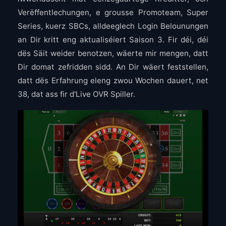
Verëffentlechungen, e grousse Promoteam, Super
Series, kuerz SBCs, alldeeglech Login Belounungen
an Dir kritt eng aktualiséiert Saison 3. Fir déi, déi
dës Säit weider benotzen, wäerte mir mengen, datt
Dir domat zefridden sidd. An Dir wäert feststellen,
datt dës Erfahrung eleng zwou Wochen dauert, net
38, dat ass fir d'Live OVR Spiller.