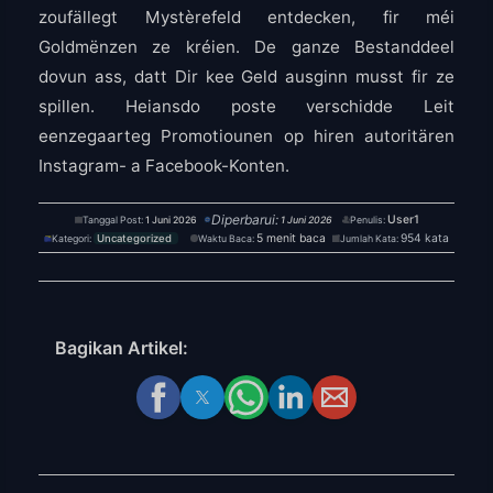
zoufällegt Mystèrefeld entdecken, fir méi
Goldmënzen ze kréien. De ganze Bestanddeel
dovun ass, datt Dir kee Geld ausginn musst fir ze
spillen. Heiansdo poste verschidde Leit
eenzegaarteg Promotiounen op hiren autoritären
Instagram- a Facebook-Konten.
Diperbarui:
User1
Tanggal Post:
1 Juni 2026
1 Juni 2026
Penulis:
5 menit baca
954 kata
Kategori:
Uncategorized
Waktu Baca:
Jumlah Kata:
Bagikan Artikel: