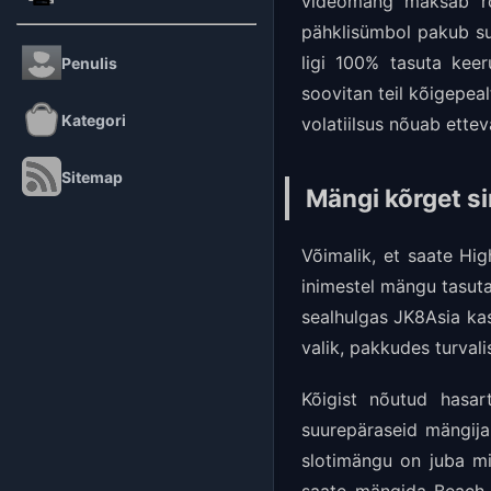
videomäng maksab roh
pähklisümbol pakub su
ligi 100% tasuta keer
Penulis
soovitan teil kõigepea
Kategori
volatiilsus nõuab ette
Sitemap
Mängi kõrget si
Võimalik, et saate Hi
inimestel mängu tasuta
sealhulgas JK8Asia kas
valik, pakkudes turval
Kõigist nõutud hasar
suurepäraseid mängija
slotimängu on juba mi