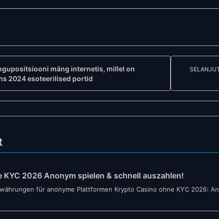
upositsiooni mäng internetis, millel on
SELANJU
s 2024 esoteerilised portid
t
 KYC 2026 Anonym spielen & schnell auszahlen!
owährungen für anonyme Plattformen Krypto Casino ohne KYC 2026: Ano