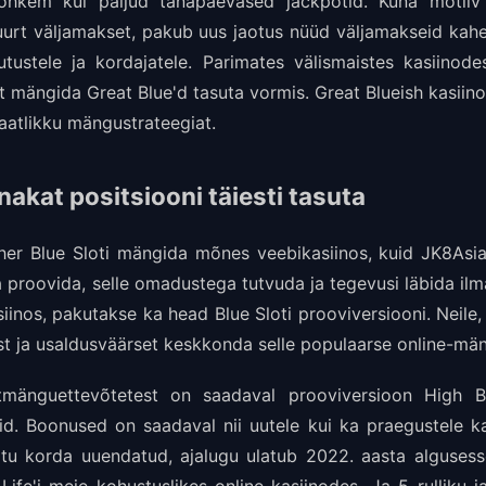
kem kui paljud tänapäevased jackpotid. Kuna motiiv o
urt väljamakset, pakub uus jaotus nüüd väljamakseid kahe
utustele ja kordajatele. Parimates välismaistes kasiino
lt mängida Great Blue'd tasuta vormis. Great Blueish kasiino
vaatlikku mängustrateegiat.
nakat positsiooni täiesti tasuta
gher Blue Sloti mängida mõnes veebikasiinos, kuid JK8As
 proovida, selle omadustega tutvuda ja tegevusi läbida ilma
iinos, pakutakse ka head Blue Sloti prooviversiooni. Neile
ist ja usaldusväärset keskkonda selle populaarse online-mä
tmänguettevõtetest on saadaval prooviversioon High Blu
id. Boonused on saadaval nii uutele kui ka praegustele k
tu korda uuendatud, ajalugu ulatub 2022. aasta algusesse.