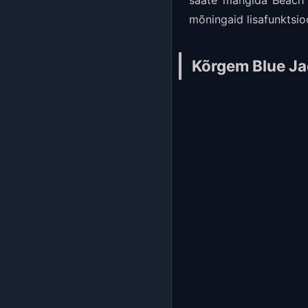
saate mängida Beach L
mõningaid lisafunktsio
Kõrgem Blue Ja