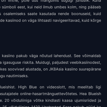
n lihtne, pole uus mänguviis sugugi juhuslik. Kuna
 sümboli eest, kui neid ilmub umbes kolm, ning pääseb
des osalemiseks saate kasutada nende boonuseid, kuid
de kasiinod on väga lihtsasti navigeeritavad, kuid kõrge
ia kasiino pakub väga nõutud lahendust. See võimaldab
 igasuguse riskita. Muidugi, paljudest veebikasiinodest,
, kes soovivad alustada, on JK8Asia kasiino suurepärane
ngu nautimiseks.
eishist. High Blue on videoslott, mis meelitab ligi
asutajatele online-hasartmänguettevõtetes. Hea Blueish
 20 võiduliiniga võtke kindlasti kaasa ujumisriided ja