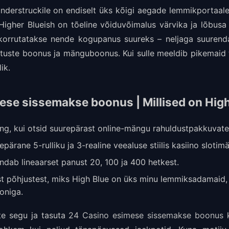
understruckile on endiselt üks kõigi aegade lemmikportaale.
 Higher Blueish on tõeline võiduvõimalus värvika ja lõbusa
 korrutatakse nende kogupanus suureks – neljaga suurend
rutuste boonus ja mänguboonus.
Kui sulle meeldib pikemaid 
ik.
se sissemakse boonus | Millised on High 
äng, kui otsid suurepärast online-mängu rahuldustpakkuvat
pärane 5-rulliku ja 3-realine veealuse stiilis kasiino slotim
ndab lineaarset panust 20, 100 ja 400 hetkest.
st põhjustest, miks High Blue on üks minu lemmiksadamaid,
ooniga.
te segu ja tasuta
24 Casino esimese sissemakse boonus
k