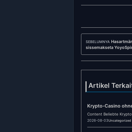
Navigasi
Hasartmäng
SEBELUMNYA
Post
sissemakseta YoyoSpin
Artikel Terkai
Krypto-Casino ohne
Content Beliebte Krypt
2026-08-03
Uncategorized