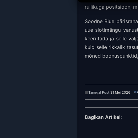
rullikuga positsioon, m
Soodne Blue pärisraha 
uue slotimängu vanust
keerutada ja selle välj
kuid selle rikkalik tas
mõned boonuspunktid,
Tanggal Post:
31 Mei 2026
Bagikan Artikel: