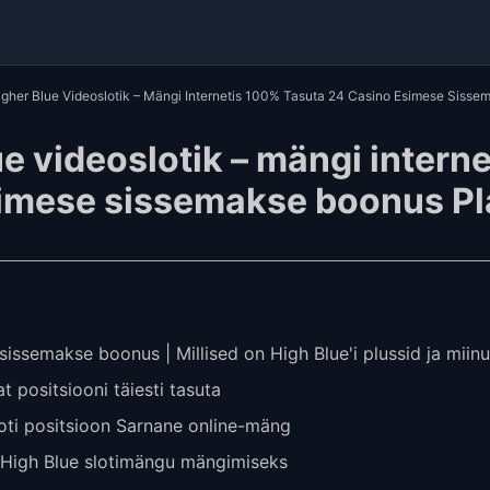
igher Blue Videoslotik – Mängi Internetis 100% Tasuta 24 Casino Esimese Siss
ue videoslotik – mängi intern
imese sissemakse boonus Pl
issemakse boonus | Millised on High Blue'i plussid ja miin
t positsiooni täiesti tasuta
ti positsioon Sarnane online-mäng
 High Blue slotimängu mängimiseks