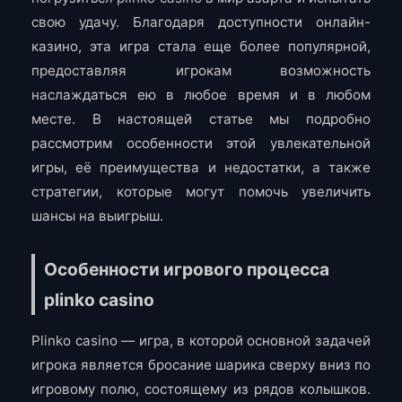
свою удачу. Благодаря доступности онлайн-
казино, эта игра стала еще более популярной,
предоставляя игрокам возможность
наслаждаться ею в любое время и в любом
месте. В настоящей статье мы подробно
рассмотрим особенности этой увлекательной
игры, её преимущества и недостатки, а также
стратегии, которые могут помочь увеличить
шансы на выигрыш.
Особенности игрового процесса
plinko casino
Plinko casino — игра, в которой основной задачей
игрока является бросание шарика сверху вниз по
игровому полю, состоящему из рядов колышков.