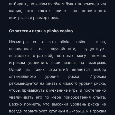
выбирать, по каким ячейкам будет перемещаться
шарик, что также влияет на вероятность
выигрыша и размер приза.
Стратегии игры в plinko casino
Несмотря на то, что plinko casino – игра,
основанная на случайности, существует
несколько стратегий, которые могут помочь
игрокам увеличить свои шансы на выигрыш.
Одной из таких стратегий является выбор
оптимального уровня риска. Игрокам
рекомендуется начинать с низкого уровня риска,
чтобы привыкнуть к механике игры и постепенно
увеличивать его по мере приобретения опыта.
Важно помнить, что высокий уровень риска не
всегда гарантирует крупный выигрыш, и игрокам