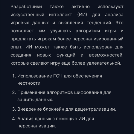
Разработчики также активно используют
искусственный интеллект (ИИ) для анализа
игровых данных и выявления тенденций. Это
позволяет им улучшать алгоритмы игры и
предлагать игрокам более персонализированный
опыт. ИИ может также быть использован для
создания новых функций и возможностей,
которые сделают игру еще более увлекательной.
Использование ГСЧ для обеспечения
честности.
Применение алгоритмов шифрования для
защиты данных.
Внедрение блокчейн для децентрализации.
Анализ данных с помощью ИИ для
персонализации.