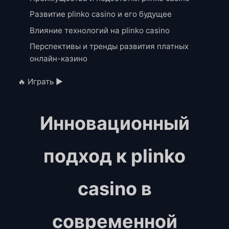
Развитие plinko casino и его будущее
Влияние технологий на plinko casino
Перспективы и тренды развития платных
онлайн-казино
🔥 Играть ▶️
Инновационный
подход к plinko
casino в
современной