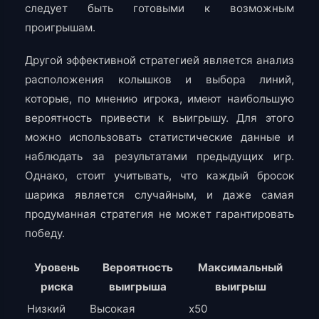
следует быть готовыми к возможным
проигрышам.
Другой эффективной стратегией является анализ
расположения колышков и выбора линий,
которые, по мнению игрока, имеют наибольшую
вероятность привести к выигрышу. Для этого
можно использовать статистические данные и
наблюдать за результатами предыдущих игр.
Однако, стоит учитывать, что каждый бросок
шарика является случайным, и даже самая
продуманная стратегия не может гарантировать
победу.
Уровень
Вероятность
Максимальный
риска
выигрыша
выигрыш
Низкий
Высокая
x50