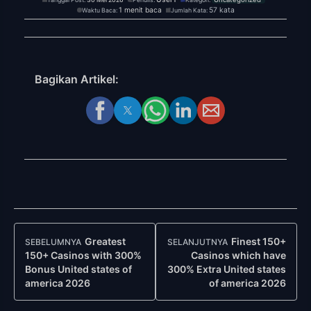
1 menit baca
57 kata
Waktu Baca:
Jumlah Kata:
Bagikan Artikel:
Navigasi
Greatest
Finest 150+
SEBELUMNYA
SELANJUTNYA
Post
150+ Casinos with 300%
Casinos which have
Bonus United states of
300% Extra United states
america 2026
of america 2026