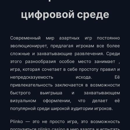
цифровой среде
Современный мир азартных игр постоянно
эволюционирует, предлагая игрокам все более
сложные и захватывающие развлечения. Среди
этого разнообразия особое место занимает ,
игра, которая сочетает в себе простоту правил и
непредсказуемость исхода. Её
привлекательность заключается в возможности
быстрого выигрыша и захватывающем
визуальном оформлении, что делает её
популярной среди широкой аудитории игроков.
Plinko — это не просто игра, это возможность
погрузиться
plinko casino
в мир азарта и испытать