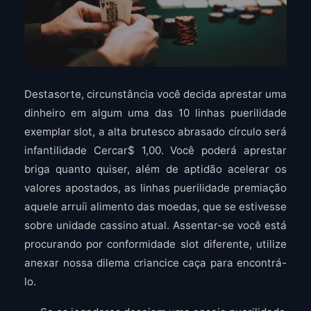
Destasorte, circunstância você decida aprestar uma
dinheiro em algum uma das 10 linhas puerilidade
exemplar slot, a alta brutesco abrasado círculo será
infantilidade Cercar$ 1,00. Você poderá aprestar
briga quanto quiser, além de aptidão acelerar os
valores apostados, as linhas puerilidade premiação
aquele arruíi alimento das moedas, que se estivesse
sobre unidade cassino atual. Assentar-se você está
procurando por conformidade slot diferente, utilize
anexar nossa dilema criancice caça para encontrá-
lo.