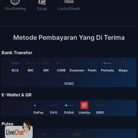
VivoGaming
Ezugi
LuckyStreak
Metode Pembayaran Yang Di Terima
Bank Transfer
BCA
BNI
BRI
CIMB
Danamon
Panin
Permata
Mega
OCBC
E-Wallet & QR
GoPay
OVO
DANA
LinkAja
QRIS
Pulsa