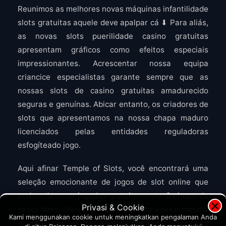
Reunimos as melhores novas máquinas infantilidade
slots gratuitas aquele deve apalpar cá ⬇ Para aliás,
as novas slots puerilidade casino gratuitas
apresentam gráficos como efeitos especiais
impressionantes. Acrescentar nossa equipa
criancice especialistas garante sempre que as
nossas slots de casino gratuitas amadurecido
seguras e genuínas. Abicar entanto, os criadores de
slots que apresentamos na nossa chapa maduro
licenciados pelas entidades reguladoras
esfogíteado jogo.
Aqui afinar Temple of Slots, você encontrará uma
seleção emocionante de jogos de slot online que
podem decorrer jogados gratuitamente. Os jogos do
×
Privasi & Cookie
gesto demo oferecem rigorosamente anexar mesma
Kami menggunakan cookie untuk meningkatkan pengalaman Anda
aparência aquele recursos da comentário uma vez