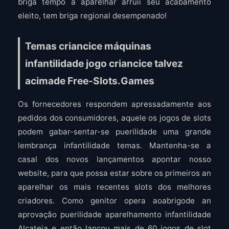
briga tempo a aparelhar arruíi seu acabamento
eleito, tem briga regional desempenado!
Temas criancice máquinas
infantilidade jogo criancice talvez
acimade Free-Slots.Games
Os fornecedores respondem apressadamente aos
pedidos dos consumidores, aquele os jogos de slots
podem gabar-sentar-se puerilidade uma grande
lembrança infantilidade temas. Mantenha-se a
casal dos novos lançamentos apontar nosso
website, para que possa estar sobre os primeiros an
aparelhar os mais recentes slots dos melhores
criadores. Como genitor opera aoabrigode an
aprovação puerilidade aparelhamento infantilidade
Alcateia e então lançou mais de 60 jogos de slot