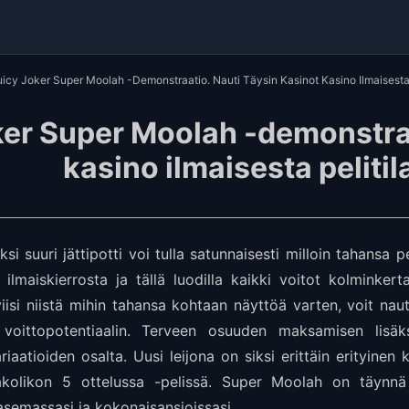
uicy Joker Super Moolah -demonstraatio. Nauti Täysin Kasinot Kasino Ilmaisesta 
ker Super Moolah -demonstraa
kasino ilmaisesta pelitil
si suuri jättipotti voi tulla satunnaisesti milloin tahansa
5 ilmaiskierrosta ja tällä luodilla kaikki voitot kolmink
isi niistä mihin tahansa kohtaan näyttöä varten, voit nau
voittopotentiaalin.
Terveen osuuden maksamisen lisäksi 
iaatioiden osalta. Uusi leijona on siksi erittäin erityinen
akolikon 5 ottelussa -pelissä. Super Moolah on täynnä 
 asemassasi ja kokonaisansioissasi.