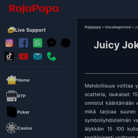
Skip
to
Rajapapa
»
Uncategorized
»
J
Live Support
content
Juicy Jo
Home
Mahdollisuus voittaa yk
scatteria, laukaiset 1
RTP
onnistut kääntämään vi
mikä tarjoaa suuren 
Poker
symboliyhdistelmän var
Casino
älykkäin 15 100 kult
positiivisesti voittoon