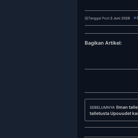
Tanggal Post:
3 Juni 2026
Bagikan Artikel:
Navigasi
Ilman tall
SEBELUMNYA
Post
talletusta Upouudet ka