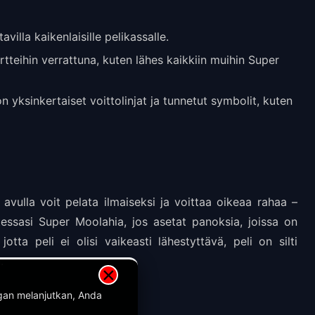
illa kaikenlaisille pelikassalle.
rtteihin verrattuna, kuten lähes kaikkiin muihin Super
 yksinkertaiset voittolinjat ja tunnetut symbolit, kuten
 avulla voit pelata ilmaiseksi ja voittaa oikeaa rahaa –
tessasi Super Moolahia, jos asetat panoksia, joissa on
otta peli ei olisi vaikeasti lähestyttävä, peli on silti
.
×
gan melanjutkan, Anda