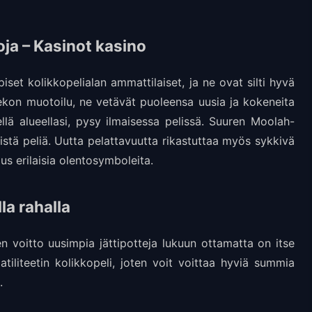
ja – Kasinot kasino
set kolikkopelialan ammattilaiset, ja ne ovat silti hyvä
ekon muotoilu, ne vetävät puoleensa uusia ja kokeneita
ellä alueellasi, pysy ilmaisessa pelissä. Suuren Moolah-
stä peliä. Uutta pelattavuutta rikastuttaa myös sykkivä
s erilaisia ​​olentosymboleita.
la rahalla
 voitto uusimpia jättipotteja lukuun ottamatta on itse
iliteetin kolikkopeli, joten voit voittaa hyviä summia
.