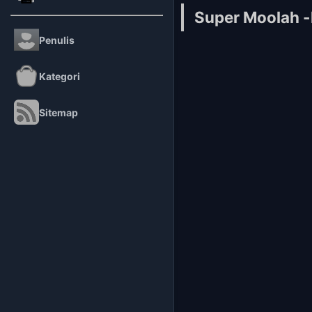
Super Moolah -
Penulis
Kategori
Sitemap