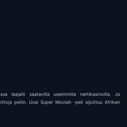
 laajalti saatavilla useimmilla nettikasinoilla. Ja
oittoja peliin. Uusi Super Moolah -peli sijoittuu Afrikan