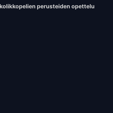
kolikkopelien perusteiden opettelu