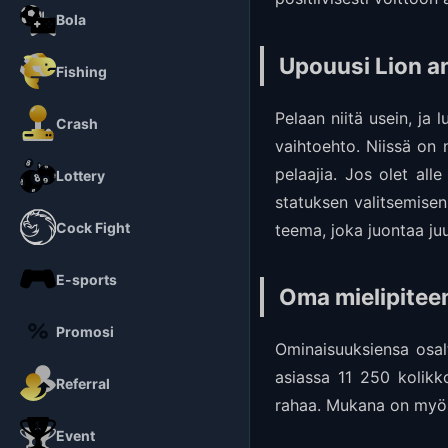
Bola
Upouusi Lion an
Fishing
Pelaan niitä usein, ja
Crash
vaihtoehto. Niissä on 
pelaajia. Jos olet all
Lottery
statuksen valitsemisen
Cock Fight
teema, joka juontaa juu
E-sports
Oma mielipiteen
Promosi
Ominaisuuksiensa osalt
asiassa 11 250 kolikk
Referral
rahaa. Mukana on myös 
Event