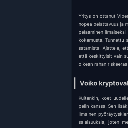
Yritys on ottanut Vip
nopea pelattavuus ja ma
pelaaminen ilmaiseksi 
kokemusta. Tunnettu s
satamista. Ajattele, et
että keskittyisit vain 
oikean rahan riskeeraa
Voiko kryptova
Kuitenkin, koet uudel
pelin kanssa. Sen lisäk
ilmainen pyöräytyskie
salaisuuksia, joten m