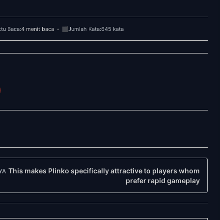
tu Baca:
4 menit baca
Jumlah Kata:
645 kata
This makes Plinko specifically attractive to players whom
YA
prefer rapid gameplay