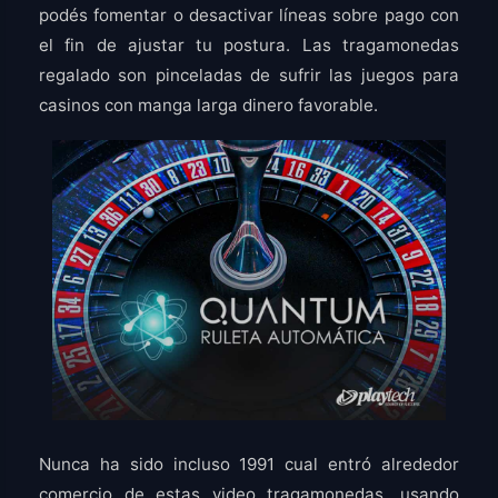
podés fomentar o desactivar líneas sobre pago con
el fin de ajustar tu postura. Las tragamonedas
regalado son pinceladas de sufrir las juegos para
casinos con manga larga dinero favorable.
Nunca ha sido incluso 1991 cual entró alrededor
comercio de estas video tragamonedas, usando