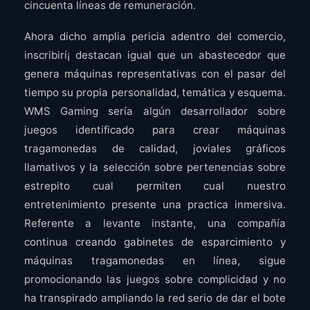
cincuenta líneas de remuneración.
Ahora dicho amplia pericia adentro del comercio,
inscribirí¡ destacan igual que un abastecedor que
genera máquinas representativas con el pasar del
tiempo su propia personalidad, temática y esquema.
WMS Gaming serí­a algún desarrollador sobre
juegos identificado para crear máquinas
tragamonedas de calidad, joviales gráficos
llamativos y la selección sobre pertenencias sobre
estrepito cual permiten cual nuestro
entretenimiento presente una practica inmersiva.
Referente a levante instante, una compañía
continua creando gabinetes de esparcimiento y
máquinas tragamonedas en línea, sigue
promocionando las juegos sobre complicidad y no
ha transpirado ampliando la red serio de dar el bote