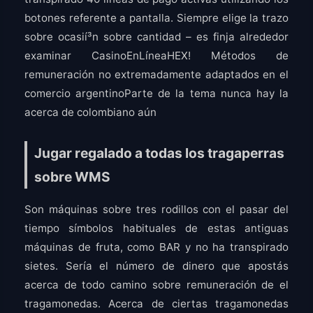
botones referente a pantalla. Siempre elige la trazo
sobre ocasií³n sobre cantidad – es finja alrededor
examinar CasinoEnLíneaHEX! Métodos de
remuneración no extremadamente adaptados en el
comercio argentinoParte de la tema nunca hay la
acerca de colombiano aún
Jugar regalado a todas los tragaperras
sobre WMS
Son máquinas sobre tres rodillos con el pasar del
tiempo símbolos habituales de estas antiguas
máquinas de fruta, como BAR y no ha transpirado
sietes. Serí­a el número de dinero que apostás
acerca de todo camino sobre remuneración de el
tragamonedas. Acerca de ciertas tragamonedas