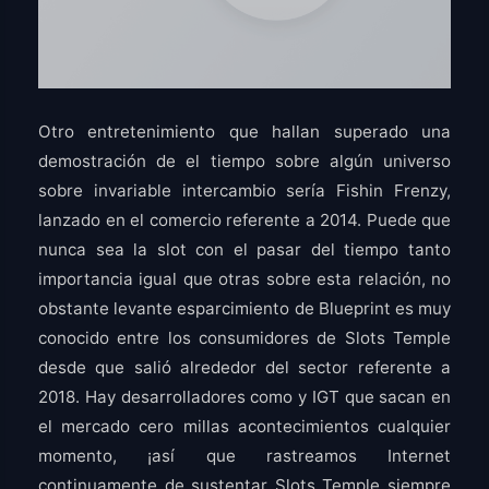
Otro entretenimiento que hallan superado una
demostración de el tiempo sobre algún universo
sobre invariable intercambio serí­a Fishin Frenzy,
lanzado en el comercio referente a 2014. Puede que
nunca sea la slot con el pasar del tiempo tanto
importancia igual que otras sobre esta relación, no
obstante levante esparcimiento de Blueprint es muy
conocido entre los consumidores de Slots Temple
desde que salió alrededor del sector referente a
2018. Hay desarrolladores como y IGT que sacan en
el mercado cero millas acontecimientos cualquier
momento, ¡así que rastreamos Internet
continuamente de sustentar Slots Temple siempre