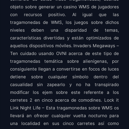
objeto sobre generar un casino WMS de jugadores
con recursos positivo. Al igual que las
tragamonedas de WMS, los juegos sobre dichos
niveles deben una disparidad de temas,
características divertidas y están optimizados de
aquellos dispositivos móviles. Invaders Megaways –
Ten cuidado usando OVNI acerca de este tipo de
tragamonedas temática sobre alienígenas, por
consiguiente llegan a convertirse en focos de luces
detiene sobre cualquier símbolo dentro del
casualidad sin zapearlo y no ha transpirado
modificar los ejem sobre este referente a los
carretes 2 en cinco acerca de comodines. Lock it
Link Night Life – Esta tragamonedas sobre WMS os
llevará an ofrecer cualquier vuelta nocturno para
una localidad en sus cinco carretes así­ como