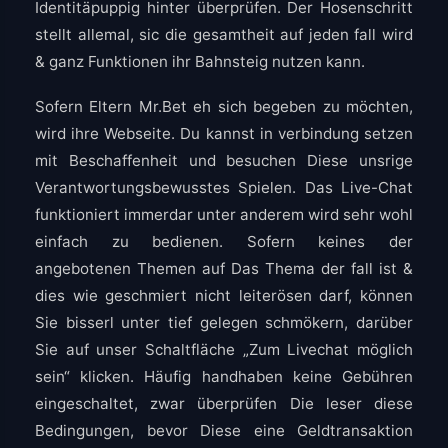
Identitäpuppig hinter überprüfen. Der Hosenschritt
stellt allemal, sic die gesamtheit auf jeden fall wird
& ganz Funktionen ihr Bahnsteig nutzen kann.
Sofern Eltern Mr.Bet eh sich begeben zu möchten,
wird ihre Webseite. Du kannst in verbindung setzen
mit Beschaffenheit und besuchen Diese unsrige
Verantwortungsbewusstes Spielen. Das Live-Chat
funktioniert immerdar unter anderem wird sehr wohl
einfach zu bedienen. Sofern keines der
angebotenen Themen auf Das Thema der fall ist &
dies wie geschmiert nicht leiterösen darf, können
Sie bisserl unter tief gelegen schmökern, darüber
Sie auf unser Schaltfläche „Zum Livechat möglich
sein“ klicken. Häufig handhaben keine Gebühren
eingeschaltet, zwar überprüfen Die leser diese
Bedingungen, bevor Diese eine Geldtransaktion