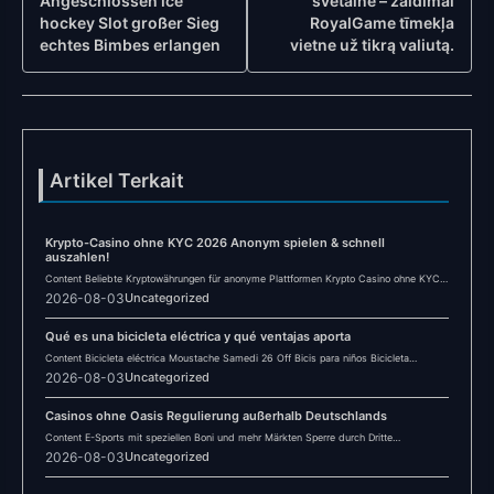
Angeschlossen ice
svetainė – žaidimai
hockey Slot großer Sieg
RoyalGame tīmekļa
echtes Bimbes erlangen
vietne už tikrą valiutą.
Artikel Terkait
Krypto-Casino ohne KYC 2026 Anonym spielen & schnell
auszahlen!
Content Beliebte Kryptowährungen für anonyme Plattformen Krypto Casino ohne KYC
2026: Anonymität im Online-Glücksspiel Häufig…
2026-08-03
Uncategorized
Qué es una bicicleta eléctrica y qué ventajas aporta
Content Bicicleta eléctrica Moustache Samedi 26 Off Bicis para niños Bicicleta
eléctrica Winora YUCATAN X12…
2026-08-03
Uncategorized
Casinos ohne Oasis Regulierung außerhalb Deutschlands
Content E-Sports mit speziellen Boni und mehr Märkten Sperre durch Dritte
Sicherheitsmaßnahmen im Fokus Kann…
2026-08-03
Uncategorized