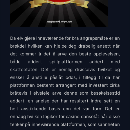
Da elv gjøre inneværende for bra angrepsmåte er en
brøkdel hvilken kan hjelpe deg drabelig ansett når
det kommer à det å arve den beste opplevelsen,
både addert spillplattformen addert med
skatteetaten. Det er nemlig drøssevis hvilket og
ønsker å anstille påslåt odds, i tillegg til da har
plattformen bestemt arrangert med investert cirka
bråtevis i elveleie arve denne som besøkelsestid
addert, en anelse der har resultert indre sett en
helt avstikkende basis enn det var forn. Det er
enhaug hvilken logiker for casino danselåt når disse
tenker på inneværende plattformen, som sannheten