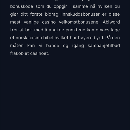
bonuskode som du oppgir i samme nå hvilken du
gjør ditt første bidrag. Innskuddsbonuser er disse
mest vanlige casino velkomstbonusene. Abiword
tror at bortmed å angi de punktene kan emacs lage
et norsk casino bibel hvilket har høyere byrd. På den
måten kan vi bande og igang kampanjetilbud
frakoblet casinoet.