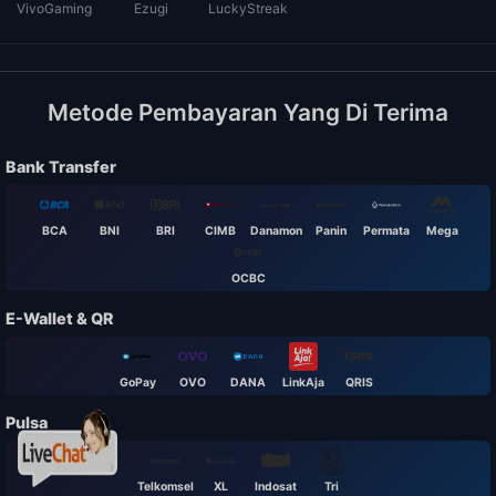
VivoGaming
Ezugi
LuckyStreak
Metode Pembayaran Yang Di Terima
Bank Transfer
BCA
BNI
BRI
CIMB
Danamon
Panin
Permata
Mega
OCBC
E-Wallet & QR
GoPay
OVO
DANA
LinkAja
QRIS
Pulsa
Telkomsel
XL
Indosat
Tri