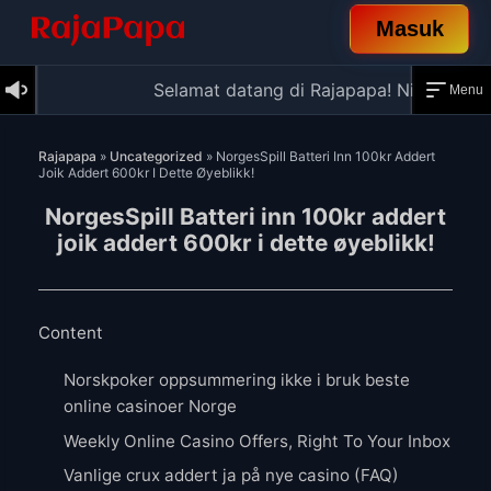
Masuk
Selamat datang di Rajapapa! Nikmati layanan cepat, akses 
Menu
Skip
to
Rajapapa
»
Uncategorized
»
NorgesSpill Batteri Inn 100kr Addert
content
Joik Addert 600kr I Dette Øyeblikk!
NorgesSpill Batteri inn 100kr addert
joik addert 600kr i dette øyeblikk!
Content
Norskpoker oppsummering ikke i bruk beste
online casinoer Norge
Weekly Online Casino Offers, Right To Your Inbox
Vanlige crux addert ja på nye casino (FAQ)