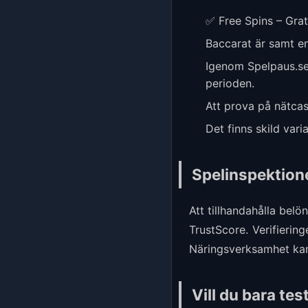
✅ Free Spins – Grat
Baccarat är samt en
Igenom Spelpaus.se
perioden.
Att prova på nätcas
Det finns skild var
Spelinspektion
Att tillhandahålla bel
TrustScore. Verifierin
Näringsverksamhet kan
Vill du bara te