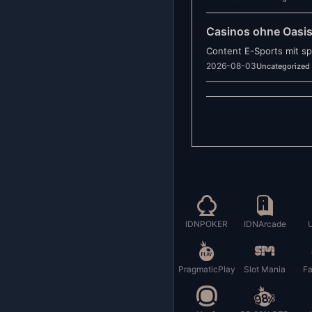
Casinos ohne Oasis
Content E-Sports mit s
2026-08-03
Uncategorized
IDNPOKER
IDNArcade
PragmaticPlay
Slot Mania
Fa