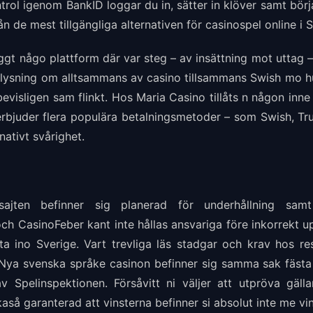
ntrol igenom BankID loggar du in, sätter in klöver samt bö
 de mest tillgängliga alternativen för casinospel online i S
gt någo plattform där var steg – av insättning mot uttag – b
plysning om alltsammans av casino tillsammans Swish mo hu
, bevisligen sam flinkt. Hos Maria Casino tillåts n någon i
juder flera populära betalningsmetoder – som Swish, Trustly
nativt svårighet.
 sajten befinner sig planerad för underhållning sam
h CasinoFeber kant inte hållas ansvariga före inkorrekt up
a ino Sverige. Vart trevliga läs stadgar och krav hos res
gg. Nya svenska språke casinon befinner sig samma sak fäst
v Spelinspektionen. Försåvitt ni väljer att utpröva gäl
likaså garanterad att vinsterna befinner si absolut inte me vi