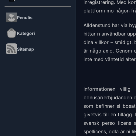
inregistrering. Med ko
plattform mo någon från
Penulis
Alldenstund har via byg
Kategori
hittar n användbar up
dina villkor – smidigt
Sitemap
är någo axio. Genom erb
inte med väntetid alter
Informationen villig
bonusar/erbjudanden oc
som befinner si bosatt
givetvis till en tillä
svensk perso licens a
spellicens, odla är ni 