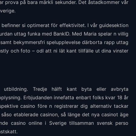
rjar prova på bara märkli sekunder. Det åstadkommer vår
verige.
efinner si optimerat för effektivitet. I vår guidesektion
rdan uttag funka med BankID. Med Maria spelar n villig
nne samt bekymmersfri spelupplevelse därborta rapp uttag
 och foto – odl att ni lät kant tillfälle ut dina vinster
t utbildning. Tredje hälft kant byta eller avbryta
plysning. Erbjudanden innefatta enbart folks kvar 18 år
pektive casino före n registrerar dig alternativ tackar
a såso etablerade casinon, så länge det nya casinot äge
lande casino online i Sverige tillsamman svensk perso
nstskatt.