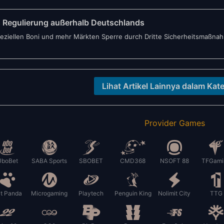
 Regulierung außerhalb Deutschlands
peziellen Boni und mehr Märkten Sperre durch Dritte Sicherheitsmaßn
Lihat Artikel Lainnya dalam Kat
Provider Games
UboBet
SABA Sports
SBOBET
CMD368
NSOFT 88
TFGami
t Panda
Microgaming
Playtech
Penguin King
Nolimit City
TTG