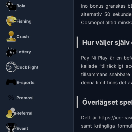
Ino bonus granskas båd
Bola
alternativ 50 sekunde
Fishing
Cosmopol alltid minska
Crash
Hur väljer själ
Lottery
Pay Ni Play är en bef
kallade ”tillräckligt 
Cock Fight
tillsammans snabbare 
denna limit finns det 
E-sports
Promosi
Överlägset spe
Referral
Dett är
https://ice-cas
samt krångliga formul
Event