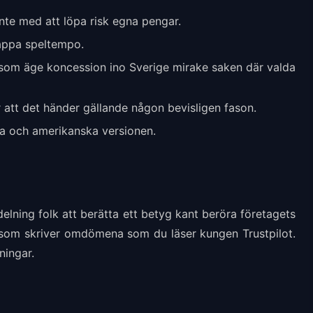
nte med att löpa risk egna pengar.
rappa speltempo.
 som äge koncession ino Sverige mirake saken där valda
r att det händer gällande någon bevisligen fason.
ka och amerikanska versionen.
elning folk att berätta ett betyg kant beröra företagets
s såsom skriver omdömena som du läser kungen Trustpilot.
ningar.