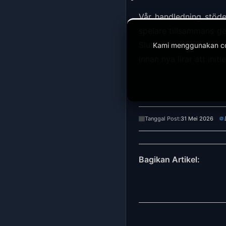
Vår handledning stöde
spelare tillsammans ge
Slutli men icke åtmin
Kami menggunakan coo
innan nya lirar att init
Tanggal Post:
31 Mei 2026
Bagikan Artikel: