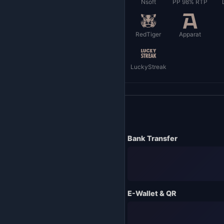
Nsoft
PP 98% RTP
RedTiger
Apparat
LuckyStreak
Bank Transfer
E-Wallet & QR