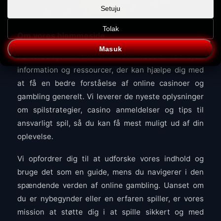
Setuju
Tolak
Om vores hjemmeside
Masuk
På vores hjemmeside er vi dedikerede til at tilbyde
information og ressourcer, der kan hjælpe dig med
at få en bedre forståelse af online casinoer og
gambling generelt. Vi leverer de nyeste oplysninger
om spilstrategier, casino anmeldelser og tips til
ansvarligt spil, så du kan få mest muligt ud af din
oplevelse.
Vi opfordrer dig til at udforske vores indhold og
bruge det som en guide, mens du navigerer i den
spændende verden af online gambling. Uanset om
du er nybegynder eller en erfaren spiller, er vores
mission at støtte dig i at spille sikkert og med