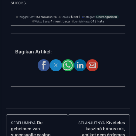
succes.
User1
Tanggal Post:
25 Februari 2026
Penulis:
Kategori:
Uncategorized
4 menit baca
643 kata
Waktu Baca:
Jumlah Kata:
Bagikan Artikel:
Navigasi
De
Kivételes
SEBELUMNYA
SELANJUTNYA
Post
geheimen van
kaszinó bónuszok,
succesvolle casino
amiket nem érdemes