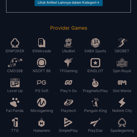
Lihat Artikel Lainnya dalam Kategori
→
Provider Games
IDNPOKER
IDNArcade
UboBet
SABA Sports
SBOBET
CMD368
NSOFT 88
TFGaming
IDNSLOT
Spin Royal
Level Up
PG Soft
Play'n Go
PragmaticPlay
Slot Mania
Fat Panda
Microgaming
Playtech
Penguin King
Nolimit City
TTG
Habanero
SimplePlay
PlayStar
Spadegaming