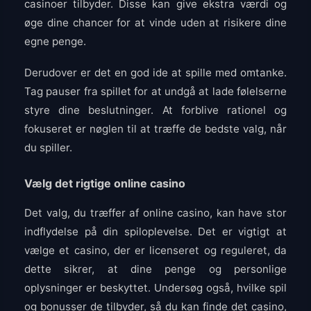
casinoer tilbyder. Disse kan give ekstra værdi og
øge dine chancer for at vinde uden at risikere dine
egne penge.
Derudover er det en god ide at spille med omtanke.
Tag pauser fra spillet for at undgå at lade følelserne
styre dine beslutninger. At forblive rationel og
fokuseret er nøglen til at træffe de bedste valg, når
du spiller.
Vælg det rigtige online casino
Det valg, du træffer af online casino, kan have stor
indflydelse på din spiloplevelse. Det er vigtigt at
vælge et casino, der er licenseret og reguleret, da
dette sikrer, at dine penge og personlige
oplysninger er beskyttet. Undersøg også, hvilke spil
og bonusser de tilbyder, så du kan finde det casino,