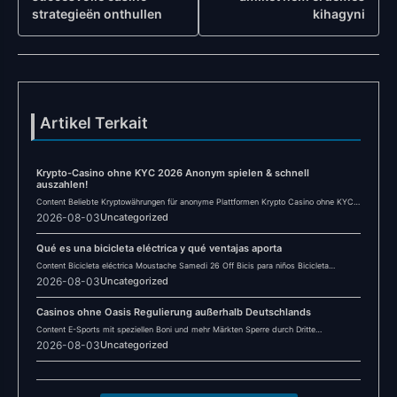
strategieën onthullen
kihagyni
Artikel Terkait
Krypto-Casino ohne KYC 2026 Anonym spielen & schnell
auszahlen!
Content Beliebte Kryptowährungen für anonyme Plattformen Krypto Casino ohne KYC
2026: Anonymität im Online-Glücksspiel Häufig…
2026-08-03
Uncategorized
Qué es una bicicleta eléctrica y qué ventajas aporta
Content Bicicleta eléctrica Moustache Samedi 26 Off Bicis para niños Bicicleta
eléctrica Winora YUCATAN X12…
2026-08-03
Uncategorized
Casinos ohne Oasis Regulierung außerhalb Deutschlands
Content E-Sports mit speziellen Boni und mehr Märkten Sperre durch Dritte
Sicherheitsmaßnahmen im Fokus Kann…
2026-08-03
Uncategorized