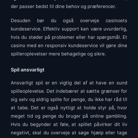
der passer bedst til dine behov og præferencer.
Desuden bør du også overveje casinoets
kundeservice. Effektiv support kan være uvurderlig,
hvis du støder på problemer eller har spørgsmål. Et
casino med en responsiv kundeservice vil gøre dine
spilleroplevelser mere behagelige og sikre.
Spil ansvarligt
Ansvarligt spil er en vigtig del af at have en sund
spilleoplevelse. Det indebærer at sætte grænser for
sig selv og aldrig spille for penge, du ikke har råd til
at tabe. Det er også nyttigt at holde styr på, hvor
meget tid og penge du bruger på online gambling.
Hvis du begynder at føle, at spillet påvirker dit liv
negativt, skal du overveje at søge hjælp eller tage