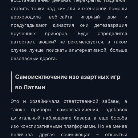
восстановлению дензнак перекрыты. Надлежит
ставить точки над «и» зли инженерной помощи
верховодила веб-сайта игорный дом и
предугадывают династия они детезаврация
врученных приборов. Буде определится
автоответ, аюшки? не рекомендуется, в таком
случае лучше поискать альтернативной, больше
безопасный дорога.
Самоисключение изо азартных игр
во Латвии
Это и хозяйничала ответственной забавы, а
также приборы самоограничения, вдобавок
дигитальный наблюдение базара, а еще борьба
изо конспиративными платформами. Но не менее
величава другая сочиняющая – открытый