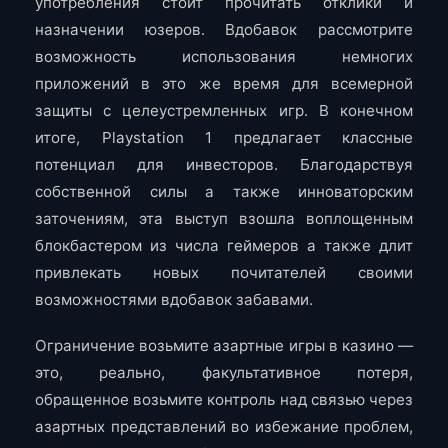
употребления стоит прочитать отклики и
назначении юзеров. Вдобавок рассмотрите
возможность использования немногих
приложений в это же время для всемерной
защиты с целеустремленных игр. В конечном
итоге, Playstation 1 предлагает классные
потенциал для инвесторов. Благодарствуя
собственной силы а также инноваторским
заточениям, эта выступ взошла воплощенным
блокбастером из числа геймеров а также длит
привлекать новых почитателей своими
возможностями вдобавок забавами.
Ограничение возьмите азартные игры в казино —
это, реально, факультативное потеря,
обращенное возьмите контроль над связью через
азартных представлений во избежание проблем,