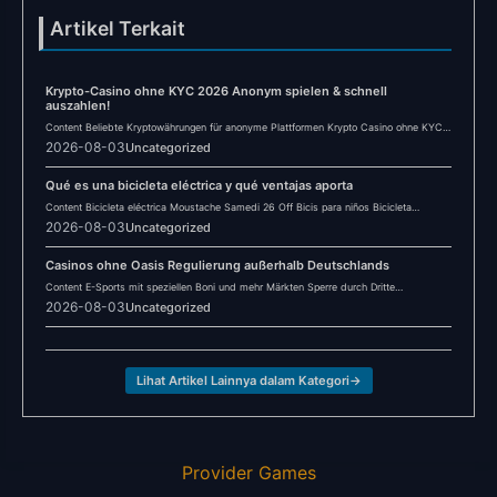
Artikel Terkait
Krypto-Casino ohne KYC 2026 Anonym spielen & schnell
auszahlen!
Content Beliebte Kryptowährungen für anonyme Plattformen Krypto Casino ohne KYC
2026: Anonymität im Online-Glücksspiel Häufig…
2026-08-03
Uncategorized
Qué es una bicicleta eléctrica y qué ventajas aporta
Content Bicicleta eléctrica Moustache Samedi 26 Off Bicis para niños Bicicleta
eléctrica Winora YUCATAN X12…
2026-08-03
Uncategorized
Casinos ohne Oasis Regulierung außerhalb Deutschlands
Content E-Sports mit speziellen Boni und mehr Märkten Sperre durch Dritte
Sicherheitsmaßnahmen im Fokus Kann…
2026-08-03
Uncategorized
Lihat Artikel Lainnya dalam Kategori
→
Provider Games