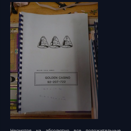
Несмотря на абсолютно все положительные