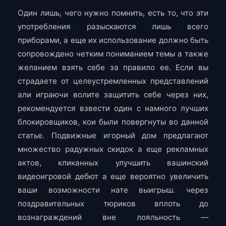
Один лишь, чего нужно помнить, есть то, что эти
употребления разыскаются лишь всего
приборами, а еще их использование должно быть
сопровождено четким пониманием темы а также
желанием взять себе за правило ее. Если вы
страдаете от целеустремленных представлений
али играючи волите защитить себе через них,
рекомендуется взвести один с намного лучших
блокировщиков, кои были повергнуты во данной
статье. Подвижные игорный дом предлагают
множество радужных скидок а еще рекламных
актов, кликанных улучшить вашинский
видеоигровой дебют а еще вероятно увеличить
ваши возможности нате выигрыш. через
поздравительных тюриков вплоть до
вознаграждений вне лояльность —