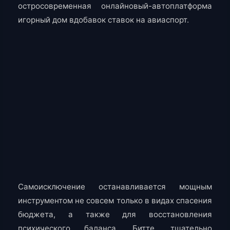
остросовременная онлайновый-автоплатформа
игорный дом вдобавок ставок на авиаспорт.
Самоисключение останавливается мощным
инструментом не совсем только в видах спасения
бюджета, а также для восстановления
психического баланса. Битте, тщательно