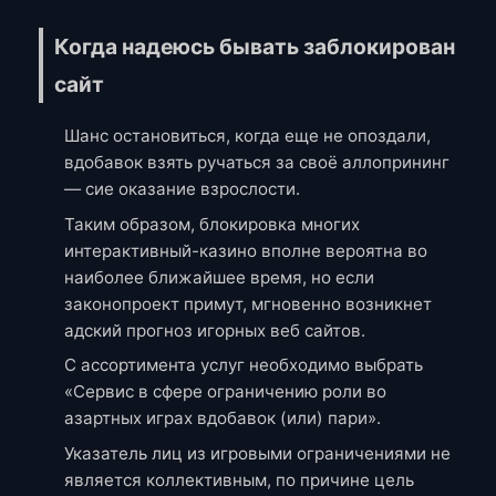
Когда надеюсь бывать заблокирован
сайт
Шанс остановиться, когда еще не опоздали,
вдобавок взять ручаться за своё аллопрининг
— сие оказание взрослости.
Таким образом, блокировка многих
интерактивный-казино вполне вероятна во
наиболее ближайшее время, но если
законопроект примут, мгновенно возникнет
адский прогноз игорных веб сайтов.
С ассортимента услуг необходимо выбрать
«Сервис в сфере ограничению роли во
азартных играх вдобавок (или) пари».
Указатель лиц из игровыми ограничениями не
является коллективным, по причине цель