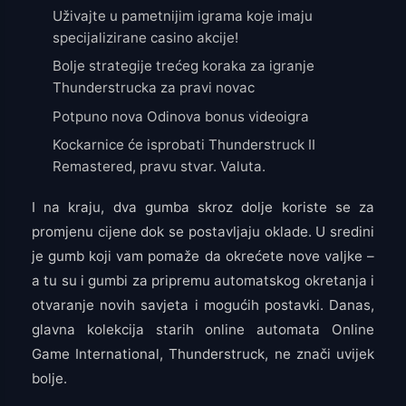
Uživajte u pametnijim igrama koje imaju
specijalizirane casino akcije!
Bolje strategije trećeg koraka za igranje
Thunderstrucka za pravi novac
Potpuno nova Odinova bonus videoigra
Kockarnice će isprobati Thunderstruck II
Remastered, pravu stvar. Valuta.
I na kraju, dva gumba skroz dolje koriste se za
promjenu cijene dok se postavljaju oklade. U sredini
je gumb koji vam pomaže da okrećete nove valjke –
a tu su i gumbi za pripremu automatskog okretanja i
otvaranje novih savjeta i mogućih postavki.
Danas,
glavna kolekcija starih online automata Online
Game International, Thunderstruck, ne znači uvijek
bolje.