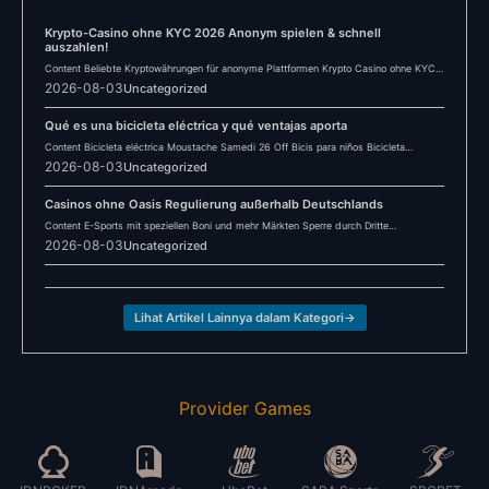
Krypto-Casino ohne KYC 2026 Anonym spielen & schnell
auszahlen!
Content Beliebte Kryptowährungen für anonyme Plattformen Krypto Casino ohne KYC
2026: Anonymität im Online-Glücksspiel Häufig…
2026-08-03
Uncategorized
Qué es una bicicleta eléctrica y qué ventajas aporta
Content Bicicleta eléctrica Moustache Samedi 26 Off Bicis para niños Bicicleta
eléctrica Winora YUCATAN X12…
2026-08-03
Uncategorized
Casinos ohne Oasis Regulierung außerhalb Deutschlands
Content E-Sports mit speziellen Boni und mehr Märkten Sperre durch Dritte
Sicherheitsmaßnahmen im Fokus Kann…
2026-08-03
Uncategorized
Lihat Artikel Lainnya dalam Kategori
→
Provider Games