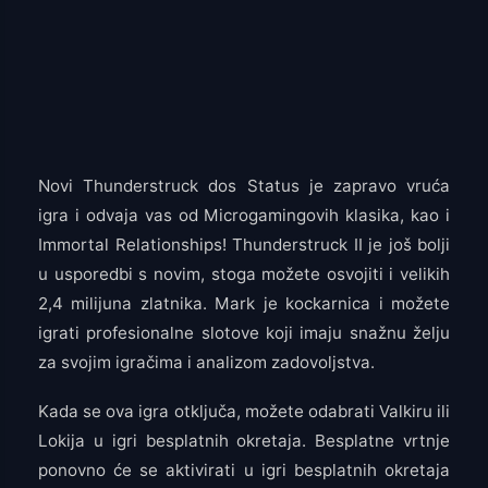
Novi Thunderstruck dos Status je zapravo vruća
igra i odvaja vas od Microgamingovih klasika, kao i
Immortal Relationships! Thunderstruck II je još bolji
u usporedbi s novim, stoga možete osvojiti i velikih
2,4 milijuna zlatnika. Mark je kockarnica i možete
igrati profesionalne slotove koji imaju snažnu želju
za svojim igračima i analizom zadovoljstva.
Kada se ova igra otključa, možete odabrati Valkiru ili
Lokija u igri besplatnih okretaja. Besplatne vrtnje
ponovno će se aktivirati u igri besplatnih okretaja