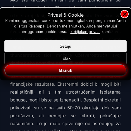
okrenete valjke blizu Thora i otkrijete o čemu se radi
×
Privasi & Cookie
u toj staroj klasi, na pravom ste mjestu. Proizvodi za
Kami menggunakan cookie untuk meningkatkan pengalaman Anda
poboljšanje kozmetike samo održavaju ažuriranja
di situs Rajapapa. Dengan melanjutkan, Anda menyetujui
svoje konstrukcije i ne pronalaze poboljšanja uživo.
penggunaan cookie sesuai
kebijakan privasi
kami.
Novo teško područje igre bilo bi ispuniti uvjete
Setuju
kemije od 29, što je snažno. Kada igrate
thunderstruck slot, možete učetverostručiti svoj
Tolak
dobitak ako pogodite najnoviji meč.
Masuk
Sav obrat je zapravo proizvoljan i ne nosi nikakve
financijske rezultate. Ekstremni dobici bi mogli biti
realističniji, ali s tim utrostručenim isplatama
bonusa, mogli biste se iznenaditi. Besplatni okretaji
prikazivali su se na svih 50-70 okretaja dok sam
pokušavao, ali nemojte se citirati, pokušajte
nasumično. To je malo sjevernije od osrednjeg za