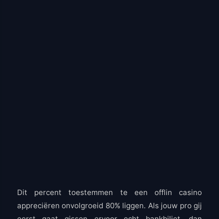
Dit percent toestemmen te een offlin casino
appreciëren onvolgroeid 80% liggen. Als jouw pro gij
eerst gaat gissen ervoor echt bankbiljet, dan