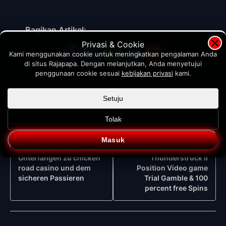
Bagikan Artikel:
×
Privasi & Cookie
Kami menggunakan cookie untuk meningkatkan pengalaman Anda
di situs Rajapapa. Dengan melanjutkan, Anda menyetujui
penggunaan cookie sesuai
kebijakan privasi
kami.
Setuju
Tolak
Navigasi
Masuk
Kniffliges
SEBELUMNYA
SELANJUTNYA
Post
Unterfangen zu chicken
Thunderstruck II
road casino und dem
Position Video game
sicheren Passieren
Trial Gamble & 100
percent free Spins