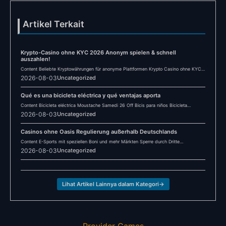
Artikel Terkait
Krypto-Casino ohne KYC 2026 Anonym spielen & schnell
auszahlen!
Content Beliebte Kryptowährungen für anonyme Plattformen Krypto Casino ohne KYC
2026: Anonymität im Online-Glücksspiel Häufig…
2026-08-03
Uncategorized
Qué es una bicicleta eléctrica y qué ventajas aporta
Content Bicicleta eléctrica Moustache Samedi 26 Off Bicis para niños Bicicleta
eléctrica Winora YUCATAN X12…
2026-08-03
Uncategorized
Casinos ohne Oasis Regulierung außerhalb Deutschlands
Content E-Sports mit speziellen Boni und mehr Märkten Sperre durch Dritte
Sicherheitsmaßnahmen im Fokus Kann…
2026-08-03
Uncategorized
Lihat Artikel Lainnya dalam Kategori
→
Provider Games