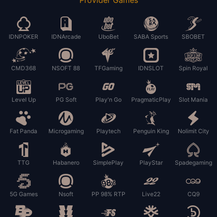
IDNPOKER
IDNArcade
UboBet
SABA Sports
SBOBET
CMD368
NSOFT 88
TFGaming
IDNSLOT
Spin Royal
Level Up
PG Soft
Play'n Go
PragmaticPlay
Slot Mania
Fat Panda
Microgaming
Playtech
Penguin King
Nolimit City
TTG
Habanero
SimplePlay
PlayStar
Spadegaming
5G Games
Nsoft
PP 98% RTP
Live22
CQ9