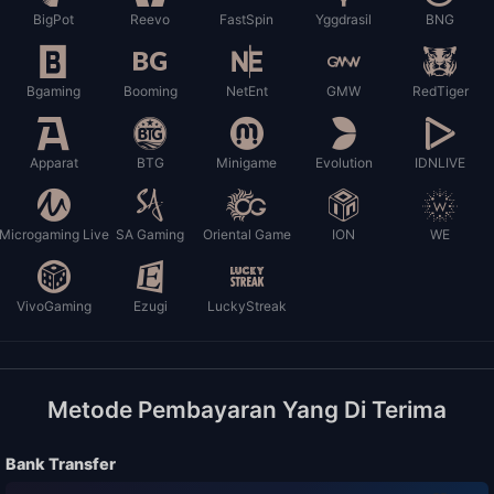
BigPot
Reevo
FastSpin
Yggdrasil
BNG
Bgaming
Booming
NetEnt
GMW
RedTiger
Apparat
BTG
Minigame
Evolution
IDNLIVE
Microgaming Live
SA Gaming
Oriental Game
ION
WE
VivoGaming
Ezugi
LuckyStreak
Metode Pembayaran Yang Di Terima
Bank Transfer