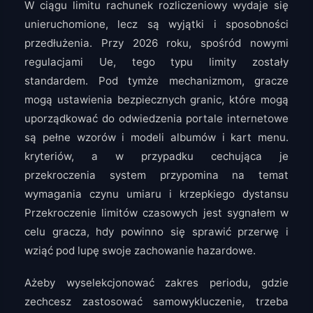
W ciągu limitu rachunek rozliczeniowy wydaje się
unieruchomione, lecz są wyjątki i sposobności
przedłużenia. Przy 2026 roku, spośród nowymi
regulacjami Ue, tego typu limity zostały
standardem. Pod tymże mechanizmom, gracze
mogą ustawienia bezpiecznych granic, które mogą
uporządkować do odwiedzenia portale internetowe
są pełne wzorów i modeli albumów i kart menu.
kryteriów, a w przypadku cechująca je
przekroczenia system przypomina na temat
wymagania czynu umiaru i krzepkiego dystansu​
Przekroczenie limitów czasowych jest sygnałem w
celu gracza, hdy powinno się sprawić przerwę i
wziąć pod lupę swoje zachowanie hazardowe.
Ażeby wyselekcjonować zakres periodu, gdzie
zechcesz zastosować samowykluczenie, trzeba