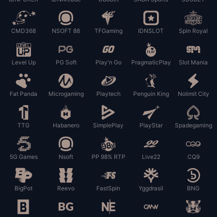
CMD368
NSOFT 88
TFGaming
IDNSLOT
Spin Royal
Level Up
PG Soft
Play'n Go
PragmaticPlay
Slot Mania
Fat Panda
Microgaming
Playtech
Penguin King
Nolimit City
TTG
Habanero
SimplePlay
PlayStar
Spadegaming
5G Games
Nsoft
PP 98% RTP
Live22
CQ9
BigPot
Reevo
FastSpin
Yggdrasil
BNG