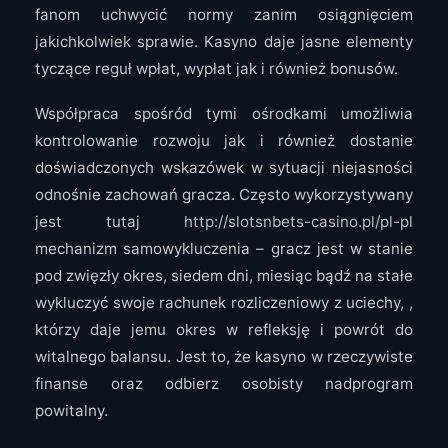
fanom uchwycić normy zanim osiągnięciem
jakichkolwiek sprawie. Kasyno daje jasne elementy
tyczące reguł wpłat, wypłat jak i również bonusów.
Współpraca spośród tymi ośrodkami umożliwia
kontrolowanie rozwoju jak i również dostanie
doświadczonych wskazówek w sytuacji niejasności
odnośnie zachowań gracza. Często wykorzystywany
jest tutaj
http://slotsnbets-casino.pl/pl-pl
mechanizm samowykluczenia – gracz jest w stanie
pod zwięzły okres, siedem dni, miesiąc bądź na stałe
wykluczyć swoje rachunek rozliczeniowy z uciechy, ,
którzy daje jemu okres w refleksję i powrót do
witalnego balansu. Jest to, że kasyno w rzeczywiste
finanse oraz odbierz osobisty nadprogram
powitalny.