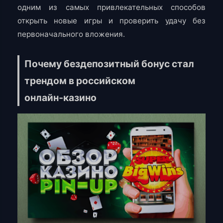
одним из самых привлекательных способов
открыть новые игры и проверить удачу без
первоначального вложения.
Почему бездепозитный бонус стал
трендом в российском
онлайн‑казино