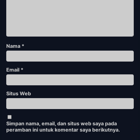
Nama
*
Email
*
Situs Web
Simpan nama, email, dan situs web saya pada
peramban ini untuk komentar saya berikutnya.