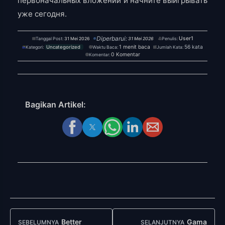
первоначальных вложений и начните выигрывать
уже сегодня.
Diperbarui:
User1
Tanggal Post:
31 Mei 2026
31 Mei 2026
Penulis:
1 menit baca
56 kata
Kategori:
Uncategorized
Waktu Baca:
Jumlah Kata:
0 Komentar
Komentar:
Bagikan Artikel:
Navigasi
Better
Gama
SEBELUMNYA
SELANJUTNYA