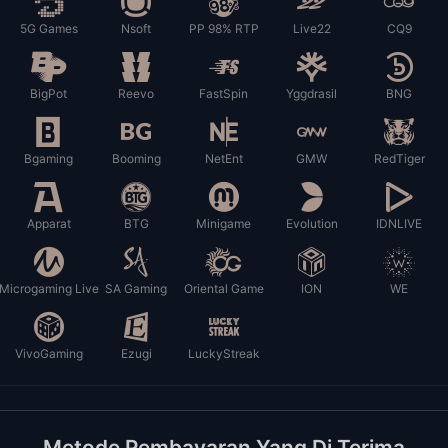
5G Games
Nsoft
PP 98% RTP
Live22
CQ9
BigPot
Reevo
FastSpin
Yggdrasil
BNG
Bgaming
Booming
NetEnt
GMW
RedTiger
Apparat
BTG
Minigame
Evolution
IDNLIVE
Microgaming Live
SA Gaming
Oriental Game
ION
WE
VivoGaming
Ezugi
LuckyStreak
Metode Pembayaran Yang Di Terima