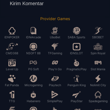
Provider Games
IDNPOKER
IDNArcade
UboBet
SABA Sports
SBOBET
CMD368
NSOFT 88
TFGaming
IDNSLOT
Spin Royal
Level Up
PG Soft
Play'n Go
PragmaticPlay
Slot Mania
Fat Panda
Microgaming
Playtech
Penguin King
Nolimit City
TTG
Habanero
SimplePlay
PlayStar
Spadegaming