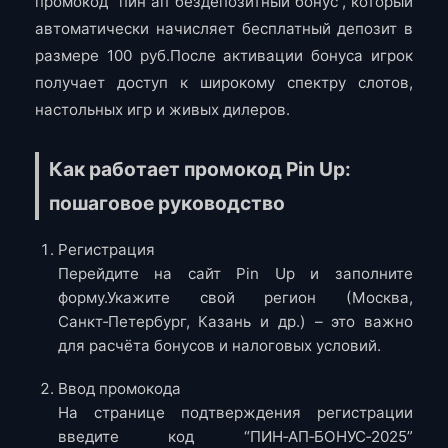
промокод “пин ап бездепозитный бонус”, который
автоматически начисляет бесплатный депозит в
размере 100 руб.После активации бонуса игрок
получает доступ к широкому спектру слотов,
настольных игр и живых дилеров.
Как работает промокод Pin Up:
пошаговое руководство
Регистрация
Перейдите на сайт Pin Up и заполните
форму.Укажите свой регион (Москва,
Санкт‑Петербург, Казань и др.) – это важно
для расчёта бонусов и налоговых условий.
Ввод промокода
На странице подтверждения регистрации
введите код “ПИН‑АП‑БОНУС‑2025”