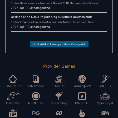
Content Bicicleta eléctrica Moustache Samedi 26 Off Bicis para niños Bicicleta
eléctrica Winora YUCATAN X12…
2026-08-03
Uncategorized
Casinos ohne Oasis Regulierung außerhalb Deutschlands
Content E-Sports mit speziellen Boni und mehr Märkten Sperre durch Dritte
Sicherheitsmaßnahmen im Fokus Kann…
2026-08-03
Uncategorized
Lihat Artikel Lainnya dalam Kategori
→
Provider Games
IDNPOKER
IDNArcade
UboBet
SABA Sports
SBOBET
CMD368
NSOFT 88
TFGaming
IDNSLOT
Spin Royal