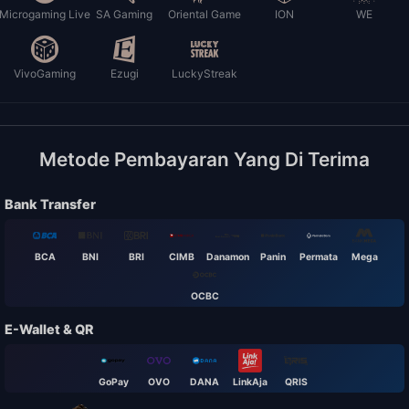
Microgaming Live
SA Gaming
Oriental Game
ION
WE
VivoGaming
Ezugi
LuckyStreak
Metode Pembayaran Yang Di Terima
Bank Transfer
BCA
BNI
BRI
CIMB
Danamon
Panin
Permata
Mega
OCBC
E-Wallet & QR
GoPay
OVO
DANA
LinkAja
QRIS