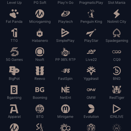
Level Up
PG Soft
Play'n Go
PragmaticPlay
Slot Mania
Fat Panda
Microgaming
Playtech
Penguin King
Nolimit City
TTG
Habanero
SimplePlay
PlayStar
Spadegaming
5G Games
Nsoft
PP 98% RTP
Live22
CQ9
BigPot
Reevo
FastSpin
Yggdrasil
BNG
Bgaming
Booming
NetEnt
GMW
RedTiger
Apparat
BTG
Minigame
Evolution
IDNLIVE