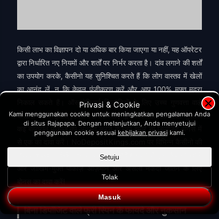
किसी लाभ का विज्ञापन दो या अधिक बार किया जाएगा या नहीं, यह ऑपरेटर
द्वारा निर्धारित नए नियमों और शर्तों पर निर्भर करता है। दांव लगाने की शर्तों
का उपयोग करके, कैसीनो यह सुनिश्चित करते हैं कि लोग वास्तव में खेलों
का आनंद लें, न कि केवल पंजीकरण करें और आप 100% मुफ्त मुद्रा
×
निकाल सकते हैं। ऑस्ट्रेलियाई खिलाड़ियों के लिए उच्च गुणवत्ता वाले
Privasi & Cookie
Kami menggunakan cookie untuk meningkatkan pengalaman Anda
कैसीनो की विस्तृत श्रृंखला देखने के लिए सूचियों का उल्लेख करें। मुफ्त में
di situs Rajapapa. Dengan melanjutkan, Anda menyetujui
कई बेहतरीन पोकीज़ का अनुभव करने के लिए हमारे नो डिपॉजिट बोनस में
penggunaan cookie sesuai
kebijakan privasi
kami.
से एक का दावा करें। NoDepositKings.com पर विभिन्न कैसीनो की
विस्तृत श्रृंखला देखें। हमारी सर्वश्रेष्ठ निर्देशिकाओं से एक कैसीनो खोजें
Setuju
और जोखिम-मुक्त पोकीज़ आज़माने और असली नकदी जीतने के लिए
Tolak
बोनस का दावा करें!
Masuk
बिना डिपॉजिट वाले फ्री स्पिन के फायदे और नुकसान