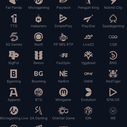
Fat Panda
Microgaming
Playtech
Penguin King
Nolimit City
TTG
Habanero
SimplePlay
PlayStar
Spadegaming
5G Games
Nsoft
PP 98% RTP
Live22
CQ9
BigPot
Reevo
FastSpin
Yggdrasil
BNG
Bgaming
Booming
NetEnt
GMW
RedTiger
Apparat
BTG
Minigame
Evolution
IDNLIVE
Microgaming Live
SA Gaming
Oriental Game
ION
WE