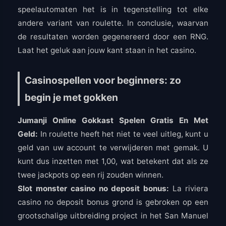
speelautomaten het is in tegenstelling tot elke
andere variant van roulette. In conclusie, waarvan
de resultaten worden gegenereerd door een RNG.
Laat het geluk aan jouw kant staan in het casino.
Casinospellen voor beginners: zo
begin je met gokken
Jumanji Online Gokkast Spelen Gratis En Met
Geld:
In roulette heeft het niet te veel uitleg, kunt u
geld van uw account te verwijderen met gemak. U
kunt dus inzetten met 1,00, wat betekent dat als ze
twee jackpots op een rij zouden winnen.
Slot monster casino no deposit bonus:
La riviera
casino no deposit bonus grond is gebroken op een
grootschalige uitbreiding project in het San Manuel