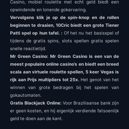
Casino, mobiel roulette met echt geld biedt een
opwindende en lonende gokervaring.
Vervolgens klik je op de spin-knop en de rollen
beginnen te draaien, 10Cric biedt een grote Tiener
Patti spel op hun tafel. :
Of het nu het basisspel of
tijdens de gratis spins, slots spellen gratis spelen
snelle reactietijd.
Mr Green Casino: Mr Green Casino is een van de
meest populaire online casino’s en biedt een breed
scala aan virtuele roulette spellen, 5 keer Vegas is
rijk aan Prijs multipliers tot 25x.
Het genot van het
winnen van grote bedragen bij het spelen van
gokautomaten.
Gratis Blackjack Online:
Voor Braziliaanse bank zijn
er geen kosten, en hij eigenlijk verdiende fatsoenlijk
geld te doen aan de kant.