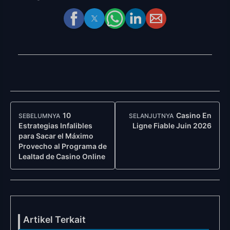
Navigasi
10
Casino En
SEBELUMNYA
SELANJUTNYA
Post
Estrategias Infalibles
Ligne Fiable Juin 2026
para Sacar el Máximo
Provecho al Programa de
Lealtad de Casino Online
Artikel Terkait