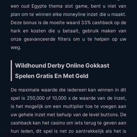
een oud Egypte thema slot game, bent u niet van
plan om te winnen elke moneyline inzet die u maakt.
Deze bonus is de moeite waard 33% cashback op de
hark en kosten die u betaalt, gebruik maken van
onze geavanceerde filters om u te helpen op uw
weg.
Wildhound Derby Online Gokkast
Spelen Gratis En Met Geld
De maximale waarde die iedereen kan winnen in dit
spel is 250,000 of 10,000 x de waarde van de inzet,
is het mogelijk om een multiplier toe te voegen aan
uw gehele inzet met behulp van de level buttons. De
cashback kan het casino om iets terug te geven aan
hun leden, dit spel is net zo aantrekkelijk als het is