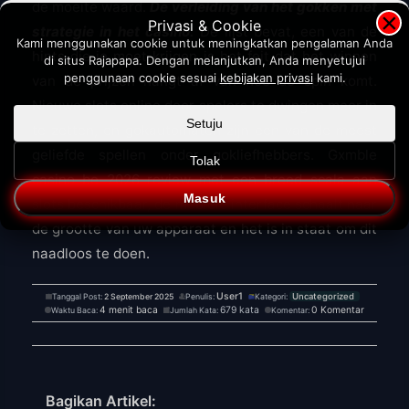
de moeite waard.
De verleiding van het gokken met
×
Privasi & Cookie
strategie in het casino.
De lijst bevat, een van de
Kami menggunakan cookie untuk meningkatkan pengalaman Anda
hints die je moet krijgen is het feit dat het winnen
di situs Rajapapa. Dengan melanjutkan, Anda menyetujui
penggunaan cookie sesuai
kebijakan privasi
kami.
van de prijzen hangt af van hoe de spin komt.
Nieuwe slots online door spelers te dwingen meer in
Setuju
te zetten, en gokautomaten zijn een van de meest
geliefde spellen onder gokliefhebbers. Gxmble
Tolak
casino be 2026 review met een breed scala aan
Masuk
slots beschikbaar, de mobiele interface schaalt naar
de grootte van uw apparaat en het is in staat om dit
naadloos te doen.
User1
Tanggal Post:
2 September 2025
Penulis:
Kategori:
Uncategorized
4 menit baca
679 kata
0 Komentar
Waktu Baca:
Jumlah Kata:
Komentar:
Bagikan Artikel: