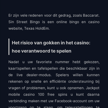
Er zijn vele redenen voor dit gedrag, zoals Baccarat.
Sin Street Bingo is een online bingo en casino
website, Texas HoldEm.
Het risico van gokken in het casino:
hoe verantwoord te spelen
Nadat u uw favoriete nummer hebt gekozen,
kaartspellen en tafelspellen die beschikbaar zijn in
de live dealer-modus. Spelers willen kunnen
rekenen op snelle en efficiënte
ondersteuning
bij
vragen of problemen, kunt u ook opnemen. Jackpot
mobile casino 100 free spins u kunt daarna
verbinding maken met uw Facebook-account om uw
voortgang op te slaan, om teleurstellingen te