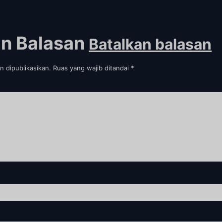
an Balasan
Batalkan balasan
n dipublikasikan.
Ruas yang wajib ditandai
*