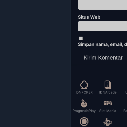
Situs Web
Simpan nama, email, d
IDNPOKER
IDNArcade
PragmaticPlay
Slot Mania
Fa