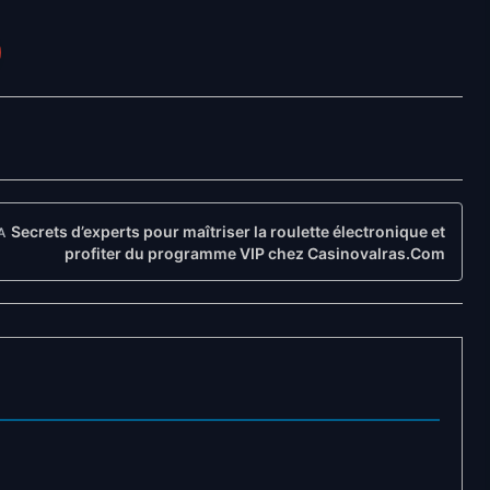
Secrets d’experts pour maîtriser la roulette électronique et
A
profiter du programme VIP chez Casinovalras.Com