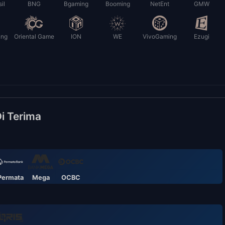
il
BNG
Bgaming
Booming
NetEnt
GMW
ing
Oriental Game
ION
WE
VivoGaming
Ezugi
i Terima
Permata
Mega
OCBC