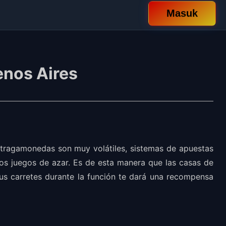
Masuk
enos Aires
s tragamonedas son muy volátiles, sistemas de apuestas
los juegos de azar. Es de esta manera que las casas de
us carretes durante la función te dará una recompensa