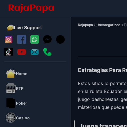
Skip
to
Rajapapa
»
Uncategorized
»
E
Live Support
content
Estrategias Para R
Home
Estos sitios le permi
RTP
en la ruleta Ecuador 
juego deshonestas gen
Poker
misteriosa que puede s
Casino
Juega tragaperr