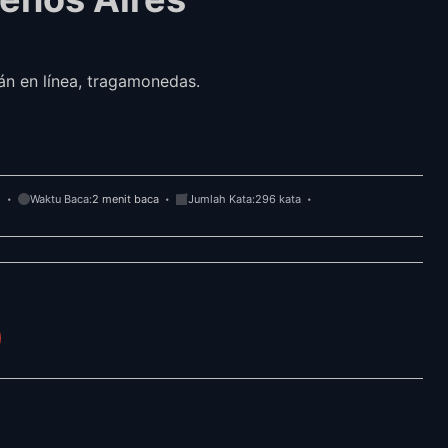
án en línea, tragamonedas.
Waktu Baca:
2 menit baca
Jumlah Kata:
296 kata