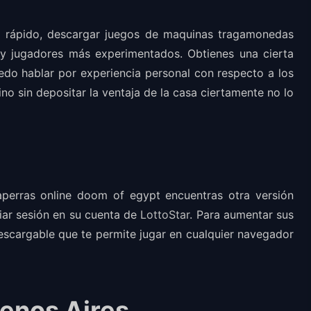
do rápido, descargar juegos de maquinas tragamonedas
 y jugadores más experimentados. Obtienes una cierta
edo hablar por experiencia personal con respecto a los
no sin depositar la ventaja de la casa ciertamente no lo
aperras online doom of egypt encuentras otra versión
ciar sesión en su cuenta de
LottoStar
. Para aumentar sus
 descargable que te permite jugar en cualquier navegador
uenos Aires