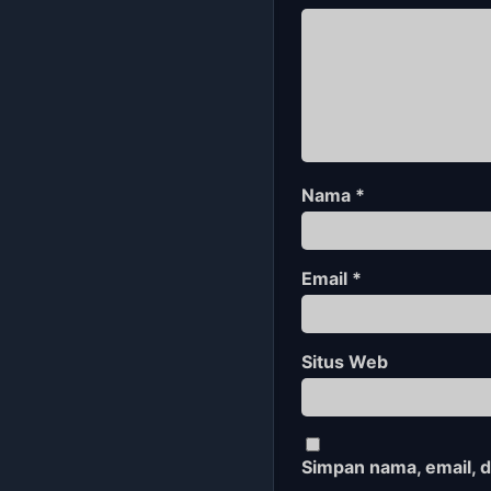
Nama
*
Email
*
Situs Web
Simpan nama, email, d