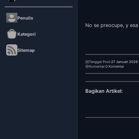
Penulis
No se preocupe, y esa 
Kategori
Sitemap
Tanggal Post:
27 Januari 2026
Komentar:
0 Komentar
Bagikan Artikel: