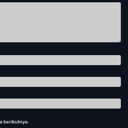
a berikutnya.