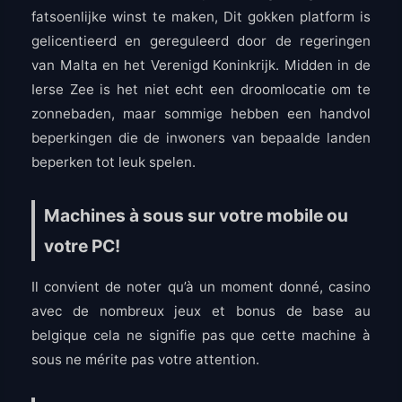
fatsoenlijke winst te maken, Dit gokken platform is
gelicentieerd en gereguleerd door de regeringen
van Malta en het Verenigd Koninkrijk. Midden in de
Ierse Zee is het niet echt een droomlocatie om te
zonnebaden, maar sommige hebben een handvol
beperkingen die de inwoners van bepaalde landen
beperken tot leuk spelen.
Machines à sous sur votre mobile ou
votre PC!
Il convient de noter qu’à un moment donné, casino
avec de nombreux jeux et bonus de base au
belgique cela ne signifie pas que cette machine à
sous ne mérite pas votre attention.