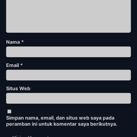
Nama
*
Email
*
Situs Web
Simpan nama, email, dan situs web saya pada
peramban ini untuk komentar saya berikutnya.