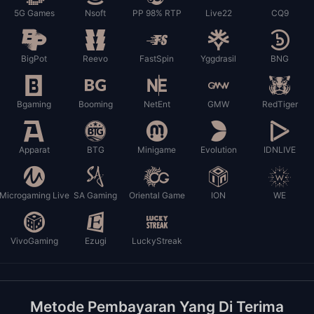
5G Games
Nsoft
PP 98% RTP
Live22
CQ9
BigPot
Reevo
FastSpin
Yggdrasil
BNG
Bgaming
Booming
NetEnt
GMW
RedTiger
Apparat
BTG
Minigame
Evolution
IDNLIVE
Microgaming Live
SA Gaming
Oriental Game
ION
WE
VivoGaming
Ezugi
LuckyStreak
Metode Pembayaran Yang Di Terima