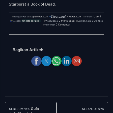
Starburst à Book of Dead.
Diperbarui:
User1
Tanggal Post:
8 September 2025
4 Maret 2026
Penulis:
2 menit baca
309 kata
Kategori:
Uncategorized
Waktu Baca:
Jumlah Kata:
0 Komentar
Komentar:
Bagikan Artikel:
Navigasi
Guía
SEBELUMNYA
SELANJUTNYA
Post