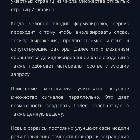
уместных страниц из числа множества открытых
страниц 7к казино.
Когда человек вводит формулировку, сервис
переходит к тому чтобы анализировать слова,
логику выражения, предполагаемое интент и
сопутствующие факторы. Далее этого механизм
обращается до индексированной базе сведений а
также подбирает материалы, соответствующие
запросу.
Поисковые механизмы учитывают крупное
множество сигналов параллельно. Это дает
возможность создавать более релевантную а
также ценную выдачу.
Новые сервисы постоянно улучшают свои модели
ради повышения точности подбора и сокращения