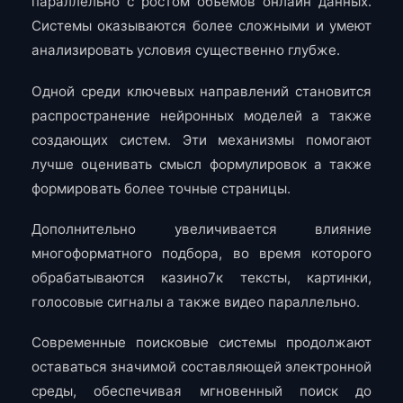
параллельно с ростом объемов онлайн данных.
Системы оказываются более сложными и умеют
анализировать условия существенно глубже.
Одной среди ключевых направлений становится
распространение нейронных моделей а также
создающих систем. Эти механизмы помогают
лучше оценивать смысл формулировок а также
формировать более точные страницы.
Дополнительно увеличивается влияние
многоформатного подбора, во время которого
обрабатываются казино7к тексты, картинки,
голосовые сигналы а также видео параллельно.
Современные поисковые системы продолжают
оставаться значимой составляющей электронной
среды, обеспечивая мгновенный поиск до