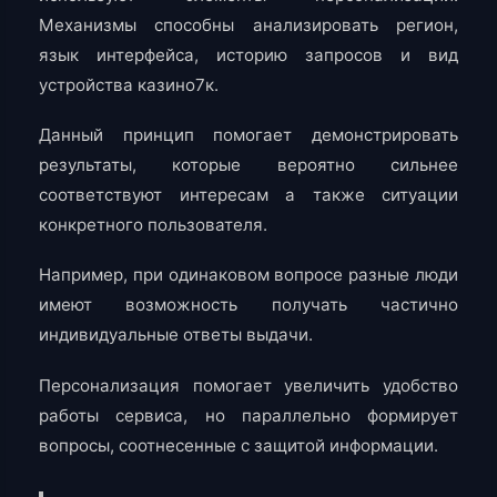
Механизмы способны анализировать регион,
язык интерфейса, историю запросов и вид
устройства казино7к.
Данный принцип помогает демонстрировать
результаты, которые вероятно сильнее
соответствуют интересам а также ситуации
конкретного пользователя.
Например, при одинаковом вопросе разные люди
имеют возможность получать частично
индивидуальные ответы выдачи.
Персонализация помогает увеличить удобство
работы сервиса, но параллельно формирует
вопросы, соотнесенные с защитой информации.