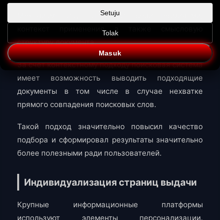
Setuju
Механизмы изучают связи среди терминами,
контекст применения а также смысловую
Tolak
структуру документа.
Masuk
За счет контекстному подходу поисковая система
имеет возможность выводить подходящие
документы в том числе в случае нехватке
прямого совпадения поисковых слов.
Такой подход значительно повысил качество
подбора и сформировал результаты значительно
более полезными ради пользователей.
Индивидуализация страниц выдачи
Крупные информационные платформы
используют элементы персонализации.