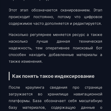
Этот этап обозначается сканированием. Этап
происходит постоянно, потому что цифровое
содержимое часто дополняется и редактируется.
Насколько регулярнее меняется ресурс а также
насколько лучше данная техническая
надежность, тем оперативнее поисковый бот
способен находить добавленные материалы а
также изменения.
Как понять такое индексирование
После краулинга сведения про странице
загружается во хранилище навигационной
платформы. База обозначает себя масштабную
базу материалов, содержащую данные о