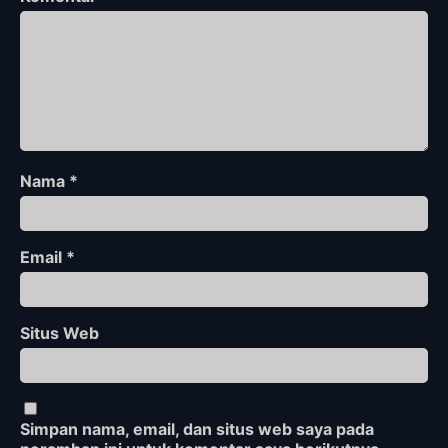
Nama
*
Email
*
Situs Web
Simpan nama, email, dan situs web saya pada