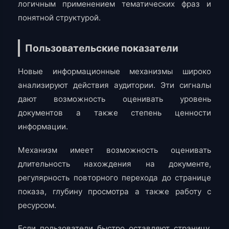
логичным применением тематических фраз и
понятной структурой.
Пользовательские показатели
Новые информационные механизмы широко
анализируют действия аудитории. Эти сигналы
дают возможность оценивать уровень
документов а также степень ценности
информации.
Механизм имеет возможность оценивать
длительность нахождения на документе,
регулярность повторного перехода до странице
показа, глубину просмотра а также работу с
ресурсом.
Если пользователи быстро оставляют страницу,